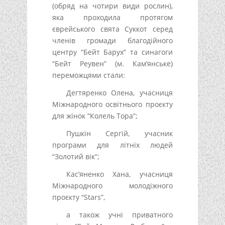
(обряд на чотири види рослин),
яка проходила протягом
єврейського свята Суккот серед
членів громади благодійного
центру “Бейт Барух” та синагоги
“Бейт Реувен” (м. Кам’янське)
переможцями стали:
Дегтяренко Олена, учасниця
Міжнародного освітнього проєкту
для жінок “Колель Тора”;
Пушкін Сергій, учасник
програми для літніх людей
“Золотий вік”;
Кас’яненко Хана, учасниця
Міжнародного молодіжного
проєкту “Stars”,
а також учні приватного