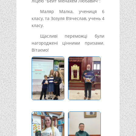
ліцею “Бейт Менахем Любавич”:
Маляр Малка, учениця 6
класу, та Зозуля В’ячеслав, учень 4
класу.
Щасливі переможці були
нагороджені цінними призами.
Вітаємо!