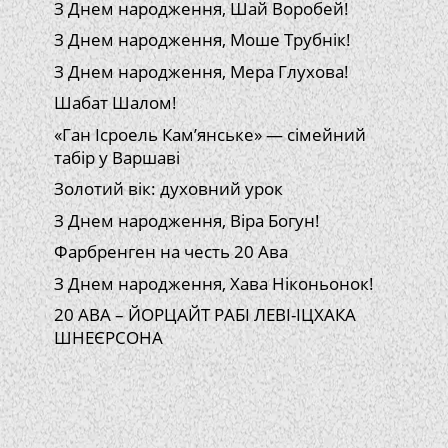
З Днем народження, Шай Воробей!
З Днем народження, Моше Трубнік!
З Днем народження, Мера Глухова!
Шабат Шалом!
«Ган Ісроель Кам’янське» — сімейний
табір у Варшаві
Золотий вік: духовний урок
З Днем народження, Віра Богун!
Фарбренген на честь 20 Ава
З Днем народження, Хава Ніконьонок!
20 АВА – ЙОРЦАЙТ РАБІ ЛЕВІ-ІЦХАКА
ШНЕЄРСОНА