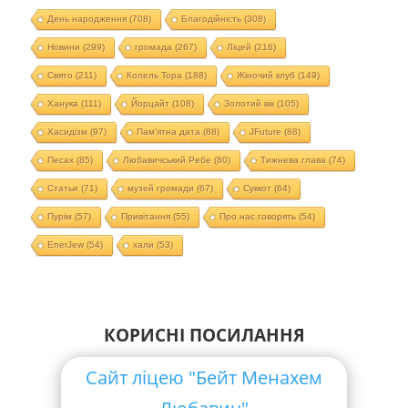
День народження
(708)
Благодійність
(308)
Новини
(299)
громада
(267)
Ліцей
(216)
Свято
(211)
Колель Тора
(188)
Жіночий клуб
(149)
Ханука
(111)
Йорцайт
(108)
Золотий вік
(105)
Хасидізм
(97)
Пам'ятна дата
(88)
JFuture
(88)
Песах
(85)
Любавичський Ребе
(80)
Тижнева глава
(74)
Статьи
(71)
музей громади
(67)
Суккот
(64)
Пурім
(57)
Привітання
(55)
Про нас говорять
(54)
EnerJew
(54)
хали
(53)
КОРИСНІ ПОСИЛАННЯ
Сайт ліцею "Бейт Менахем