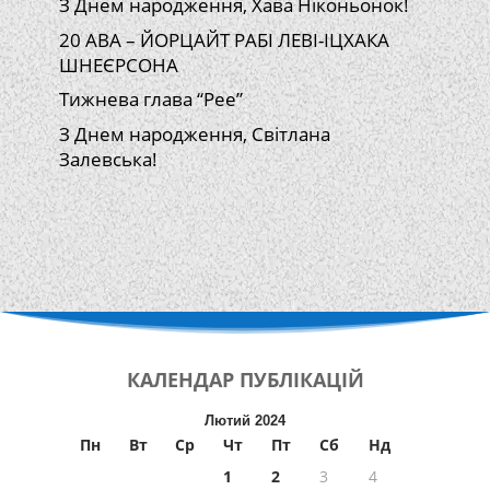
З Днем народження, Хава Ніконьонок!
20 АВА – ЙОРЦАЙТ РАБІ ЛЕВІ-ІЦХАКА
ШНЕЄРСОНА
Тижнева глава “Рее”
З Днем народження, Світлана
Залевська!
КАЛЕНДАР
ПУБЛІКАЦІЙ
Лютий 2024
Пн
Вт
Ср
Чт
Пт
Сб
Нд
1
2
3
4