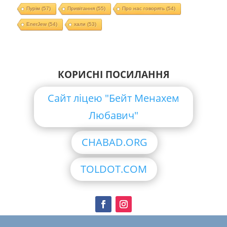
Пурім
(57)
Привітання
(55)
Про нас говорять
(54)
EnerJew
(54)
хали
(53)
КОРИСНІ ПОСИЛАННЯ
Сайт ліцею "Бейт Менахем
Любавич"
CHABAD.ORG
TOLDOT.COM