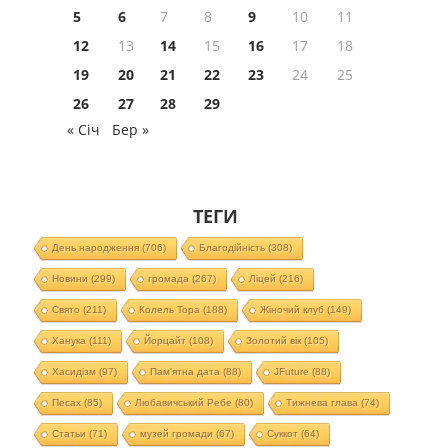
5
6
7
8
9
10
11
12
13
14
15
16
17
18
19
20
21
22
23
24
25
26
27
28
29
« Січ
Бер »
ТЕГИ
День народження
(706)
Благодійність
(308)
Новини
(299)
громада
(267)
Ліцей
(216)
Свято
(211)
Колель Тора
(188)
Жіночий клуб
(149)
Ханука
(111)
Йорцайт
(108)
Золотий вік
(105)
Хасидізм
(97)
Пам'ятна дата
(88)
JFuture
(88)
Песах
(85)
Любавичський Ребе
(80)
Тижнева глава
(74)
Статьи
(71)
музей громади
(67)
Суккот
(64)