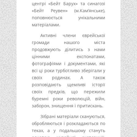
центрі «Бейт Барух» та синагозі
«Бейт Реувен» (м.Кам’янське),
поповнюється унікальними
матеріалами.
Активні члени єврейської
громади нашого міста
продовжують ділитись з нами
цінними експонатами,
фотографіями і документами, які
всі ці роки турботливо зберігали у
своїх родинах. А також
розповідають щемливі історії
своїх предків, що пережили
буремні роки революцій, війн,
заборон, знищення і притискань.
Зібрані матеріали скануються,
обробляються і розкладаються по
теках, а у подальшому стануть