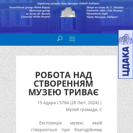
РОБОТА НАД
СТВОРЕННЯМ
МУЗЕЮ ТРИВАЄ
19 Адара I 5784 (28 Лют, 2024)
|
Музей громади
,
С
Експозиція музею, який
створюється при благодійному