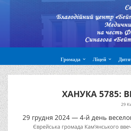
Громада
Ліцей
Дитя
ХАНУКА 5785: 
29 К
29 грудня 2024 — 4-й день веселог
Єврейська громада Кам’янського ввеч