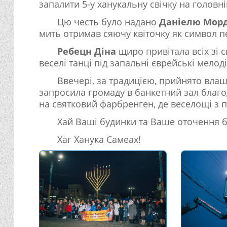
запалити 5-у ханукальну свічку на головні
Цю честь було надано
Даніелю Морд
мить отримав сяючу квіточку як символ п
Ребецн Діна
щиро привітала всіх зі 
веселі танці під запальні єврейські мелоді
Ввечері, за традицією, прийнято влаш
запросила громаду в банкетний зал благод
на святковий фарбренген, де веселощі з п
Хай Ваші будинки та Ваше оточення бу
Хаг Ханука Самеах!