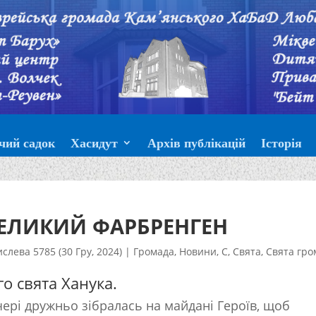
чий садок
Хасидут
Архів публікацій
Історія
ВЕЛИКИЙ ФАРБРЕНГЕН
ислева 5785 (30 Гру, 2024)
|
Громада
,
Новини
,
С
,
Свята
,
Свята гро
о свята Ханука.
ері дружньо зібралась на майдані Героїв, щоб