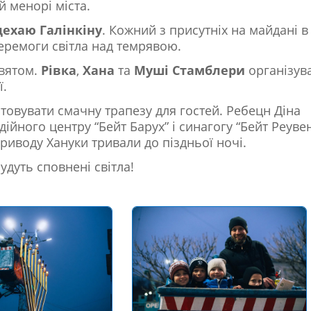
й менорі міста.
ехаю Галінкіну
. Кожний з присутніх на майдані в
еремоги світла над темрявою.
святом.
Рівка
,
Хана
та
Муші Стамблери
організув
ї.
товувати смачну трапезу для гостей. Ребецн Діна
ійного центру “Бейт Барух” і синагогу “Бейт Реуве
риводу Хануки тривали до піздньої ночі.
дуть сповнені світла!