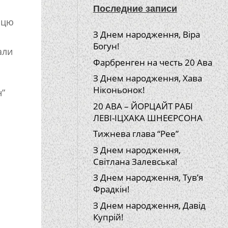
Последние записи
 цю
З Днем народження, Віра
Богун!
али
Фарбренген на честь 20 Ава
З Днем народження, Хава
Ніконьонок!
н”
20 АВА – ЙОРЦАЙТ РАБІ
ЛЕВІ-ІЦХАКА ШНЕЄРСОНА
Тижнева глава “Рее”
З Днем народження,
Світлана Залевська!
З Днем народження, Тув’я
Фрадкін!
З Днем народження, Давід
Купрій!