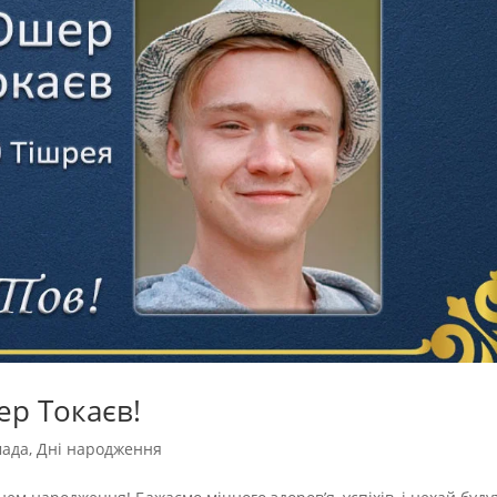
р Токаєв!
мада
,
Дні народження