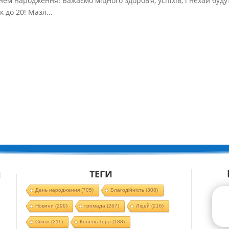
ем народження! Бажаємо міцного здоров’я, успіхів, і нехай буду
к до 20! Мазл...
ТЕГИ
Й
День народження
(705)
Благодійність
(308)
Новини
(299)
громада
(267)
Ліцей
(216)
Свято
(211)
Колель Тора
(188)