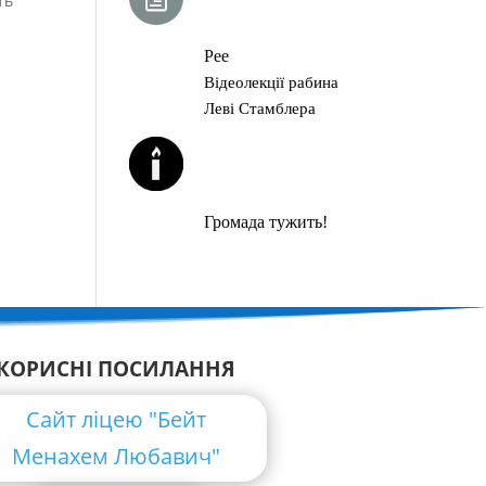
ть
ГЛАВА ТОРИ
Рее
Відеолекції рабина
Леві Стамблера
ЙОРЦАЙТИ У
СЕРПНІ
Громада тужить!
КОРИСНІ ПОСИЛАННЯ
Сайт ліцею "Бейт
Менахем Любавич"