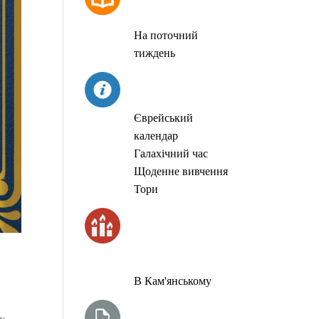
МОЛИТОВ
На поточний
тиждень
СЬОГОДНІ
Єврейський
календар
Галахічний час
Щоденне вивчення
Тори
ЧАС
ЗАПАЛЮВАННЯ
СВІЧОК
В Кам'янському
ТИЖНЕВА