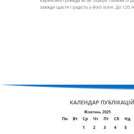
Єврейська громада вітає Ошера Токаєва із Дн
завжди щастя і радість у його оселі. До 120, я
КАЛЕНДАР
ПУБЛІКАЦІ
Жовтень 2025
Пн
Вт
Ср
Чт
Пт
Сб
Нд
1
2
3
4
5