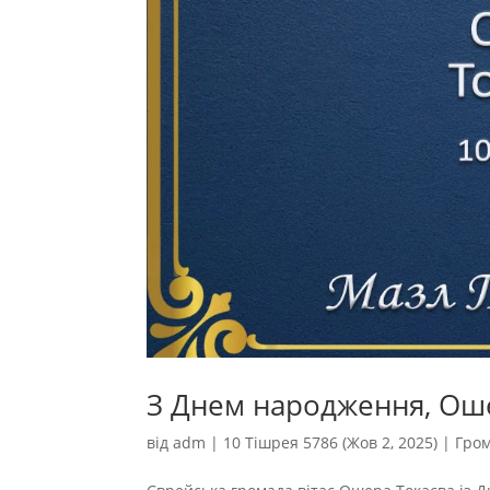
З Днем народження, Оше
від
adm
|
10 Тішрея 5786 (Жов 2, 2025)
|
Гро