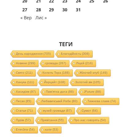
20
21
22
23
24
25
26
27
28
29
30
31
« Вер
Лис »
ТЕГИ
День народження
(705)
Благодійність
(308)
Новини
(299)
громада
(267)
Ліцей
(216)
Свято
(211)
Колель Тора
(188)
Жіночий клуб
(149)
Ханука
(111)
Йорцайт
(108)
Золотий вік
(105)
Хасидізм
(97)
Пам'ятна дата
(88)
JFuture
(88)
Песах
(85)
Любавичський Ребе
(80)
Тижнева глава
(74)
Статьи
(71)
музей громади
(67)
Суккот
(64)
Пурім
(57)
Привітання
(55)
Про нас говорять
(54)
EnerJew
(54)
хали
(53)