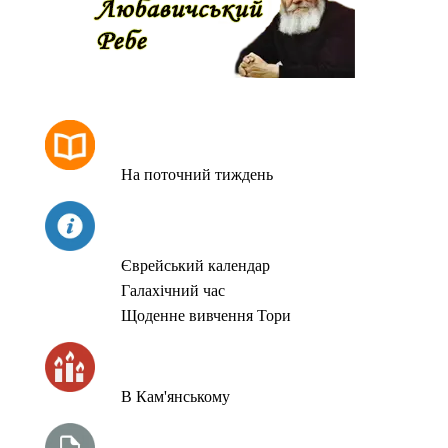
РОЗКЛАД МОЛИТОВ
На поточний тиждень
СЬОГОДНІ
Єврейський календар
Галахічний час
Щоденне вивчення Тори
ЧАС ЗАПАЛЮВАННЯ СВІЧОК
В Кам'янському
ТИЖНЕВА ГЛАВА ТОРИ