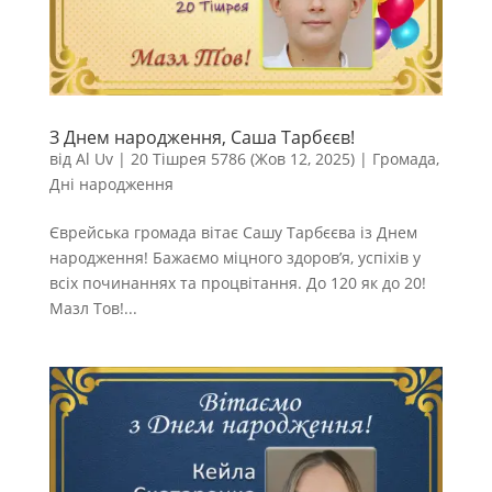
З Днем народження, Саша Тарбєєв!
від
Al Uv
|
20 Тішрея 5786 (Жов 12, 2025)
|
Громада
,
Дні народження
Єврейська громада вітає Сашу Тарбєєва із Днем
народження! Бажаємо міцного здоров’я, успіхів у
всіх починаннях та процвітання. До 120 як до 20!
Мазл Тов!...