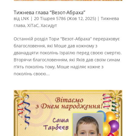
Тижнева глава “Везот-Абраха”
від
LNK
|
20 Тішрея 5786 (Жов 12, 2025)
|
Тижнева
глава
,
ХіТаС
,
Хасидут
Останній розділ Тори “Везот-Абраха” перераховує
благословення, які Моше дав кожному з
дванадцяти поколінь Ізраїлю перед своєю смертю.
Вторячи благословенням, які Яків дав своїм синам
п’ять поколінь тому, Моше наділяє кожне з
поколінь своєю...