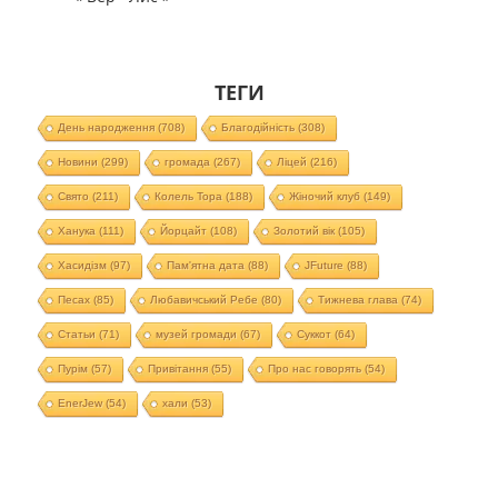
ТЕГИ
День народження
(708)
Благодійність
(308)
Новини
(299)
громада
(267)
Ліцей
(216)
Свято
(211)
Колель Тора
(188)
Жіночий клуб
(149)
Ханука
(111)
Йорцайт
(108)
Золотий вік
(105)
Хасидізм
(97)
Пам'ятна дата
(88)
JFuture
(88)
Песах
(85)
Любавичський Ребе
(80)
Тижнева глава
(74)
Статьи
(71)
музей громади
(67)
Суккот
(64)
Пурім
(57)
Привітання
(55)
Про нас говорять
(54)
EnerJew
(54)
хали
(53)