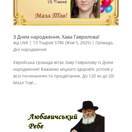
З Днем народження, Хава Гаврилова!
від
LNK
|
13 Тішрея 5786 (Жов 5, 2025)
|
Громада
,
Дні народження
Єврейська громада вітає Хаву Гаврилову із Днем
народження! Бажаємо міцного здоров’я, успіхів у
всіх починаннях та процвітання. До 120 як до 20!
Мазл Тов!...