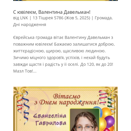
С ювілеєм, Валентина Давельман!
від
LNK
|
13 Тішрея 5786 (Жов 5, 2025)
|
Громада
,
Дні народження
Єврейська громада вітає Валентину Давельман з
поважним ювілеєм! Бажаємо залишатися доброю,
життєрадісною, щирою, щасливою людиною.
Зичимо міцного здоров’я, успіхів, і нехай будуть
завжди щастя і радість у її оселі. До 120, як до 20!
Мазл Тов!...