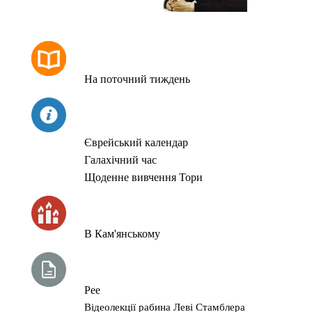
РОЗКЛАД МОЛИТОВ
На поточний тиждень
СЬОГОДНІ
Єврейський календар
Галахічний час
Щоденне вивчення Тори
ЧАС ЗАПАЛЮВАННЯ СВІЧОК
В Кам'янському
ТИЖНЕВА ГЛАВА ТОРИ
Рее
Відеолекції рабина Леві Стамблера