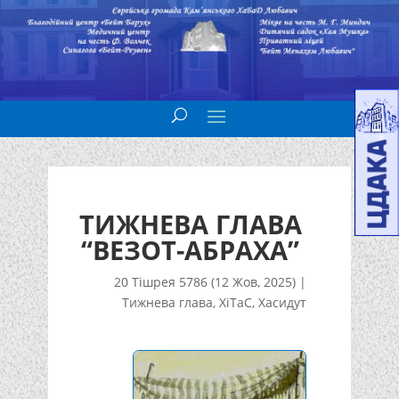
ТИЖНЕВА ГЛАВА
“ВЕЗОТ-АБРАХА”
20 Тішрея 5786 (12 Жов, 2025)
|
Тижнева глава
,
ХіТаС
,
Хасидут