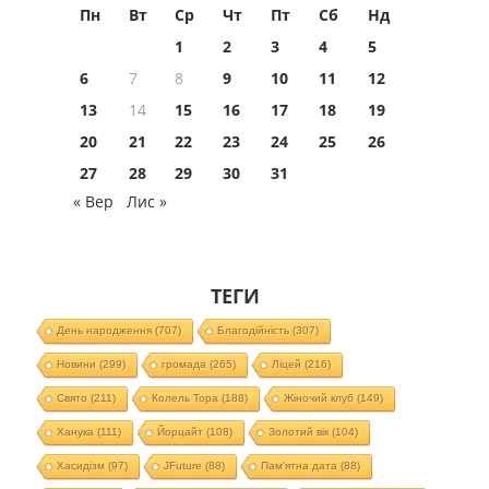
Пн
Вт
Ср
Чт
Пт
Сб
Нд
1
2
3
4
5
6
7
8
9
10
11
12
13
14
15
16
17
18
19
20
21
22
23
24
25
26
27
28
29
30
31
« Вер
Лис »
ТЕГИ
День народження
(707)
Благодійність
(307)
Новини
(299)
громада
(265)
Ліцей
(216)
Свято
(211)
Колель Тора
(188)
Жіночий клуб
(149)
Ханука
(111)
Йорцайт
(108)
Золотий вік
(104)
Хасидізм
(97)
JFuture
(88)
Пам'ятна дата
(88)