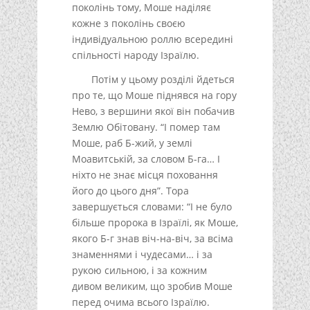
поколінь тому, Моше наділяє
кожне з поколінь своєю
індивідуальною роллю всередині
спільності народу Ізраїлю.
Потім у цьому розділі йдеться
про те, що Моше піднявся на гору
Нево, з вершини якої він побачив
Землю Обітовану. “І помер там
Моше, раб Б-жий, у землі
Моавитській, за словом Б-га… І
ніхто не знає місця поховання
його до цього дня”. Тора
завершується словами: “І не було
більше пророка в Ізраїлі, як Моше,
якого Б-г знав віч-на-віч, за всіма
знаменнями і чудесами… і за
рукою сильною, і за кожним
дивом великим, що зробив Моше
перед очима всього Ізраїлю.