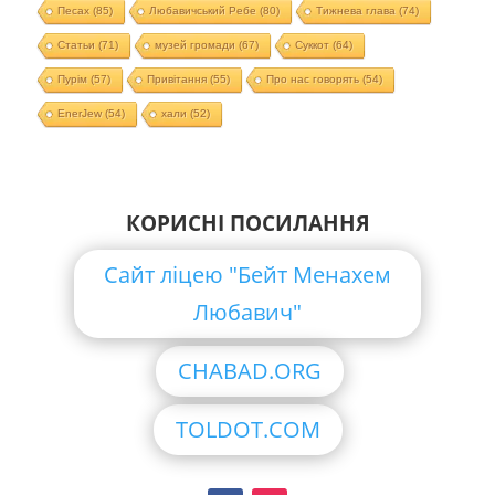
Песах
(85)
Любавичський Ребе
(80)
Тижнева глава
(74)
Статьи
(71)
музей громади
(67)
Суккот
(64)
Пурім
(57)
Привітання
(55)
Про нас говорять
(54)
EnerJew
(54)
хали
(52)
КОРИСНІ ПОСИЛАННЯ
Сайт ліцею "Бейт Менахем
Любавич"
CHABAD.ORG
TOLDOT.COM