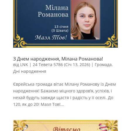
З Днем народження, Мілана Романова!
від
LNK
|
24 Тевета 5786 (Січ 13, 2026)
|
Громада
,
Дні народження
Єврейська громада вітає Мілану Романову із Днем
народження! Бажаємо міцного здоров’я, успіхів, і
нехай будуть завжди щастя і радість у її оселі. До
120, як до 20! Мазл Тов!...