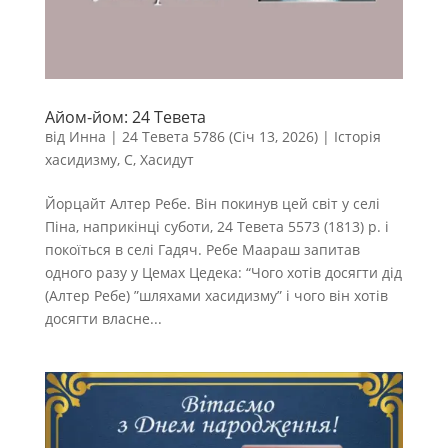
Айом-йом: 24 Тевета
від
Инна
|
24 Тевета 5786 (Січ 13, 2026)
|
Історія
хасидизму
,
С
,
Хасидут
Йорцайт Алтер Ребе. Він покинув цей світ у селі
Піна, наприкінці суботи, 24 Тевета 5573 (1813) р. і
покоїться в селі Гадяч. Ребе Маараш запитав
одного разу у Цемах Цедека: “Чого хотів досягти дід
(Алтер Ребе) ​​”шляхами хасидизму” і чого він хотів
досягти власне...