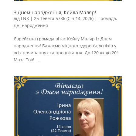
З Днем народження, Кейла Маляр!
від
LNK
|
25 Тевета 5786 (Січ 14, 2026)
|
Громада
,
Дні народження
Єврейська громада вітає Кейлу Маляр із Днем
народження! Бажаємо міцного здоров’я, успіхів у
всіх починаннях та процвітання. До 120 як до 20!
Мазл Тов! ...