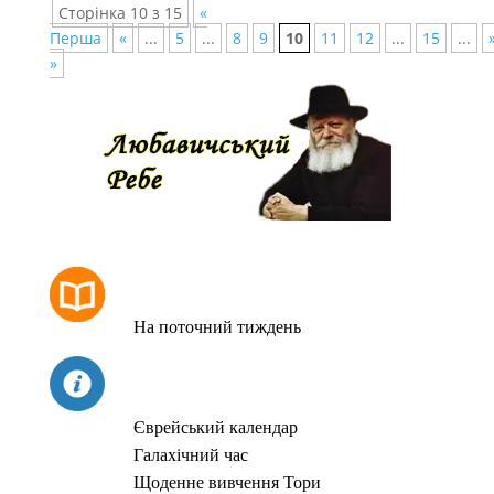
Сторінка 10 з 15
«
Перша
«
...
5
...
8
9
10
11
12
...
15
...
»
РОЗКЛАД МОЛИТОВ
На поточний тиждень
СЬОГОДНІ
Єврейський календар
Галахічний час
Щоденне вивчення Тори