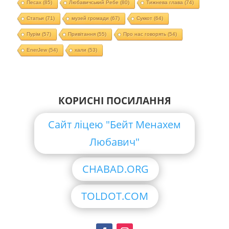
Песах
(85)
Любавичський Ребе
(80)
Тижнева глава
(74)
Статьи
(71)
музей громади
(67)
Суккот
(64)
Пурім
(57)
Привітання
(55)
Про нас говорять
(54)
EnerJew
(54)
хали
(53)
КОРИСНІ ПОСИЛАННЯ
Сайт ліцею "Бейт Менахем
Любавич"
CHABAD.ORG
TOLDOT.COM