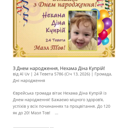
З Днем народження, Нехама Діна Купрій!
від
Al Uv
|
24 Тевета 5786 (Січ 13, 2026)
|
Громада
,
Дні народження
Єврейська громада вітає Нехама Діна Купрій із
Днем народження! Бажаємо міцного здоров’я,
успіхів у всіх починаннях та процвітання. До 120
як до 20! Мазл Тов! ...