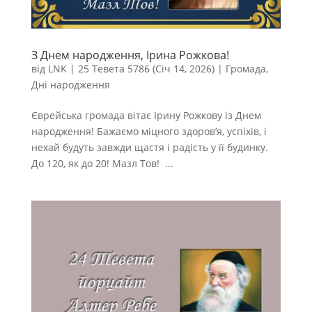
З Днем народження, Ірина Рожкова!
від
LNK
|
25 Тевета 5786 (Січ 14, 2026)
|
Громада
,
Дні народження
Єврейська громада вітає Ірину Рожкову із Днем
народження! Бажаємо міцного здоров’я, успіхів, і
нехай будуть завжди щастя і радість у її будинку.
До 120, як до 20! Мазл Тов! ...