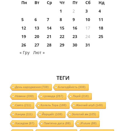
Пн
Вт
Ср
Чт
Пт
Сб
Нд
1
2
3
4
5
6
7
8
9
10
11
12
13
14
15
16
17
18
19
20
21
22
23
24
25
26
27
28
29
30
31
« Гру
Лют »
ТЕГИ
День народження
(708)
Благодійність
(308)
Новини
(299)
громада
(267)
Ліцей
(216)
Свято
(211)
Колель Тора
(188)
Жіночий клуб
(149)
Ханука
(111)
Йорцайт
(108)
Золотий вік
(105)
Хасидізм
(97)
Пам'ятна дата
(88)
JFuture
(88)