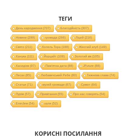
ТЕГИ
День народження
(707)
Благодійність
(307)
Новини
(299)
громада
(266)
Ліцей
(216)
Свято
(211)
Колель Тора
(188)
Жіночий клуб
(149)
Ханука
(111)
Йорцайт
(108)
Золотий вік
(105)
Хасидізм
(97)
Пам'ятна дата
(88)
JFuture
(88)
Песах
(85)
Любавичський Ребе
(80)
Тижнева глава
(74)
Статьи
(71)
музей громади
(67)
Суккот
(64)
Пурім
(57)
Привітання
(55)
Про нас говорять
(54)
EnerJew
(54)
хали
(52)
КОРИСНІ ПОСИЛАННЯ