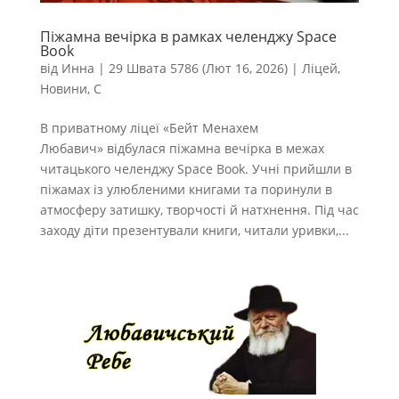
Піжамна вечірка в рамках челенджу Space
Book
від
Инна
|
29 Швата 5786 (Лют 16, 2026)
|
Ліцей
,
Новини
,
С
В приватному ліцеї «Бейт Менахем
Любавич» відбулася піжамна вечірка в межах
читацького челенджу Space Book. Учні прийшли в
піжамах із улюбленими книгами та поринули в
атмосферу затишку, творчості й натхнення. Під час
заходу діти презентували книги, читали уривки,...