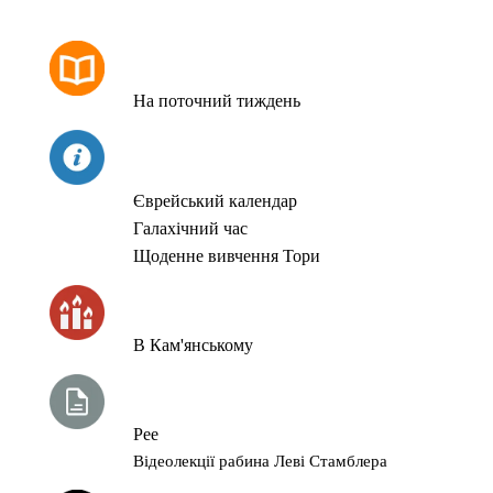
РОЗКЛАД МОЛИТОВ
На поточний тиждень
СЬОГОДНІ
Єврейський календар
Галахічний час
Щоденне вивчення Тори
ЧАС ЗАПАЛЮВАННЯ СВІЧОК
В Кам'янському
ТИЖНЕВА ГЛАВА ТОРИ
Рее
Відеолекції рабина Леві Стамблера