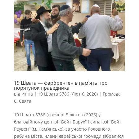
19 Швата — фарбренген в пам’ять про
порятунок праведника
від
Инна
|
19 Швата 5786 (Лют 6, 2026)
|
Громада
,
С
,
Свята
19 Швата 5786 (ввечері 5 лютого 2026) у
благодійному центрі “Бейт Барух” і синагозі “Бейт
Реувен” (м. Кам’янське), за участю Головного
рабина міста, члени єврейської громади зібралися