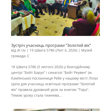
Зустріч учасниць програми “Золотий вік”
від
Al Uv
|
19 Швата 5786 (Лют 6, 2026)
|
Музей
громади
,
С
18 Швата 5786 (5 лютого 2026) у благодійному
центрі “Бейт Барух” і синагозі “Бейт Реувен” (м.
Кам’янське) посланниця Ребе у нашому місті Лілах
Цопа для учасниць освітньої програми “Золотий
вік” провела духовний урок за книгою “Тора”.
Темою уроку стала тижнева...