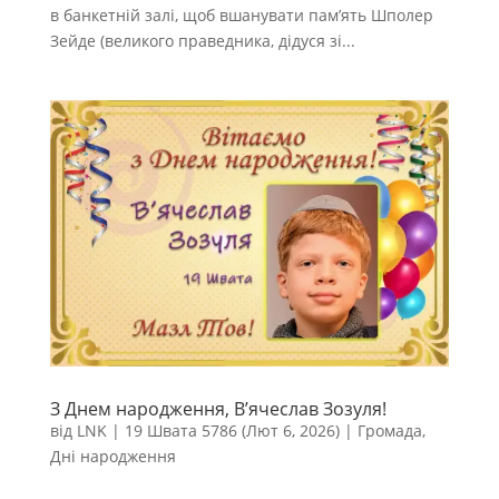
в банкетній залі, щоб вшанувати пам’ять Шполер
Зейде (великого праведника, дідуся зі...
З Днем народження, В’ячеслав Зозуля!
від
LNK
|
19 Швата 5786 (Лют 6, 2026)
|
Громада
,
Дні народження