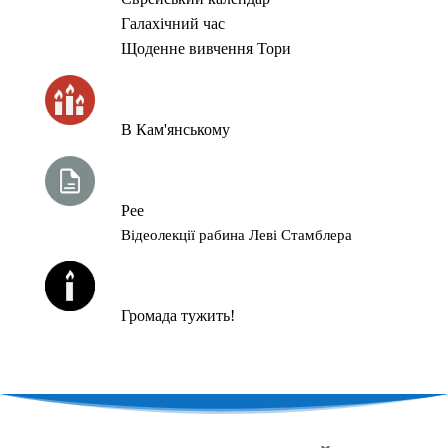
Галахічний час
Щоденне вивчення Тори
ЧАС ЗАПАЛЮВАННЯ СВІЧОК
В Кам'янському
ТИЖНЕВА ГЛАВА ТОРИ
Рее
Відеолекції рабина Леві Стамблера
ЙОРЦАЙТИ У СЕРПНІ
Громада тужить!