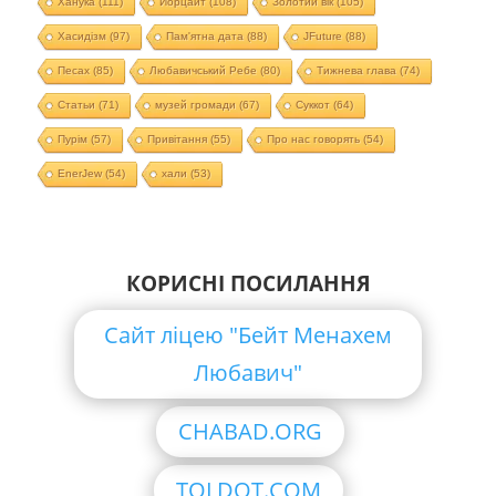
Ханука
(111)
Йорцайт
(108)
Золотий вік
(105)
Хасидізм
(97)
Пам'ятна дата
(88)
JFuture
(88)
Песах
(85)
Любавичський Ребе
(80)
Тижнева глава
(74)
Статьи
(71)
музей громади
(67)
Суккот
(64)
Пурім
(57)
Привітання
(55)
Про нас говорять
(54)
EnerJew
(54)
хали
(53)
КОРИСНІ ПОСИЛАННЯ
Сайт ліцею "Бейт Менахем
Любавич"
CHABAD.ORG
TOLDOT.COM