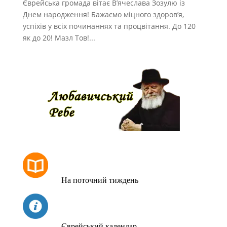
Єврейська громада вітає В’ячеслава Зозулю із
Днем народження! Бажаємо міцного здоров’я,
успіхів у всіх починаннях та процвітання. До 120
як до 20! Мазл Тов!...
РОЗКЛАД МОЛИТОВ
На поточний тиждень
СЬОГОДНІ
Єврейський календар