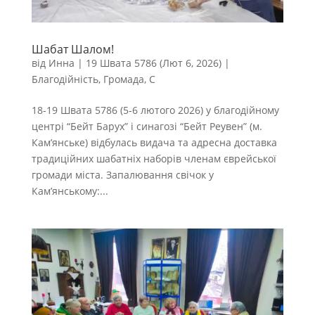
Шабат Шалом!
від
Инна
|
19 Швата 5786 (Лют 6, 2026)
|
Благодійність
,
Громада
,
С
18-19 Швата 5786 (5-6 лютого 2026) у благодійному
центрі “Бейт Барух” і синагозі “Бейт Реувен” (м.
Кам’янське) відбулась видача та адресна доставка
традиційних шабатніх наборів членам єврейської
громади міста. Запалювання свічок у
Кам’янському:...