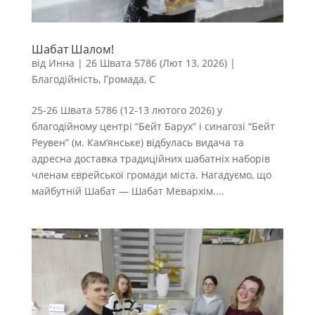
Шабат Шалом!
від
Инна
|
26 Швата 5786 (Лют 13, 2026)
|
Благодійність
,
Громада
,
С
25-26 Швата 5786 (12-13 лютого 2026) у
благодійному центрі “Бейт Барух” і синагозі “Бейт
Реувен” (м. Кам’янське) відбулась видача та
адресна доставка традиційних шабатніх наборів
членам єврейської громади міста. Нагадуємо, що
майбутній Шабат — Шабат Мевархім....