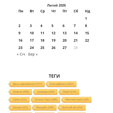
Лютий 2026
Пн
Вт
Ср
Чт
Пт
Сб
Нд
1
2
3
4
5
6
7
8
9
10
11
12
13
14
15
16
17
18
19
20
21
22
23
24
25
26
27
28
« Січ
Бер »
ТЕГИ
День народження
(707)
Благодійність
(307)
Новини
(299)
громада
(265)
Ліцей
(216)
Свято
(211)
Колель Тора
(188)
Жіночий клуб
(149)
Ханука
(111)
Йорцайт
(108)
Золотий вік
(104)