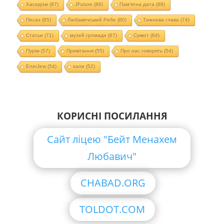
Хасидізм
(97)
JFuture
(88)
Пам'ятна дата
(88)
Песах
(85)
Любавичський Ребе
(80)
Тижнева глава
(74)
Статьи
(71)
музей громади
(67)
Суккот
(64)
Пурім
(57)
Привітання
(55)
Про нас говорять
(54)
EnerJew
(54)
хали
(52)
КОРИСНІ ПОСИЛАННЯ
Сайт ліцею "Бейт Менахем
Любавич"
CHABAD.ORG
TOLDOT.COM