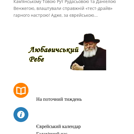
Кам’янському Товою Рут Рудасьовою та Даніелою
Венжегою, влаштували справжній «тест-драйв»
гарного настрою! Адже, за єврейською...
РОЗКЛАД МОЛИТОВ
На поточний тиждень
СЬОГОДНІ
Єврейський календар
Галахічний час