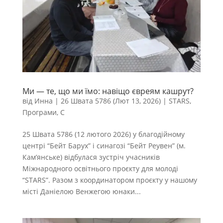
Ми — те, що ми їмо: навіщо євреям кашрут?
від
Инна
|
26 Швата 5786 (Лют 13, 2026)
|
STARS
,
Програми
,
С
25 Швата 5786 (12 лютого 2026) у благодійному
центрі “Бейт Барух” і синагозі “Бейт Реувен” (м.
Кам’янське) відбулася зустріч учасників
Міжнародного освітнього проєкту для молоді
“STARS”. Разом з координатором проєкту у нашому
місті Даніелою Венжегою юнаки...