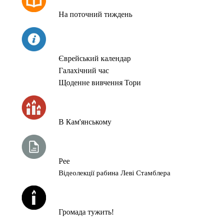
На поточний тиждень
СЬОГОДНІ
Єврейський календар
Галахічний час
Щоденне вивчення Тори
ЧАС ЗАПАЛЮВАННЯ СВІЧОК
В Кам'янському
ТИЖНЕВА ГЛАВА ТОРИ
Рее
Відеолекції рабина Леві Стамблера
ЙОРЦАЙТИ У СЕРПНІ
Громада тужить!