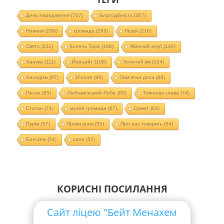
День народження
(707)
Благодійність
(307)
Новини
(299)
громада
(265)
Ліцей
(216)
Свято
(211)
Колель Тора
(188)
Жіночий клуб
(149)
Ханука
(111)
Йорцайт
(108)
Золотий вік
(104)
Хасидізм
(97)
JFuture
(88)
Пам'ятна дата
(88)
Песах
(85)
Любавичський Ребе
(80)
Тижнева глава
(74)
Статьи
(71)
музей громади
(67)
Суккот
(64)
Пурім
(57)
Привітання
(55)
Про нас говорять
(54)
EnerJew
(54)
хали
(52)
КОРИСНІ ПОСИЛАННЯ
Сайт ліцею "Бейт Менахем