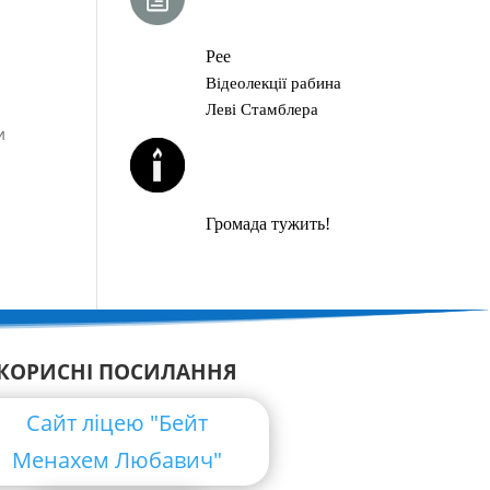
ГЛАВА ТОРИ
Рее
Відеолекції рабина
Леві Стамблера
и
ЙОРЦАЙТИ У
СЕРПНІ
Громада тужить!
КОРИСНІ ПОСИЛАННЯ
Сайт ліцею "Бейт
Менахем Любавич"