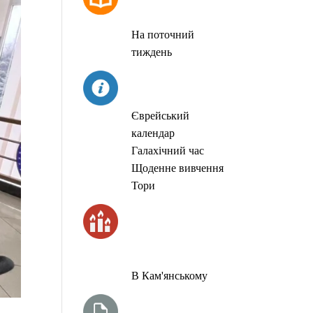
МОЛИТОВ
На поточний
тиждень
СЬОГОДНІ
Єврейський
календар
Галахічний час
Щоденне вивчення
Тори
ЧАС
ЗАПАЛЮВАННЯ
СВІЧОК
В Кам'янському
ТИЖНЕВА