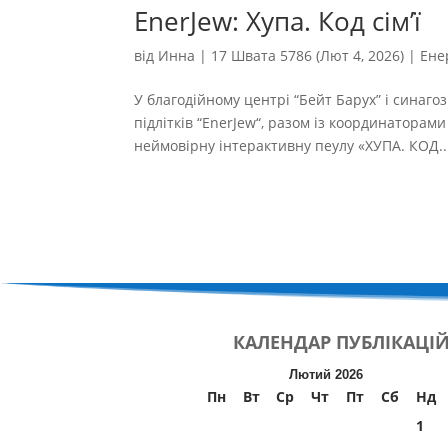
EnerJew: Хупа. Код сім’ї
від
Инна
|
17 Швата 5786 (Лют 4, 2026)
|
Ене
У благодійному центрі “Бейт Барух” і синагоз
підлітків “EnerJew“, разом із координатора
неймовірну інтерактивну пеулу «ХУПА. КОД..
КАЛЕНДАР
ПУБЛІКАЦІ
Лютий 2026
Пн
Вт
Ср
Чт
Пт
Сб
Нд
1