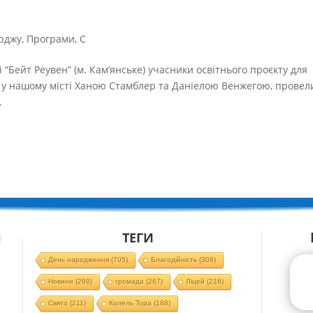
рджу
,
Програми
,
С
і “Бейт Реувен” (м. Кам’янське) учасники освітнього проєкту для
ми у нашому місті Ханою Стамблер та Даніелою Венжегою, провел
.
ТЕГИ
Й
День народження
(705)
Благодійність
(308)
Новини
(299)
громада
(267)
Ліцей
(216)
Свято
(211)
Колель Тора
(188)