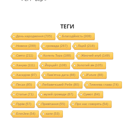
ТЕГИ
День народження
(705)
Благодійність
(308)
Новини
(299)
громада
(267)
Ліцей
(216)
Свято
(211)
Колель Тора
(188)
Жіночий клуб
(149)
Ханука
(111)
Йорцайт
(108)
Золотий вік
(105)
Хасидізм
(97)
Пам'ятна дата
(88)
JFuture
(88)
Песах
(85)
Любавичський Ребе
(80)
Тижнева глава
(74)
Статьи
(71)
музей громади
(67)
Суккот
(64)
Пурім
(57)
Привітання
(55)
Про нас говорять
(54)
EnerJew
(54)
хали
(53)