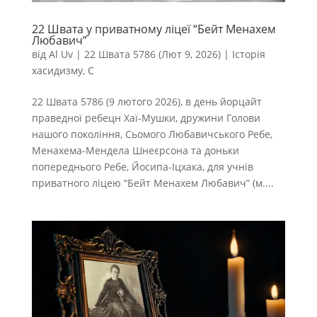
22 Швата у приватному ліцеї “Бейт Менахем
Любавич”
від
Al Uv
|
22 Швата 5786 (Лют 9, 2026)
|
Історія
хасидизму
,
С
22 Швата 5786 (9 лютого 2026), в день йорцайт
праведної ребецн Хаї-Мушки, дружини Голови
нашого покоління, Сьомого Любавичського Ребе,
Менахема-Мендела Шнеєрсона та доньки
попереднього Ребе, Йосипа-Іцхака, для учнів
приватного ліцею “Бейт Менахем Любавич” (м....