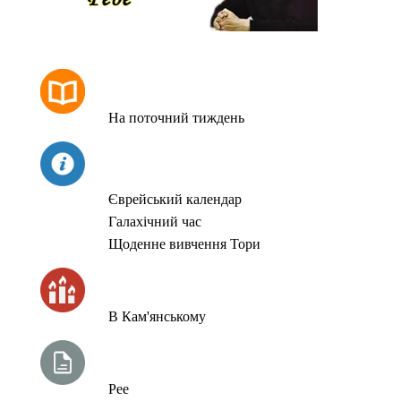
РОЗКЛАД МОЛИТОВ
На поточний тиждень
СЬОГОДНІ
Єврейський календар
Галахічний час
Щоденне вивчення Тори
ЧАС ЗАПАЛЮВАННЯ СВІЧОК
В Кам'янському
ТИЖНЕВА ГЛАВА ТОРИ
Рее