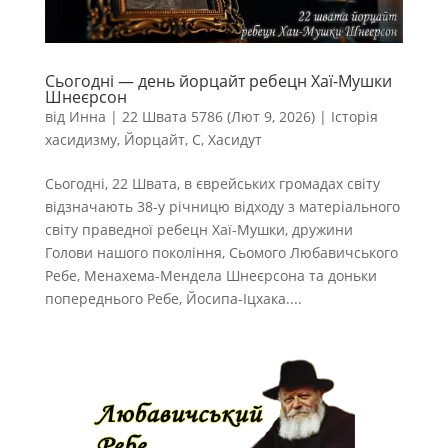
Сьогодні — день йорцайт ребецн Хаї-Мушки
Шнеєрсон
від
Инна
|
22 Швата 5786 (Лют 9, 2026)
|
Історія
хасидизму
,
Йорцайт
,
С
,
Хасидут
Сьогодні, 22 Швата, в єврейських громадах світу
відзначають 38-у річницю відходу з матеріального
світу праведної ребецн Хаї-Мушки, дружини
Голови нашого покоління, Сьомого Любавичського
Ребе, Менахема-Мендела Шнеєрсона та доньки
попереднього Ребе, Йосипа-Іцхака....