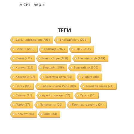
« Січ
Бер »
ТЕГИ
День народження
(708)
Благодійність
(308)
Новини
(299)
громада
(267)
Ліцей
(216)
Свято
(211)
Колель Тора
(188)
Жіночий клуб
(149)
Ханука
(111)
Йорцайт
(108)
Золотий вік
(105)
Хасидізм
(97)
Пам'ятна дата
(88)
JFuture
(88)
Песах
(85)
Любавичський Ребе
(80)
Тижнева глава
(74)
Статьи
(71)
музей громади
(67)
Суккот
(64)
Пурім
(57)
Привітання
(55)
Про нас говорять
(54)
EnerJew
(54)
хали
(53)