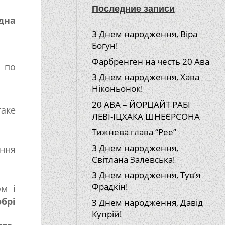
Последние записи
дна
З Днем народження, Віра
Богун!
Фарбренген на честь 20 Ава
по
З Днем народження, Хава
Ніконьонок!
20 АВА – ЙОРЦАЙТ РАБІ
таке
ЛЕВІ-ІЦХАКА ШНЕЄРСОНА
Тижнева глава “Рее”
З Днем народження,
ання
Світлана Залевська!
З Днем народження, Тув’я
Фрадкін!
ом і
обрі
З Днем народження, Давід
Купрій!