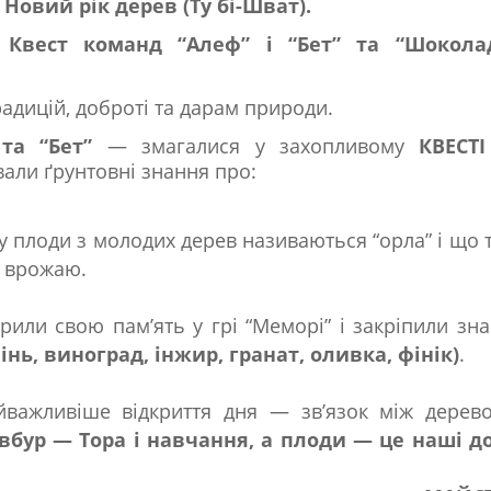
и Новий рік дерев
(Ту бі-Шват).
о
Квест команд “Алеф” і “Бет” та “Шокола
адицій, доброті та дарам природи.
та “Бет”
— змагалися у захопливому
КВЕСТІ
али ґрунтовні знання про:
му плоди з молодих дерев називаються “орла” і що 
ю врожаю.
рили свою пам’ять у грі “Меморі” і закріпили зн
нь, виноград, інжир, гранат, оливка, фінік)
.
йважливіше відкриття дня — зв’язок між дерев
вбур — Тора і навчання, а плоди — це наші д