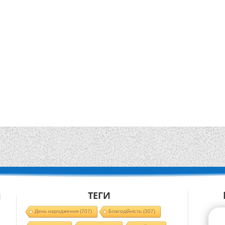
ТЕГИ
Й
День народження
(707)
Благодійність
(307)