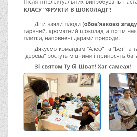
Після інтелектуальних випробувань нас
КЛАСУ “ФРУКТИ В ШОКОЛАДІ”!
Діти взяли плоди (
обов’язково згад
гарячий, ароматний шоколад, а потім чек
плитки, наповнені дарами природи!
Дякуємо командам “Алеф” та “Бет”, а 
“дерева” ростуть міцними і приносять баг
Зі святом Ту бі-Шват! Хаг самеах!