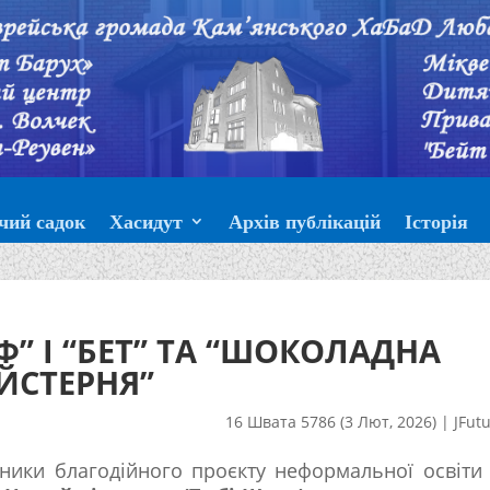
чий садок
Хасидут
Архів публікацій
Історія
Ф” І “БЕТ” ТА “ШОКОЛАДНА
ЙСТЕРНЯ”
16 Швата 5786 (3 Лют, 2026)
|
JFut
ники благодійного проєкту неформальної освіти