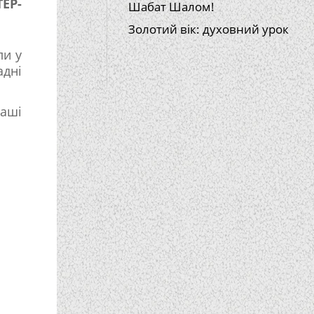
ЕР-
Шабат Шалом!
Золотий вік: духовний урок
ли у
адні
наші