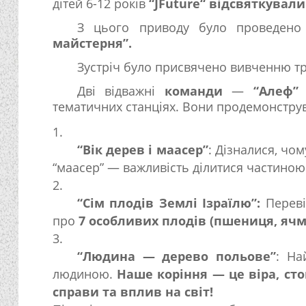
дітей 6-12 років
“JFuture“ відсвяткувал
З цього приводу було проведен
майстерня”.
Зустріч було присвячено вивченню тр
Дві відважні
команди
—
“Алеф” 
тематичних станціях. Вони продемонструв
“Вік дерев і маасер”
: Дізналися, чо
“маасер” — важливість ділитися частино
“Сім плодів Землі Ізраїлю”:
Переві
про
7 особливих плодів (пшениця, ячмі
“Людина — дерево польове”
: На
людиною.
Наше коріння — це віра,
сто
справи та вплив на світ!