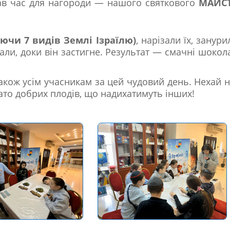
тав час для нагороди — нашого святкового
МАЙСТ
уючи 7 видів Землі Ізраїлю)
, нарізали їх, занури
али, доки він застигне. Результат — смачні шокол
також усім учасникам за цей чудовий день. Нехай 
ато добрих плодів, що надихатимуть інших!