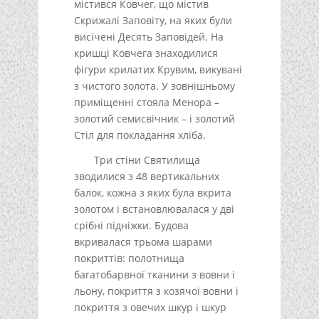
містився Ковчег, що містив
Скрижалі Заповіту, на яких були
висічені Десять Заповідей. На
кришці Ковчега знаходилися
фігури крилатих Крувим, викувані
з чистого золота. У зовнішньому
приміщенні стояла Менора –
золотий семисвічник – і золотий
Стіл для покладання хліба.
Три стіни Святилища
зводилися з 48 вертикальних
балок, кожна з яких була вкрита
золотом і встановлювалася у дві
срібні підніжки. Будова
вкривалася трьома шарами
покриттів: полотнища
багатобарвної тканини з вовни і
льону, покриття з козячої вовни і
покриття з овечих шкур і шкур