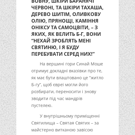
ВОВНУ, ШКІРИ БАРАНЯЧІ
ЧЕРВОНІ, ТА ШКІРИ ТАХАША,
ДЕРЕВО ШИТІМ, ОЛИВКОВУ
ОЛІЮ, ПРЯНОЩІ, КАМІННЯ
ОНІКСУ ТА САМОЦВІТИ, – З
ЯКИХ, ЯК ВЕЛИТЬ Б-Г, ВОНИ
“НЕХАЙ ЗРОБЛЯТЬ МЕНІ
СВЯТИНЮ, І Я БУДУ
ПЕРЕБУВАТИ СЕРЕД НИХ!”
На вершині гори Синай Моше
отримує докладні вказівки про те,
як має бути влаштовано це “житло
Б-гу”, щоб євреї могли його
розбирати, переносити і знову
зводити під час мандрів
пустелею.
У внутрішньому приміщенні
Святилища – Святая Святих – за
майстерно витканою завісою