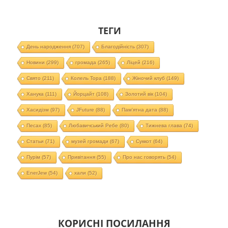
ТЕГИ
День народження
(707)
Благодійність
(307)
Новини
(299)
громада
(265)
Ліцей
(216)
Свято
(211)
Колель Тора
(188)
Жіночий клуб
(149)
Ханука
(111)
Йорцайт
(108)
Золотий вік
(104)
Хасидізм
(97)
JFuture
(88)
Пам'ятна дата
(88)
Песах
(85)
Любавичський Ребе
(80)
Тижнева глава
(74)
Статьи
(71)
музей громади
(67)
Суккот
(64)
Пурім
(57)
Привітання
(55)
Про нас говорять
(54)
EnerJew
(54)
хали
(52)
КОРИСНІ ПОСИЛАННЯ