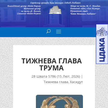
ТИЖНЕВА ГЛАВА
ТРУМА
28 Швата 5786 (15 Лют, 2026)
|
Тижнева глава
,
Хасидут