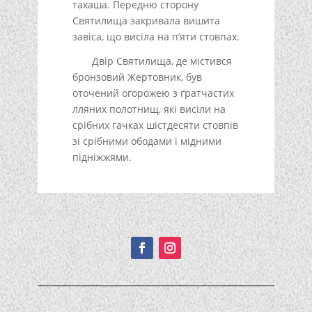
тахаша. Передню сторону
Святилища закривала вишита
завіса, що висіла на п’яти стовпах.
Двір Святилища, де містився
бронзовий Жертовник, був
оточений огорожею з ґратчастих
лляних полотнищ, які висіли на
срібних гачках шістдесяти стовпів
зі срібними ободами і мідними
підніжжями.
Подписывайтесь!