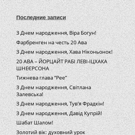
Последние записи
З Днем народження, Віра Богун!
Фарбренген на честь 20 Ава
З Днем народження, Хава Ніконьонок!
20 АВА – ЙОРЦАЙТ РАБІ ЛЕВІ-ІЦХАКА
ШНЕЄРСОНА
Тижнева глава “Рее”
З Днем народження, Світлана
Залевська!
З Днем народження, Тув’я Фрадкін!
З Днем народження, Давід Купрій!
Шабат Шалом!
Золотий вік: духовний урок