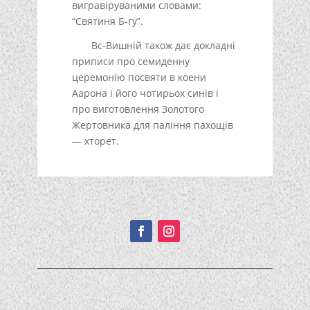
вигравіруваними словами:
“Святиня Б-гу”.
Вс-Вишній також дає докладні
приписи про семиденну
церемонію посвяти в коени
Аарона і його чотирьох синів і
про виготовлення Золотого
Жертовника для паління пахощів
— хторет.
Подписывайтесь!