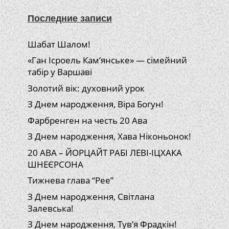
Последние записи
Шабат Шалом!
«Ган Ісроель Кам’янське» — сімейний
табір у Варшаві
Золотий вік: духовний урок
З Днем народження, Віра Богун!
Фарбренген на честь 20 Ава
З Днем народження, Хава Ніконьонок!
20 АВА – ЙОРЦАЙТ РАБІ ЛЕВІ-ІЦХАКА
ШНЕЄРСОНА
Тижнева глава “Рее”
З Днем народження, Світлана
Залевська!
З Днем народження, Тув’я Фрадкін!