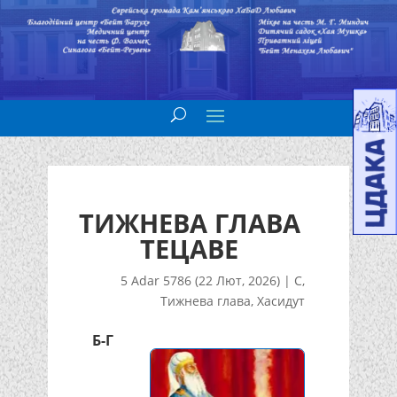
ТИЖНЕВА ГЛАВА
ТЕЦАВЕ
5 Adar 5786 (22 Лют, 2026)
|
С
,
Тижнева глава
,
Хасидут
Б-Г