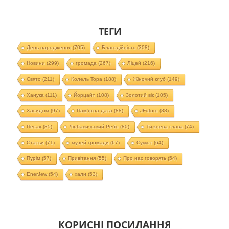
ТЕГИ
День народження
(705)
Благодійність
(308)
Новини
(299)
громада
(267)
Ліцей
(216)
Свято
(211)
Колель Тора
(188)
Жіночий клуб
(149)
Ханука
(111)
Йорцайт
(108)
Золотий вік
(105)
Хасидізм
(97)
Пам'ятна дата
(88)
JFuture
(88)
Песах
(85)
Любавичський Ребе
(80)
Тижнева глава
(74)
Статьи
(71)
музей громади
(67)
Суккот
(64)
Пурім
(57)
Привітання
(55)
Про нас говорять
(54)
EnerJew
(54)
хали
(53)
КОРИСНІ ПОСИЛАННЯ