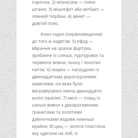
сорочка; 2) міхнасаім — лляні
штани; 3) міцнефет або мігбаат —
лляний тюрбан; 4) авнет —
довгий пояс.
Коен-гадол (первосвященик)
до того ж надягав: 5) ефод —
вбрання на зразок фартуха,
зроблене із синьої, пурпурової та
червоної вовни, льону і золотих
ниток; 6) хошен — нагрудник із
дванадцятьма дорогоцінними
каменями, на яких були
вигравірувані імена дванадцяти
колін Ізраїлю; 7) меіл — плащ із
синьої вовни з декоративними
гранатами та золотими
дзвіночками вздовж нижньої
крайки; 8) циц — золота пластина,
яку одягали на лоб, із