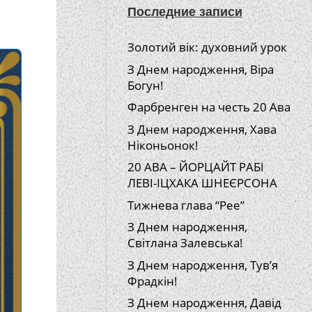
Последние записи
Золотий вік: духовний урок
З Днем народження, Віра
Богун!
Фарбренген на честь 20 Ава
З Днем народження, Хава
Ніконьонок!
20 АВА – ЙОРЦАЙТ РАБІ
ЛЕВІ-ІЦХАКА ШНЕЄРСОНА
Тижнева глава “Рее”
З Днем народження,
Світлана Залевська!
З Днем народження, Тув’я
Фрадкін!
З Днем народження, Давід