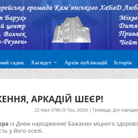
чий садок
Хасидут
Архів публікацій
Історія
ЕННЯ, АРКАДІЙ ШЕЄР!
22 Іяра 5786 (9 Тра, 2026)
|
Громада
,
Дні народж
єра
із Днем народження! Бажаємо міцного здоров’я
сть у його оселі.