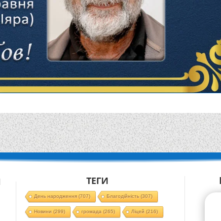
ТЕГИ
Й
День народження
(707)
Благодійність
(307)
Новини
(299)
громада
(265)
Ліцей
(216)