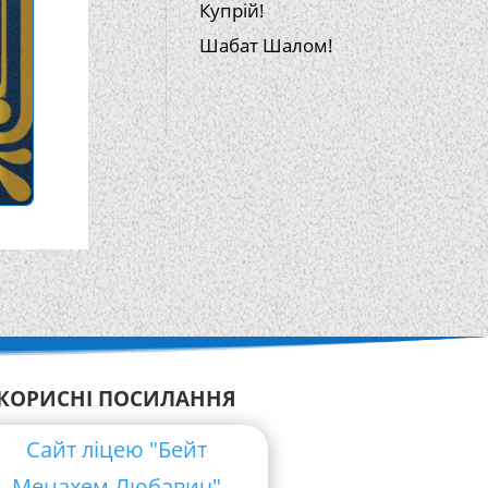
Купрій!
Шабат Шалом!
КОРИСНІ ПОСИЛАННЯ
Сайт ліцею "Бейт
Менахем Любавич"