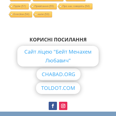
Пурім
(57)
Привітання
(55)
Про нас говорять
(54)
EnerJew
(54)
хали
(53)
КОРИСНІ ПОСИЛАННЯ
Сайт ліцею "Бейт Менахем
Любавич"
CHABAD.ORG
TOLDOT.COM