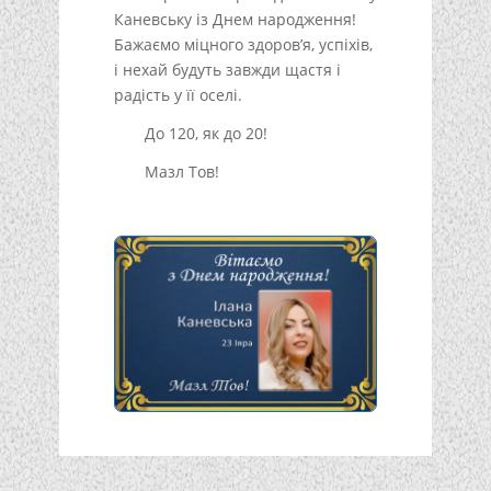
Каневську із Днем народження!
Бажаємо міцного здоров’я, успіхів,
і нехай будуть завжди щастя і
радість у її оселі.
До 120, як до 20!
Мазл Тов!