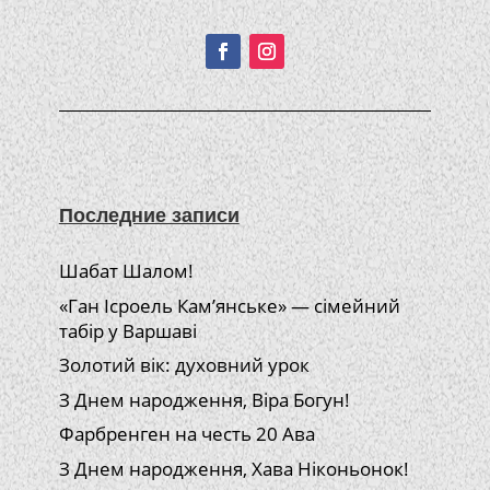
Подписывайтесь!
Последние записи
Шабат Шалом!
«Ган Ісроель Кам’янське» — сімейний
табір у Варшаві
Золотий вік: духовний урок
З Днем народження, Віра Богун!
Фарбренген на честь 20 Ава
З Днем народження, Хава Ніконьонок!