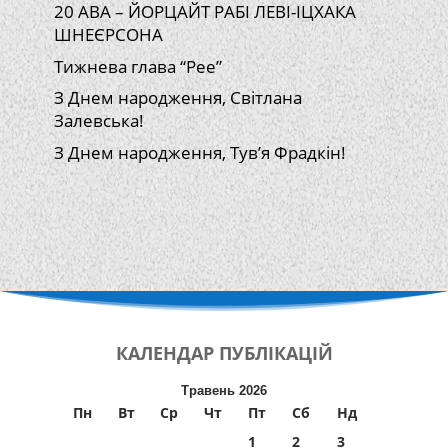
20 АВА – ЙОРЦАЙТ РАБІ ЛЕВІ-ІЦХАКА
ШНЕЄРСОНА
Тижнева глава “Рее”
З Днем народження, Світлана
Залевська!
З Днем народження, Тув’я Фрадкін!
КАЛЕНДАР
ПУБЛІКАЦІЙ
Травень 2026
Пн
Вт
Ср
Чт
Пт
Сб
Нд
1
2
3