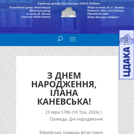
З ДНЕМ
НАРОДЖЕННЯ,
ІЛАНА
КАНЕВСЬКА!
23 Іяра 5786 (10 Тра, 2026)
|
Громада
,
Дні народження
Єврейська громада вітає Ілану