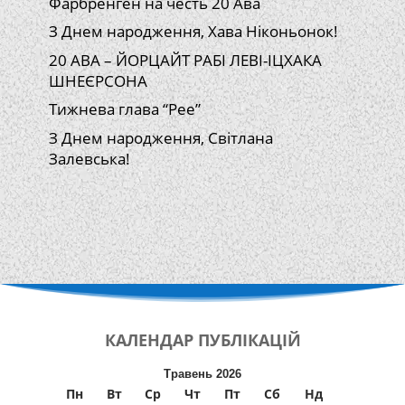
Фарбренген на честь 20 Ава
З Днем народження, Хава Ніконьонок!
20 АВА – ЙОРЦАЙТ РАБІ ЛЕВІ-ІЦХАКА
ШНЕЄРСОНА
Тижнева глава “Рее”
З Днем народження, Світлана
Залевська!
КАЛЕНДАР
ПУБЛІКАЦІЙ
Травень 2026
Пн
Вт
Ср
Чт
Пт
Сб
Нд