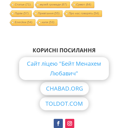
Статьи
(71)
музей громади
(67)
Суккот
(64)
Пурім
(57)
Привітання
(55)
Про нас говорять
(54)
EnerJew
(54)
хали
(53)
КОРИСНІ ПОСИЛАННЯ
Сайт ліцею "Бейт Менахем
Любавич"
CHABAD.ORG
TOLDOT.COM