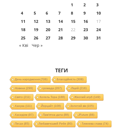
1
2
3
4
5
6
7
8
9
10
11
12
13
14
15
16
17
18
19
20
21
22
23
24
25
26
27
28
29
30
31
« Кві
Чер »
ТЕГИ
День народження
(706)
Благодійність
(308)
Новини
(299)
громада
(267)
Ліцей
(216)
Свято
(211)
Колель Тора
(188)
Жіночий клуб
(149)
Ханука
(111)
Йорцайт
(108)
Золотий вік
(105)
Хасидізм
(97)
Пам'ятна дата
(88)
JFuture
(88)
Песах
(85)
Любавичський Ребе
(80)
Тижнева глава
(74)