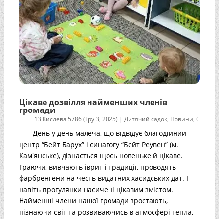
Цікаве дозвілля найменших членів
громади
13 Кислева 5786 (Гру 3, 2025)
|
Дитячий садок
,
Новини
,
С
День у день малеча, що відвідує благодійний
центр “Бейт Барух” і синагогу “Бейт Реувен” (м.
Кам'янське), дізнається щось новеньке й цікаве.
Граючи, вивчають іврит і традиції, проводять
фарбренгени на честь видатних хасидських дат. І
навіть прогулянки насичені цікавим змістом.
Найменші члени нашої громади зростають,
пізнаючи світ та розвиваючись в атмосфері тепла,