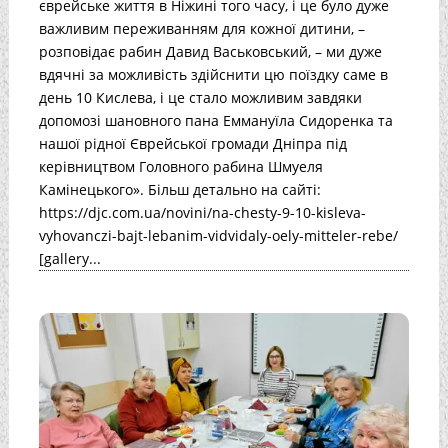
єврейське життя в Ніжині того часу, і це було дуже
важливим переживанням для кожної дитини, –
розповідає рабин Давид Васьковський, – ми дуже
вдячні за можливість здійснити цю поїздку саме в
день 10 Кислева, і це стало можливим завдяки
допомозі шановного пана Еммануїла Сидоренка та
нашої рідної Єврейської громади Дніпра під
керівництвом Головного рабина Шмуеля
Камінецького». Більш детально на сайті:
https://djc.com.ua/novini/na-chesty-9-10-kisleva-
vyhovanczi-bajt-lebanim-vidvidaly-oely-mitteler-rebe/
[gallery...