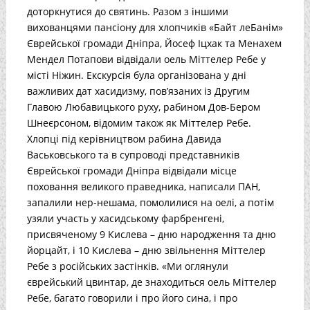
доторкнутися до святинь. Разом з іншими
вихованцями пансіону для хлопчиків «Байт леБанім»
Єврейської громади Дніпра, Йосеф Іцхак та Менахем
Мендел Потапови відвідали оель Міттелер Ребе у
місті Ніжин. Екскурсія була організована у дні
важливих дат хасидизму, пов’язаних із Другим
Главою Любавицького руху, рабином Дов-Бером
Шнеєрсоном, відомим також як Міттелер Ребе.
Хлопці під керівництвом рабина Давида
Васьковського та в супроводі представників
Єврейської громади Дніпра відвідали місце
поховання великого праведника, написали ПАН,
запалили нер-нешама, помолилися на оелі, а потім
узяли участь у хасидському фарбренгені,
присвяченому 9 Кислева – дню народження та дню
йорцайт, і 10 Кислева – дню звільнення Міттелер
Ребе з російських застінків. «Ми оглянули
єврейський цвинтар, де знаходиться оель Міттелер
Ребе, багато говорили і про його сина, і про