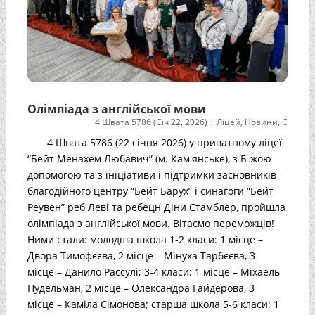
Олімпіада з англійської мови
4 Швата 5786 (Січ 22, 2026)
|
Ліцей
,
Новини
,
С
4 Швата 5786 (22 січня 2026) у приватному ліцеї
“Бейт Менахем Любавич” (м. Кам'янське), з Б-жою
допомогою та з ініціативи і підтримки засновників
благодійного центру “Бейт Барух” і синагоги “Бейт
Реувен” реб Леві та ребецн Діни Стамблер, пройшла
олімпіада з англійської мови. Вітаємо переможців!
Ними стали: молодша школа 1-2 класи: 1 місце –
Двора Тимофєєва, 2 місце – Мінуха Тарбєєва, 3
місце – Данило Рассулі; 3-4 класи: 1 місце – Міхаель
Нудельман, 2 місце – Олександра Гайдерова, 3
місце – Каміла Сімонова; старша школа 5-6 класи: 1