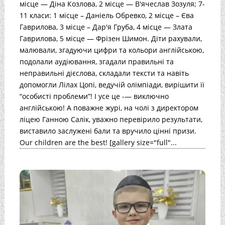
місце — Діна Козлова, 2 місце — В'ячеслав Зозуля; 7-
11 класи: 1 місце – Даніель Обревко, 2 місце – Єва
Гаврилова, 3 місце – Дар'я Груба, 4 місце — Злата
Гаврилова, 5 місце — Фрізен Шимон. Діти рахували,
малювали, згадуючи цифри та кольори англійською,
подолали аудіювання, згадали правильні та
неправильні дієслова, складали тексти та навіть
допомогли Лілах Цопі, ведучій олімпіади, вирішити її
“особисті проблеми”! І усе це -— виключно
англійською! А поважне журі, на чолі з директором
ліцею Ганною Салік, уважно перевірило результати,
виставило заслужені бали та вручило цінні призи.
Our children are the best! [gallery size="full"...