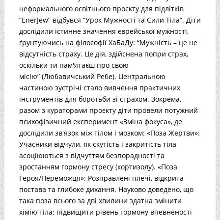
неформального освітнього проєкту для підлітків
“EnerJew” відбувся “Урок Мужності та Сили Тіла”. Діти
дослідили істинне значення єврейської мужності,
ґрунтуючись на філософії ХаБаДу: “Мужність – це не
відсутність страху. Це дія, здійснена попри страх,
оскільки ти пам'ятаєш про свою
місію” (Любавичський Ребе). Центральною
частиною зустрічі стало вивчення практичних
інструментів для боротьби зі страхом. Зокрема,
разом з кураторами проєкту діти провели потужний
психофізичний експеримент «Зміна фокуса», де
дослідили зв'язок між тілом і мозком: «Поза Жертви»:
Учасники відчули, як скутість і закритість тіла
асоціюються з відчуттям безпорадності та
зростанням гормону стресу (кортизолу). «Поза
Героя/Переможця»: Розправлені плечі, відкрита
постава та глибоке дихання. Науково доведено, що
така поза всього за дві хвилини здатна змінити
хімію тіла: підвищити рівень гормону впевненості