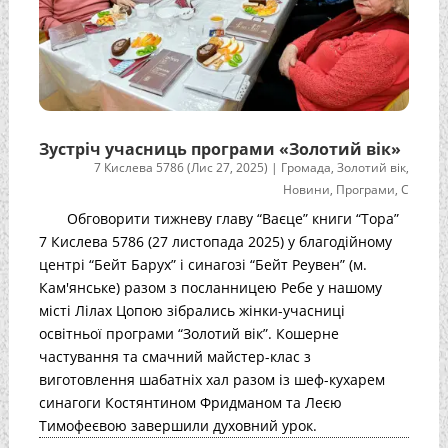
Зустріч учасниць програми «Золотий вік»
7 Кислева 5786 (Лис 27, 2025)
|
Громада
,
Золотий вік
,
Новини
,
Програми
,
С
Обговорити тижневу главу “Ваєце” книги “Тора”
7 Кислева 5786 (27 листопада 2025) у благодійному
центрі “Бейт Барух” і синагозі “Бейт Реувен” (м.
Кам'янське) разом з посланницею Ребе у нашому
місті Лілах Цопою зібрались жінки-учасниці
освітньої програми “Золотий вік”. Кошерне
частування та смачний майстер-клас з
виготовлення шабатніх хал разом із шеф-кухарем
синагоги Костянтином Фридманом та Леєю
Тимофеєвою завершили духовний урок.