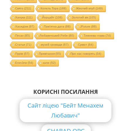
Свято
(211)
Колель Тора
(188)
Жіночий клуб
(149)
Ханука
(111)
Йорцайт
(108)
Золотий вік
(105)
Хасидізм
(97)
Пам'ятна дата
(88)
JFuture
(88)
Песах
(85)
Любавичський Ребе
(80)
Тижнева глава
(74)
Статьи
(71)
музей громади
(67)
Суккот
(64)
Пурім
(57)
Привітання
(55)
Про нас говорять
(54)
EnerJew
(54)
хали
(52)
КОРИСНІ ПОСИЛАННЯ
Сайт ліцею "Бейт Менахем
Любавич"
CHABAD.ORG