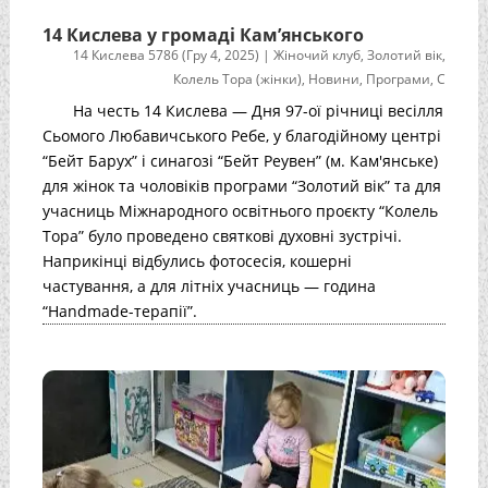
14 Кислева у громаді Кам’янського
14 Кислева 5786 (Гру 4, 2025)
|
Жіночий клуб
,
Золотий вік
,
Колель Тора (жінки)
,
Новини
,
Програми
,
С
На честь 14 Кислева — Дня 97-ої річниці весілля
Сьомого Любавичського Ребе, у благодійному центрі
“Бейт Барух” і синагозі “Бейт Реувен” (м. Кам'янське)
для жінок та чоловіків програми “Золотий вік” та для
учасниць Міжнародного освітнього проєкту “Колель
Тора” було проведено святкові духовні зустрічі.
Наприкінці відбулись фотосесія, кошерні
частування, а для літніх учасниць — година
“Handmade-терапії”.