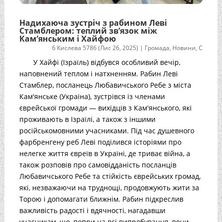
Надихаюча зустріч з рабином Леві
Стамблером: теплий зв’язок між
Кам’янським і Хайфою
6 Кислева 5786 (Лис 26, 2025)
|
Громада
,
Новини
,
С
У Хайфі (Ізраїль) відбувся особливий вечір,
наповнений теплом і натхненням. Рабин Леві
Стамблер, посланець Любавичського Ребе з міста
Кам'янське (Україна), зустрівся із членами
єврейської громади — вихідців з Кам'янського, які
проживають в Ізраїлі, а також з іншими
російськомовними учасниками. Під час душевного
фарбренгену реб Леві поділився історіями про
нелегке життя євреїв в Україні, де триває війна, а
також розповів про самовідданість посланців
Любавичського Ребе та стійкість єврейських громад,
які, незважаючи на труднощі, продовжують жити за
Торою і допомагати ближнім. Рабин підкреслив
важливість радості і вдячності, нагадавши
учасникам, що, попри на всі випробування, вони