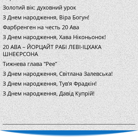
Золотий вік: духовний урок
З Днем народження, Віра Богун!
Фарбренген на честь 20 Ава
З Днем народження, Хава Ніконьонок!
20 АВА – ЙОРЦАЙТ РАБІ ЛЕВІ-ІЦХАКА
ШНЕЄРСОНА
Тижнева глава “Рее”
З Днем народження, Світлана Залевська!
З Днем народження, Тув’я Фрадкін!
З Днем народження, Давід Купрій!