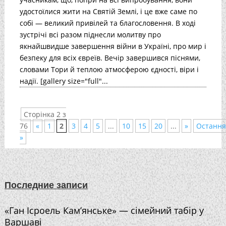
удостоїлися жити на Святій Землі, і це вже саме по
собі — великий привілей та благословення. В ході
зустрічі всі разом піднесли молитву про
якнайшвидше завершення війни в Україні, про мир і
безпеку для всіх євреїв. Вечір завершився піснями,
словами Тори й теплою атмосферою єдності, віри і
надії. [gallery size="full"...
Сторінка 2 з
76
«
1
2
3
4
5
...
10
15
20
...
»
Остання
»
Последние записи
«Ган Ісроель Кам’янське» — сімейний табір у
Варшаві