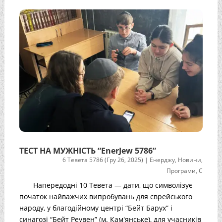
ТЕСТ НА МУЖНІСТЬ “EnerJew 5786”
6 Тевета 5786 (Гру 26, 2025)
|
Енерджу
,
Новини
,
Програми
,
С
Напередодні 10 Тевета — дати, що символізує
початок найважчих випробувань для єврейського
народу, у благодійному центрі “Бейт Барух” і
синагозі “Бейт Реувен” (м. Кам'янське), для учасників