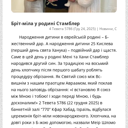
Бріт-міла у родині Стамблер
4 Тевета 5786 (Гру 24, 2025)
|
Новини
,
С
Народження дитини в єврейській родині – Б-
жественний дар. А народження дитини 25 Кислева
(перший день свята Ханука) – подвійний дар і щастя.
Саме в цей день у родині Мені та Хани Стамблер
народився другий син. За традицією на восьмий
день хлопчику після першого шабату роблять
процедуру обрізання. Як Святий союз між Вс-
вишнім з нашим праотцем Авраамом, який поклав
на нього заповідь обрізання: «І встановлю Я союз
між Мною і тобою! І ходи переді Мною, і будь
досконалим!» 2 Тевета 5786 (22 грудня 2025) в
банкетній залі “770” Кфар Хабад, Ізраїль, відбулася
церемонія бріт-міли новонародженого. Хлопчика, на
довгі роки з Б-жою допомогою, назвали Меір Шломо