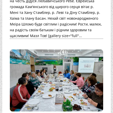
на честь дідуся Любавичського Ребе. Єврейська
громада Кам'янського від щирого серця вітає р.
Мені та Хану Стамблер, р. Леві та Діну Стамблер, р.
Хаіма та Ілану Басан. Нехай світ новонародженого
Меіра Шломо буде світлим і радісним! Рости, малюк,
на радість своїм батькам і рідним здоровим та
щасливим! Мазл Тов! [gallery size="full"...