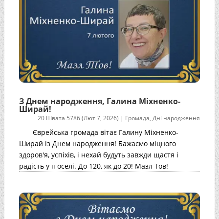
З Днем народження, Галина Міхненко-
Ширай!
20 Швата 5786 (Лют 7, 2026)
|
Громада
,
Дні народження
Єврейська громада вітає Галину Міхненко-
Ширай із Днем народження! Бажаємо міцного
здоров'я, успіхів, і нехай будуть завжди щастя і
радість у її оселі. До 120, як до 20! Мазл Тов!