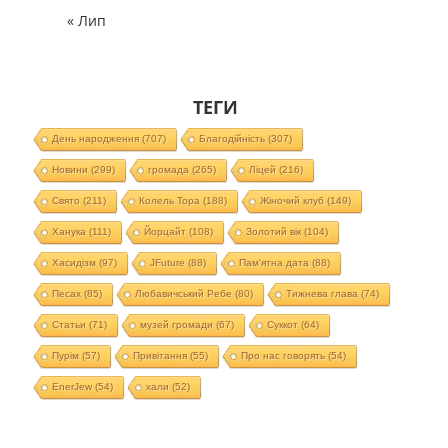
« Лип
ТЕГИ
День народження
(707)
Благодійність
(307)
Новини
(299)
громада
(265)
Ліцей
(216)
Свято
(211)
Колель Тора
(188)
Жіночий клуб
(149)
Ханука
(111)
Йорцайт
(108)
Золотий вік
(104)
Хасидізм
(97)
JFuture
(88)
Пам'ятна дата
(88)
Песах
(85)
Любавичський Ребе
(80)
Тижнева глава
(74)
Статьи
(71)
музей громади
(67)
Суккот
(64)
Пурім
(57)
Привітання
(55)
Про нас говорять
(54)
EnerJew
(54)
хали
(52)