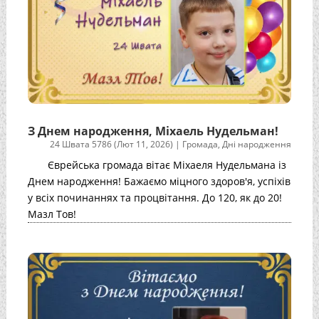
З Днем народження, Міхаель Нудельман!
24 Швата 5786 (Лют 11, 2026)
|
Громада
,
Дні народження
Єврейська громада вітає Міхаеля Нудельмана із
Днем народження! Бажаємо міцного здоров'я, успіхів
у всіх починаннях та процвітання. До 120, як до 20!
Мазл Тов!