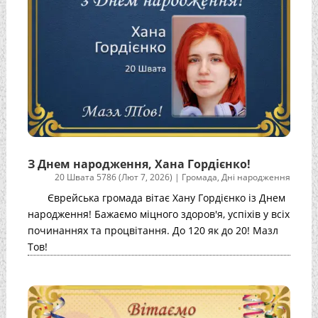
З Днем народження, Хана Гордієнко!
20 Швата 5786 (Лют 7, 2026)
|
Громада
,
Дні народження
Єврейська громада вітає Хану Гордієнко із Днем
народження! Бажаємо міцного здоров'я, успіхів у всіх
починаннях та процвітання. До 120 як до 20! Мазл
Тов!