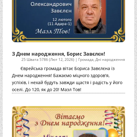
З Днем народження, Борис Завєлєн!
25 Швата 5786 (Лют 12, 2026)
|
Громада
,
Дні народження
Єврейська громада вітає Бориса Завєлєна із
Днем народження! Бажаємо міцного здоров'я,
успіхів, і нехай будуть завжди щастя і радість у його
оселі. До 120, як до 20! Мазл Тов!