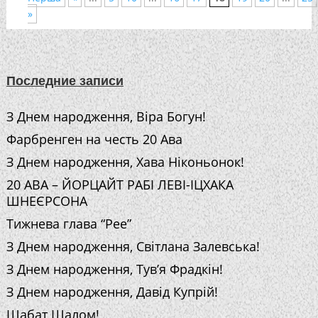
»
Последние записи
З Днем народження, Віра Богун!
Фарбренген на честь 20 Ава
З Днем народження, Хава Ніконьонок!
20 АВА – ЙОРЦАЙТ РАБІ ЛЕВІ-ІЦХАКА
ШНЕЄРСОНА
Тижнева глава “Рее”
З Днем народження, Світлана Залевська!
З Днем народження, Тув’я Фрадкін!
З Днем народження, Давід Купрій!
Шабат Шалом!