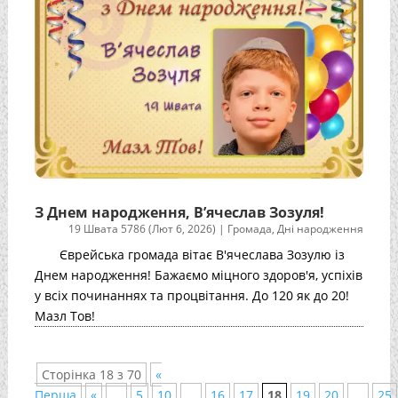
З Днем народження, В’ячеслав Зозуля!
19 Швата 5786 (Лют 6, 2026)
|
Громада
,
Дні народження
Єврейська громада вітає В'ячеслава Зозулю із
Днем народження! Бажаємо міцного здоров'я, успіхів
у всіх починаннях та процвітання. До 120 як до 20!
Мазл Тов!
Сторінка 18 з 70
«
Перша
«
...
5
10
...
16
17
18
19
20
...
25