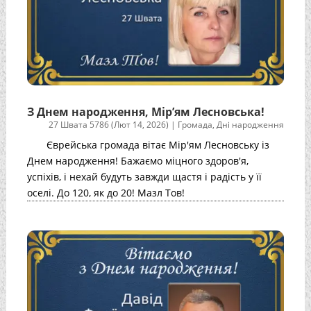
З Днем народження, Мір’ям Лесновська!
27 Швата 5786 (Лют 14, 2026)
|
Громада
,
Дні народження
Єврейська громада вітає Мір'ям Лесновську із
Днем народження! Бажаємо міцного здоров'я,
успіхів, і нехай будуть завжди щастя і радість у її
оселі. До 120, як до 20! Мазл Тов!