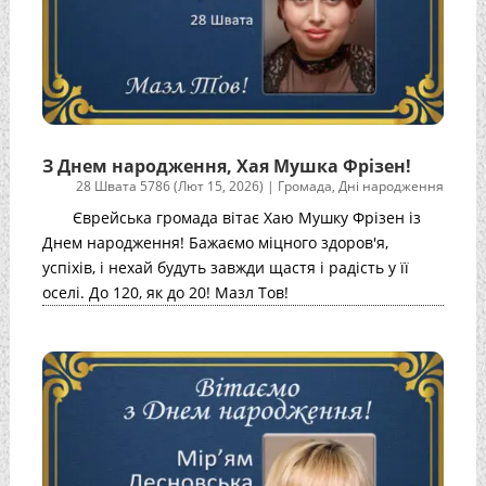
З Днем народження, Хая Мушка Фрізен!
28 Швата 5786 (Лют 15, 2026)
|
Громада
,
Дні народження
Єврейська громада вітає Хаю Мушку Фрізен із
Днем народження! Бажаємо міцного здоров'я,
успіхів, і нехай будуть завжди щастя і радість у її
оселі. До 120, як до 20! Мазл Тов!