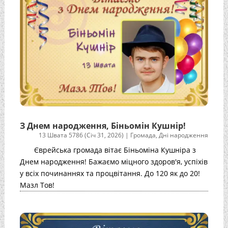
З Днем народження, Біньомін Кушнір!
13 Швата 5786 (Січ 31, 2026)
|
Громада
,
Дні народження
Єврейська громада вітає Біньоміна Кушніра з
Днем народження! Бажаємо міцного здоров'я, успіхів
у всіх починаннях та процвітання. До 120 як до 20!
Мазл Тов!