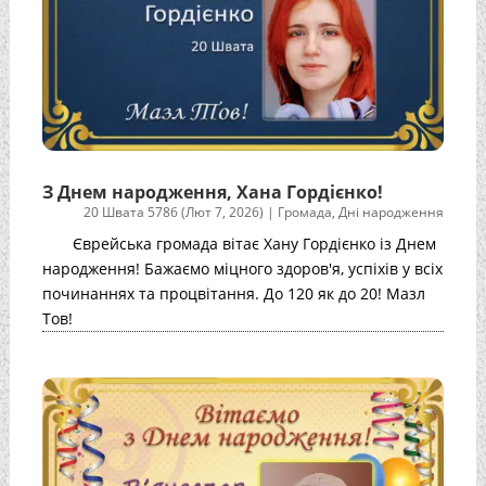
З Днем народження, Хана Гордієнко!
20 Швата 5786 (Лют 7, 2026)
|
Громада
,
Дні народження
Єврейська громада вітає Хану Гордієнко із Днем
народження! Бажаємо міцного здоров'я, успіхів у всіх
починаннях та процвітання. До 120 як до 20! Мазл
Тов!