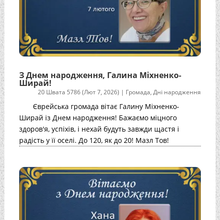
З Днем народження, Галина Міхненко-
Ширай!
20 Швата 5786 (Лют 7, 2026)
|
Громада
,
Дні народження
Єврейська громада вітає Галину Міхненко-
Ширай із Днем народження! Бажаємо міцного
здоров'я, успіхів, і нехай будуть завжди щастя і
радість у її оселі. До 120, як до 20! Мазл Тов!