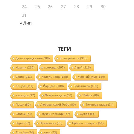
24
25
26
27
28
29
30
31
« Лип
ТЕГИ
День народження
(708)
Благодійність
(308)
Новини
(299)
громада
(267)
Ліцей
(216)
Свято
(211)
Колель Тора
(188)
Жіночий клуб
(149)
Ханука
(111)
Йорцайт
(108)
Золотий вік
(105)
Хасидізм
(97)
Пам'ятна дата
(88)
JFuture
(88)
Песах
(85)
Любавичський Ребе
(80)
Тижнева глава
(74)
Статьи
(71)
музей громади
(67)
Суккот
(64)
Пурім
(57)
Привітання
(55)
Про нас говорять
(54)
EnerJew
(54)
хали
(53)