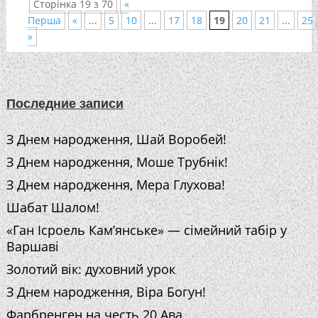
Сторінка 19 з 70
«
Перша
«
...
5
10
...
17
18
19
20
21
...
25
»
Последние записи
З Днем народження, Шай Воробей!
З Днем народження, Моше Трубнік!
З Днем народження, Мера Глухова!
Шабат Шалом!
«Ган Ісроель Кам’янське» — сімейний табір у
Варшаві
Золотий вік: духовний урок
З Днем народження, Віра Богун!
Фарбренген на честь 20 Ава