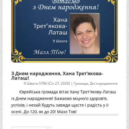
З Днем народження, Хана Трет’якова-
Латаш!
9 Швата 5786 (Січ 27, 2026)
|
Громада
,
Дні народження
Єврейська громада вітає Хану Трет'якову-Латаш
із Днем народження! Бажаємо міцного здоров'я,
успіхів, і нехай будуть завжди щастя і радість у її
оселі. До 120, як до 20! Мазл Тов!