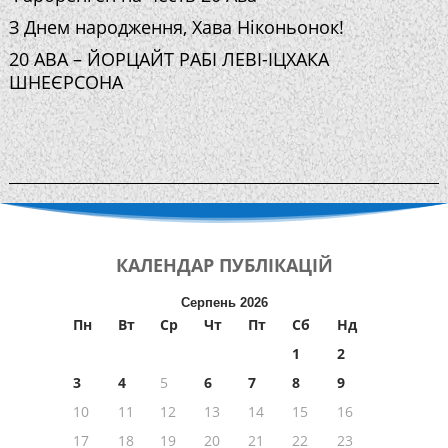
З Днем народження, Хава Ніконьонок!
20 АВА – ЙОРЦАЙТ РАБІ ЛЕВІ-ІЦХАКА
ШНЕЄРСОНА
КАЛЕНДАР
ПУБЛІКАЦІЙ
Серпень 2026
Пн
Вт
Ср
Чт
Пт
Сб
Нд
1
2
3
4
5
6
7
8
9
10
11
12
13
14
15
16
17
18
19
20
21
22
23