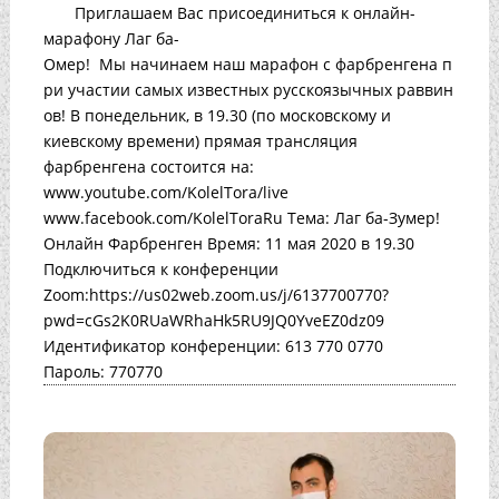
Приглашаем Вас присоединиться к онлайн-
марафону Лаг ба-
Омер! Мы начинаем наш марафон с фарбренгена п
ри участии самых известных русскоязычных раввин
ов! В понедельник, в 19.30 (по московскому и
киевскому времени) прямая трансляция
фарбренгена состоится на:
www.youtube.com/KolelTora/live
www.facebook.com/KolelToraRu Тема: Лаг ба-Зумер!
Онлайн Фарбренген Время: 11 мая 2020 в 19.30
Подключиться к конференции
Zoom:https://us02web.zoom.us/j/6137700770?
pwd=cGs2K0RUaWRhaHk5RU9JQ0YveEZ0dz09
Идентификатор конференции: 613 770 0770
Пароль: 770770