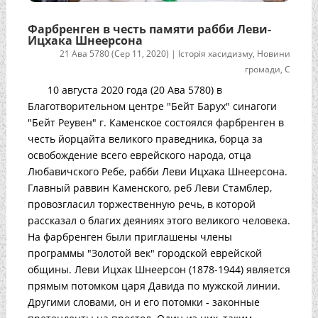
Фарбренген в честь памяти рабби Леви-
Ицхака Шнеерсона
21 Ава 5780 (Сер 11, 2020)
|
Історія хасидизму
,
Новини
громади
,
С
10 августа 2020 года (20 Ава 5780) в
Благотворительном центре "Бейт Барух" синагоги
"Бейт Реувен" г. Каменское состоялся фарбренген в
честь йорцайта великого праведника, борца за
освобождение всего еврейского народа, отца
Любавичского Ребе, рабби Леви Ицхака Шнеерсона.
Главный раввин Каменского, реб Леви Стамблер,
провозгласил торжественную речь, в которой
рассказал о благих деяниях этого великого человека.
На фарбренген были приглашены члены
программы "Золотой век" городской еврейской
общины. Леви Ицхак Шнеерсон (1878-1944) является
прямым потомком царя Давида по мужской линии.
Другими словами, он и его потомки - законные