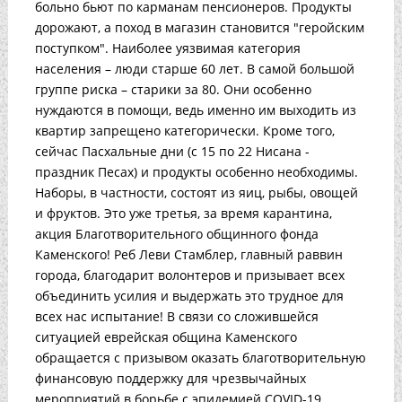
больно бьют по карманам пенсионеров. Продукты
дорожают, а поход в магазин становится "геройским
поступком". Наиболее уязвимая категория
населения – люди старше 60 лет. В самой большой
группе риска – старики за 80. Они особенно
нуждаются в помощи, ведь именно им выходить из
квартир запрещено категорически. Кроме того,
сейчас Пасхальные дни (с 15 по 22 Нисана -
праздник Песах) и продукты особенно необходимы.
Наборы, в частности, состоят из яиц, рыбы, овощей
и фруктов. Это уже третья, за время карантина,
акция Благотворительного общинного фонда
Каменского! Реб Леви Стамблер, главный раввин
города, благодарит волонтеров и призывает всех
объединить усилия и выдержать это трудное для
всех нас испытание! В связи со сложившейся
ситуацией еврейская община Каменского
обращается с призывом оказать благотворительную
финансовую поддержку для чрезвычайных
мероприятий в борьбе с эпидемией COVID-19.