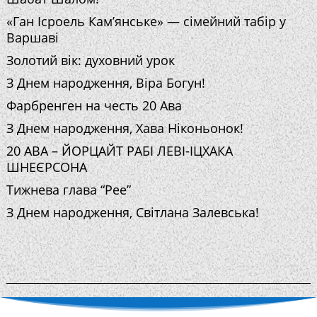
«Ган Ісроель Кам’янське» — сімейний табір у
Варшаві
Золотий вік: духовний урок
З Днем народження, Віра Богун!
Фарбренген на честь 20 Ава
З Днем народження, Хава Ніконьонок!
20 АВА – ЙОРЦАЙТ РАБІ ЛЕВІ-ІЦХАКА
ШНЕЄРСОНА
Тижнева глава “Рее”
З Днем народження, Світлана Залевська!