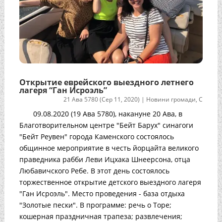
Открытие еврейского выездного летнего
лагеря “Ган Исроэль”
21 Ава 5780 (Сер 11, 2020)
|
Новини громади
,
С
09.08.2020 (19 Ава 5780), накануне 20 Ава, в
Благотворительном центре "Бейт Барух" синагоги
"Бейт Реувен" города Каменского состоялось
общинное мероприятие в честь йорцайта великого
праведника рабби Леви Ицхака Шнеерсона, отца
Любавичского Ребе. В этот день состоялось
торжественное открытие детского выездного лагеря
"Ган Исроэль". Место проведения - база отдыха
"Золотые пески". В программе: речь о Торе;
кошерная праздничная трапеза; развлечения;