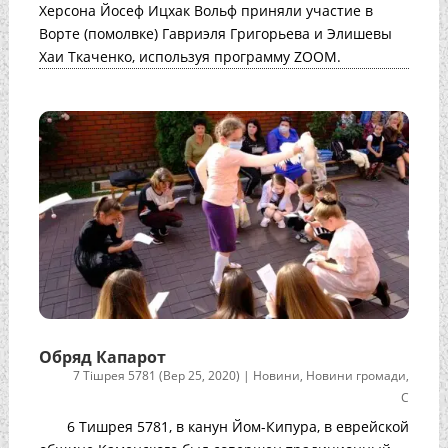
Херсона Йосеф Ицхак Вольф приняли участие в
Ворте (помолвке) Гавриэля Григорьева и Элишевы
Хаи Ткаченко, используя программу ZOOM.
Обряд Капарот
7 Тішрея 5781 (Вер 25, 2020)
|
Новини
,
Новини громади
,
С
6 Тишрея 5781, в канун Йом-Кипура, в еврейской