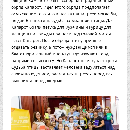
общине Каменского был совершен традиционный
обряд Капарот. Идея этого обряда предполагает
осмысление того, что и нас за наши грехи могла бы,
не дай Б-г, постичь судьба зарезанной птицы. Для
Капарот брали петуха для мужчины и курицу для
женщины и трижды вращали над головой, читая
текст Капарот. После обряда птицу принято
отдавать резчику, а потом нуждающимся или в
благотворительный институт, где изучают Тору,
например в синагогу. Но Капарот не искупает грехи.
Судьба птицы заставляет человека задуматься над
своим поведением, раскаяться в грехах перед Вс-
вышним и перед людьми.