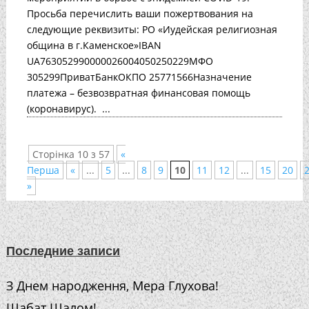
Просьба перечислить ваши пожертвования на
следующие реквизиты: РО «Иудейская религиозная
община в г.Каменское»IBAN
UA763052990000026004050250229МФО
305299ПриватБанкОКПО 25771566Назначение
платежа – безвозвратная финансовая помощь
(коронавирус). ...
Сторінка 10 з 57
«
Перша
«
...
5
...
8
9
10
11
12
...
15
20
»
Последние записи
З Днем народження, Мера Глухова!
Шабат Шалом!