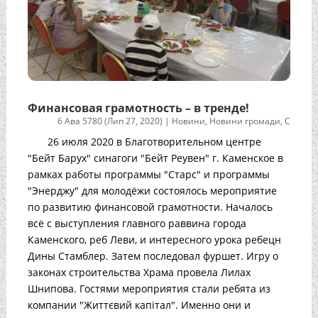
Финансовая грамотность – в тренде!
6 Ава 5780 (Лип 27, 2020)
|
Новини
,
Новини громади
,
С
26 июля 2020 в Благотворительном центре
"Бейт Барух" синагоги "Бейт Реувен" г. Каменское в
рамках работы программы "Старс" и программы
"Энерджу" для молодёжи состоялось мероприятие
по развитию финансовой грамотности. Началось
всё с выступления главного раввина города
Каменского, реб Леви, и интересного урока ребецн
Дины Стамблер. Затем последовал фуршет. Игру о
законах строительства Храма провела Лилах
Шнипова. Гостями мероприятия стали ребята из
компании "Життєвий капітал". Именно они и