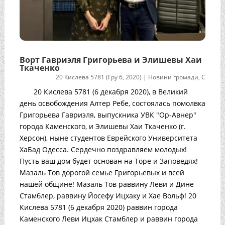
Ворт Гавриэля Григорьева и Элишевы Хаи
Ткаченко
20 Кислева 5781 (Гру 6, 2020)
|
Новини громади
,
С
20 Кислева 5781 (6 декабря 2020), в Великий
день освобождения Алтер Ребе, состоялась помолвка
Григорьева Гавриэля, выпускника УВК "Ор-Авнер"
города Каменского, и Элишевы Хаи Ткаченко (г.
Херсон), ныне студентов Еврейского Университета
ХаБад Одесса. Сердечно поздравляем молодых!
Пусть ваш дом будет основан на Торе и Заповедях!
Мазаль Тов дорогой семье Григорьевых и всей
нашей общине! Мазаль Тов раввину Леви и Дине
Стамблер, раввину Йосефу Ицхаку и Хае Вольф! 20
Кислева 5781 (6 декабря 2020) раввин города
Каменского Леви Ицхак Стамблер и раввин города