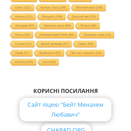
Свято
(211)
Колель Тора
(188)
Жіночий клуб
(149)
Ханука
(111)
Йорцайт
(108)
Золотий вік
(105)
Хасидізм
(97)
Пам'ятна дата
(88)
JFuture
(88)
Песах
(85)
Любавичський Ребе
(80)
Тижнева глава
(74)
Статьи
(71)
музей громади
(67)
Суккот
(64)
Пурім
(57)
Привітання
(55)
Про нас говорять
(54)
EnerJew
(54)
хали
(53)
КОРИСНІ ПОСИЛАННЯ
Сайт ліцею "Бейт Менахем
Любавич"
CHABAD.ORG