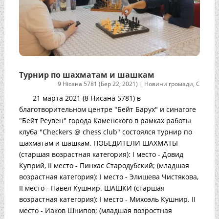
Турнир по шахматам и шашкам
9 Нісана 5781 (Бер 22, 2021)
|
Новини громади
,
С
21 марта 2021 (8 Нисана 5781) в
благотворительном центре "Бейт Барух" и синагоге
"Бейт Реувен" города Каменского в рамках работы
клуба "Checkers @ chess club" состоялся турнир по
шахматам и шашкам. ПОБЕДИТЕЛИ ШАХМАТЫ
(старшая возрастная категория): I место - Довид
Куприй, II место - Пинхас Стародубский; (младшая
возрастная категория): I место - Элишева Чистякова,
II место - Павел Кушнир. ШАШКИ (старшая
возрастная категория): I место - Михоэль Кушнир. II
место - Иаков Шнипов; (младшая возростная