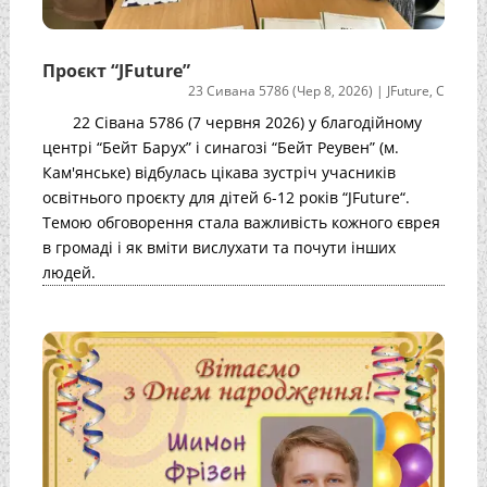
Проєкт “JFuture”
23 Сивана 5786 (Чер 8, 2026)
|
JFuture
,
С
22 Сівана 5786 (7 червня 2026) у благодійному
центрі “Бейт Барух” і синагозі “Бейт Реувен” (м.
Кам'янське) відбулась цікава зустріч учасників
освітнього проєкту для дітей 6-12 років “JFuture“.
Темою обговорення стала важливість кожного єврея
в громаді і як вміти вислухати та почути інших
людей.