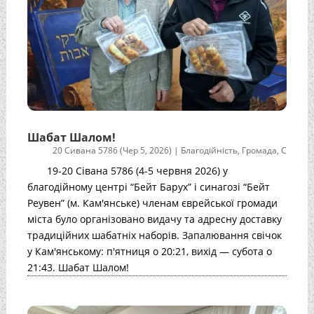
Шабат Шалом!
20 Сивана 5786 (Чер 5, 2026)
|
Благодійність
,
Громада
,
С
19-20 Сівана 5786 (4-5 червня 2026) у
благодійному центрі “Бейт Барух” і синагозі “Бейт
Реувен” (м. Кам'янське) членам єврейської громади
міста було організовано видачу та адресну доставку
традиційних шабатніх наборів. Запалювання свічок
у Кам'янському: п'ятниця о 20:21, вихід — субота о
21:43. Шабат Шалом!