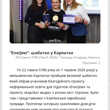
“EnerJew”: шабатон у Карпатах
24 Сивана 5786 (Чер 9, 2026)
|
Громада
,
Енерджу
,
Новини
,
Програми
,
С
19–22 сівана 5786 року (4–7 червня 2026 року) у
мальовничих Карпатах пройшов великий шабатон,
який зібрав учасників благодійного проєкту
неформальної освіти для підлітків «EnerJew» та
проєкту «Бар/Бат міцва» з різних міст України. Були
там і представники з Кам'янської єврейської
громади. Протягом чотирьох захопливих днів діти
отримували нові знання про культуру й традиції