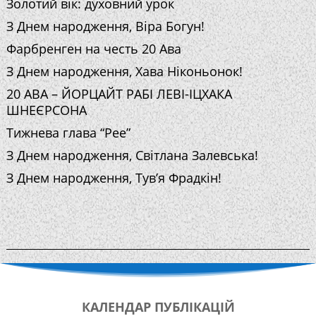
Золотий вік: духовний урок
З Днем народження, Віра Богун!
Фарбренген на честь 20 Ава
З Днем народження, Хава Ніконьонок!
20 АВА – ЙОРЦАЙТ РАБІ ЛЕВІ-ІЦХАКА
ШНЕЄРСОНА
Тижнева глава “Рее”
З Днем народження, Світлана Залевська!
З Днем народження, Тув’я Фрадкін!
КАЛЕНДАР
ПУБЛІКАЦІЙ