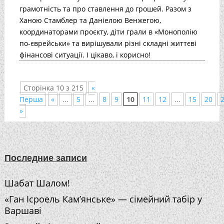
грамотність та про ставлення до грошей. Разом з
Ханою Стамблер та Даніелою Венжегою,
координаторами проєкту, діти грали в «Монополію
по-єврейськи» та вирішували різні складні життєві
фінансові ситуації. І цікаво, і корисно!
Сторінка 10 з 215
«
Перша
«
...
5
...
8
9
10
11
12
...
15
20
»
Последние записи
Шабат Шалом!
«Ган Ісроель Кам’янське» — сімейний табір у
Варшаві