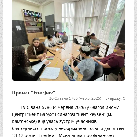
Проєкт “EnerJew”
20 Сивана 5786 (Чер 5, 2026)
|
Енерджу
,
С
19 Сівана 5786 (4 червня 2026) у благодійному
центрі “Бейт Барух” і синагозі “Бейт Реувен” (м.
Кам'янське) відбулась зустріч учасників
благодійного проєкту неформальної освіти для дітей
13-17 років “EnerJew“. Мова йшла про фінансову