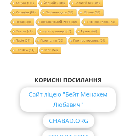
Ханука
(111)
Йорцайт
(108)
Золотий вік
(105)
Хасидізм
(97)
Пам'ятна дата
(88)
JFuture
(88)
Песах
(85)
Любавичський Ребе
(80)
Тижнева глава
(74)
Статьи
(71)
музей громади
(67)
Суккот
(64)
Пурім
(57)
Привітання
(55)
Про нас говорять
(54)
EnerJew
(54)
хали
(53)
КОРИСНІ ПОСИЛАННЯ
Сайт ліцею "Бейт Менахем
Любавич"
CHABAD.ORG