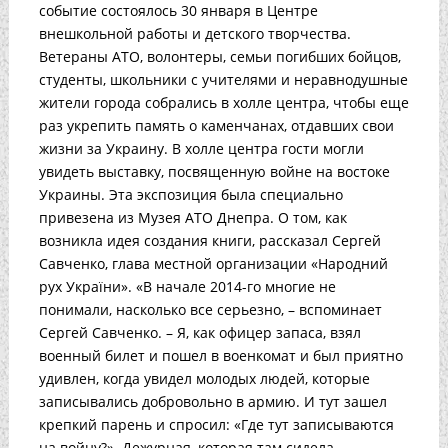
событие состоялось 30 января в Центре
внешкольной работы и детского творчества.
Ветераны АТО, волонтеры, семьи погибших бойцов,
студенты, школьники с учителями и неравнодушные
жители города собрались в холле центра, чтобы еще
раз укрепить память о каменчанах, отдавших свои
жизни за Украину. В холле центра гости могли
увидеть выставку, посвященную войне на востоке
Украины. Эта экспозиция была специально
привезена из Музея АТО Днепра. О том, как
возникла идея создания книги, рассказал Сергей
Савченко, глава местной организации «Народний
рух України». «В начале 2014-го многие не
понимали, насколько все серьезно, – вспоминает
Сергей Савченко. – Я, как офицер запаса, взял
военный билет и пошел в военкомат и был приятно
удивлен, когда увидел молодых людей, которые
записывались добровольно в армию. И тут зашел
крепкий парень и спросил: «Где тут записываются
на войну?». Дежурная, которая там сидела,