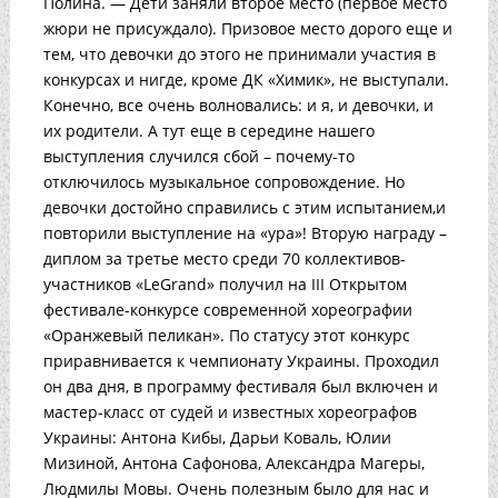
Полина. — Дети заняли второе место (первое место
жюри не присуждало). Призовое место дорого еще и
тем, что девочки до этого не принимали участия в
конкурсах и нигде, кроме ДК «Химик», не выступали.
Конечно, все очень волновались: и я, и девочки, и
их родители. А тут еще в середине нашего
выступления случился сбой – почему-то
отключилось музыкальное сопровождение. Но
девочки достойно справились с этим испытанием,и
повторили выступление на «ура»! Вторую награду –
диплом за третье место среди 70 коллективов-
участников «LeGrand» получил на III Открытом
фестивале-конкурсе современной хореографии
«Оранжевый пеликан». По статусу этот конкурс
приравнивается к чемпионату Украины. Проходил
он два дня, в программу фестиваля был включен и
мастер-класс от судей и известных хореографов
Украины: Антона Кибы, Дарьи Коваль, Юлии
Мизиной, Антона Сафонова, Александра Магеры,
Людмилы Мовы. Очень полезным было для нас и