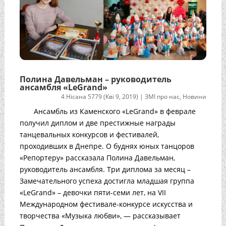
Полина Давельман – руководитель
ансамбля «LeGrand»
4 Нісана 5779 (Кві 9, 2019)
|
ЗМІ про нас
,
Новини
Ансамбль из Каменского «LeGrand» в феврале
получил диплом и две престижные награды
танцевальных конкурсов и фестивалей,
проходивших в Днепре. О буднях юных танцоров
«Репортеру» рассказала Полина Давельман,
руководитель ансамбля. Три диплома за месяц –
Замечательного успеха достигла младшая группа
«LeGrand» – девочки пяти-семи лет, на VII
Международном фестивале-конкурсе искусства и
творчества «Музыка любви», — рассказывает