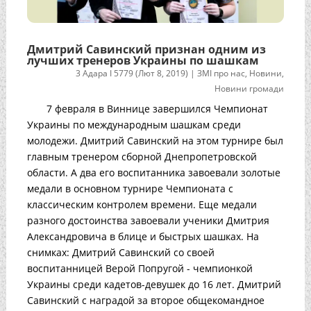
Дмитрий Савинский признан одним из
лучших тренеров Украины по шашкам
3 Адара I 5779 (Лют 8, 2019)
|
ЗМІ про нас
,
Новини
,
Новини громади
7 февраля в Виннице завершился Чемпионат
Украины по международным шашкам среди
молодежи. Дмитрий Савинский на этом турнире был
главным тренером сборной Днепропетровской
области. А два его воспитанника завоевали золотые
медали в основном турнире Чемпионата с
классическим контролем времени. Еще медали
разного достоинства завоевали ученики Дмитрия
Александровича в блице и быстрых шашках. На
снимках: Дмитрий Савинский со своей
воспитанницей Верой Попругой - чемпионкой
Украины среди кадетов-девушек до 16 лет. Дмитрий
Савинский с наградой за второе общекомандное