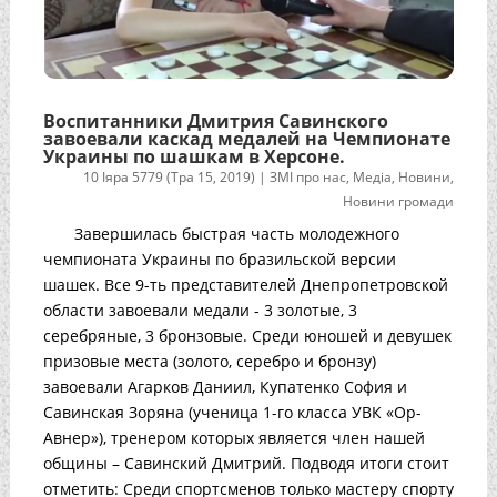
Воспитанники Дмитрия Савинского
завоевали каскад медалей на Чемпионате
Украины по шашкам в Херсоне.
10 Іяра 5779 (Тра 15, 2019)
|
ЗМІ про нас
,
Медіа
,
Новини
,
Новини громади
Завершилась быстрая часть молодежного
чемпионата Украины по бразильской версии
шашек. Все 9-ть представителей Днепропетровской
области завоевали медали - 3 золотые, 3
серебряные, 3 бронзовые. Среди юношей и девушек
призовые места (золото, серебро и бронзу)
завоевали Агарков Даниил, Купатенко София и
Савинская Зоряна (ученица 1-го класса УВК «Ор-
Авнер»), тренером которых является член нашей
общины – Савинский Дмитрий. Подводя итоги стоит
отметить: Среди спортсменов только мастеру спорту