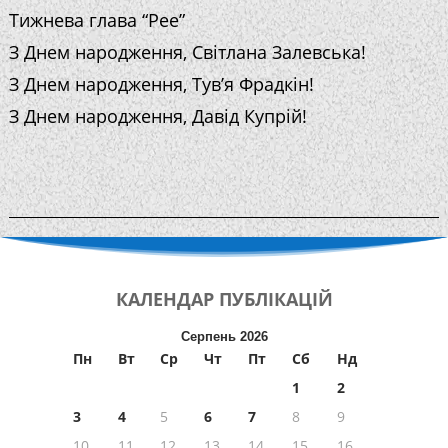
Тижнева глава “Рее”
З Днем народження, Світлана Залевська!
З Днем народження, Тув’я Фрадкін!
З Днем народження, Давід Купрій!
КАЛЕНДАР
ПУБЛІКАЦІЙ
Серпень 2026
Пн
Вт
Ср
Чт
Пт
Сб
Нд
1
2
3
4
5
6
7
8
9
10
11
12
13
14
15
16