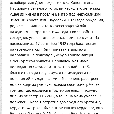
освободителя Днепродзержинска Константина
Наумовича Зеленого, который несколько лет назад
ушел из жизни в поселке Бейтар под Иерусалимом.
Зеленый Константин Наумович, 1924 года рождения,
родился в г.Хащевата, Кировоградской обл.
находился на фронте с 1942 года. После войны
сотрудник уголовного розыска, юристконсульт. Из
воспоминий… 17 сентября 1942 года Баксайским
райвоенкоматом я был призван в армию и
направлен на полковую учебу в Тоцкие лагеря
Оренбургской области. Прощаясь, моя мама
неожиданно сказала: «Сынок, прощай! Я тебя
больше никогда не увижу!» Я по молодости не
поверил ей и уходя в армию был очень расстроен,
но она видимо уже чувствовала свой конец. Через
три месяца, находясь в Тоцких лагерях, я получил
письмо от сестры Риммы, что наша мама умерла. В
полковой школе я встретил двоюродного брата Абу
Бурда 1924 г.р. (он был сыном Ицыка Бурда родного
брата моей мамы. У Абы был еще брат Иосиф, а у