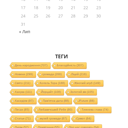
17
18
19
20
21
22
23
24
25
26
27
28
29
30
31
« Лип
ТЕГИ
День народження
(707)
Благодійність
(307)
Новини
(299)
громада
(266)
Ліцей
(216)
Свято
(211)
Колель Тора
(188)
Жіночий клуб
(149)
Ханука
(111)
Йорцайт
(108)
Золотий вік
(105)
Хасидізм
(97)
Пам'ятна дата
(88)
JFuture
(88)
Песах
(85)
Любавичський Ребе
(80)
Тижнева глава
(74)
Статьи
(71)
музей громади
(67)
Суккот
(64)
Пурім
(57)
Привітання
(55)
Про нас говорять
(54)