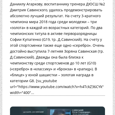
Даниилу Агаркову, воспитаннику тренера ДЮСШ №2
Дмитрия Савинского, удалось продемонстрировать
абсолютно лучший результат. На счету 3-кратного
чемпиона мира 2018 года среди молодежи – три
«золота» в каждой из возрастных категорий. По два
чемпионских титула в активе перворазрядницы
Софии Купатенко (G19, тр. Д.Савинский). На счету у
этой спортсменки также еще одно «серебро». Очень
достойно выступила 7-летняя Зоряна Савинская (тр.
Д.Савинский). Дважды она была близка к
чемпионству среди спортсменов до 10 лет (G10)
(«серебро» в «классику» и «бронза» в «рапид»). В
«блице» у юной шашистки – золотая награда в
категории G8. [su_youtube
url="https://www.youtube.com/watch?v=h4TckZ36CYk"
width="400"...