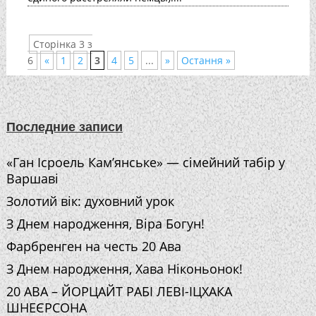
Сторінка 3 з
6
«
1
2
3
4
5
...
»
Остання »
Последние записи
«Ган Ісроель Кам’янське» — сімейний табір у
Варшаві
Золотий вік: духовний урок
З Днем народження, Віра Богун!
Фарбренген на честь 20 Ава
З Днем народження, Хава Ніконьонок!
20 АВА – ЙОРЦАЙТ РАБІ ЛЕВІ-ІЦХАКА
ШНЕЄРСОНА