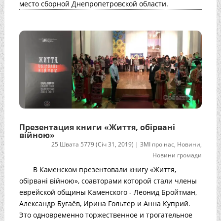
место сборной Днепропетровской области.
Презентация книги «Життя, обірвані
війною»
25 Швата 5779 (Січ 31, 2019)
|
ЗМІ про нас
,
Новини
,
Новини громади
В Каменском презентовали книгу «Життя,
обірвані війною», соавторами которой стали члены
еврейской общины Каменского - Леонид Бройтман,
Александр Бугаёв, Ирина Гольтер и Анна Куприй.
Это одновременно торжественное и трогательное