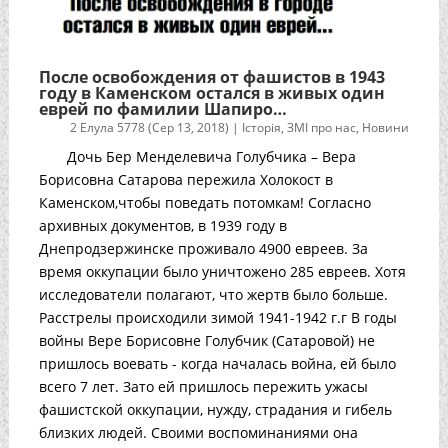
После освобождения от фашистов в 1943
году в Каменском остался в живых один
еврей по фамилии Шапиро…
2 Елула 5778 (Сер 13, 2018)
|
Історія
,
ЗМІ про нас
,
Новини
Дочь Бер Менделевича Голубчика – Вера
Борисовна Сатарова пережила Холокост в
Каменском,чтобы поведать потомкам! Согласно
архивных документов, в 1939 году в
Днепродзержинске проживало 4900 евреев. За
время оккупации было уничтожено 285 евреев. Хотя
исследователи полагают, что жертв было больше.
Расстрелы происходили зимой 1941-1942 г.г В годы
войны Вере Борисовне Голубчик (Сатаровой) не
пришлось воевать - когда началась война, ей было
всего 7 лет. Зато ей пришлось пережить ужасы
фашистской оккупации, нужду, страдания и гибель
близких людей. Своими воспоминаниями она