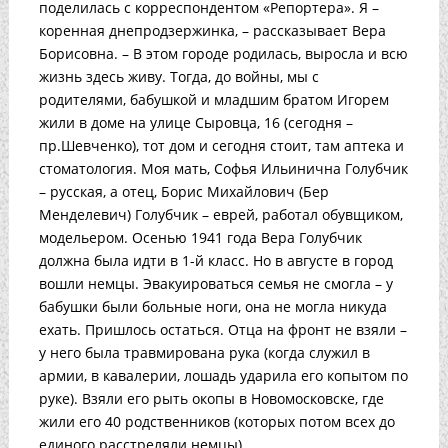
поделилась с корреспондентом «Репортера». Я –
коренная днепродзержинка, – рассказывает Вера
Борисовна. – В этом городе родилась, выросла и всю
жизнь здесь живу. Тогда, до войны, мы с
родителями, бабушкой и младшим братом Игорем
жили в доме на улице Сыровца, 16 (сегодня –
пр.Шевченко), тот дом и сегодня стоит, там аптека и
стоматология. Моя мать, Софья Ильинична Голубчик
– русская, а отец, Борис Михайлович (Бер
Менделевич) Голубчик – еврей, работал обувщиком,
модельером. Осенью 1941 года Вера Голубчик
должна была идти в 1-й класс. Но в августе в город
вошли немцы. Эвакуироваться семья не смогла – у
бабушки были больные ноги, она не могла никуда
ехать. Пришлось остаться. Отца на фронт не взяли –
у него была травмирована рука (когда служил в
армии, в кавалерии, лошадь ударила его копытом по
руке). Взяли его рыть окопы в Новомосковске, где
жили его 40 родственников (которых потом всех до
единого расстреляли немцы)....