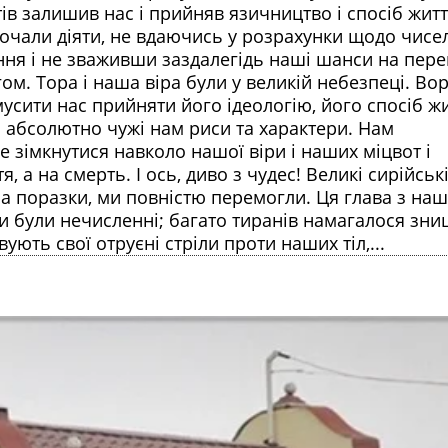
тів залишив нас і прийняв язичництво і спосіб жит
почали діяти, не вдаючись у розрахунки щодо чисе
ння і не зваживши заздалегідь наші шанси на пере
м. Тора і наша віра були у великій небезпеці. Во
мусити нас прийняти його ідеологію, його спосіб жи
і абсолютно чужі нам риси та характери. Нам
е зімкнутися навколо нашої віри і наших міцвот і
 а на смерть. І ось, диво з чудес! Великі сирійські
ла поразки, ми повністю перемогли. Ця глава з наш
жди були нечисленні; багато тиранів намагалося зн
вують свої отруєні стріли проти наших тіл,...