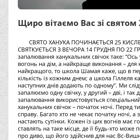
Щиро вітаємо Вас зі святом 
СВЯТО ХАНУКА ПОЧИНАЄТЬСЯ 25 КИСЛЕВА
СВЯТКУЄТЬСЯ З ВЕЧОРА 14 ГРУДНЯ ПО 22 
запалювання ханукальних свічок таке: “Ось 
вогонь на дім, а найкраще виконання – для 
найкращого, то школа Шамая каже, що в пе
кількість із кожним днем; а школа Гіллеля 
наступних днів додають по одному”. Ми слід
запалюємо одну свічку, у другий – дві, і так 
запалювання використовується спеціальний 
ханукальних свічок – початок ночі. Перед ти
справу. Багато хто не чекає початку ночі, а
настають сутінки. Кожен із цих вогнів має 
ставлять на таке місце, де її будь-хто може
про диво, що його здійснив для нас Вс-Вишні