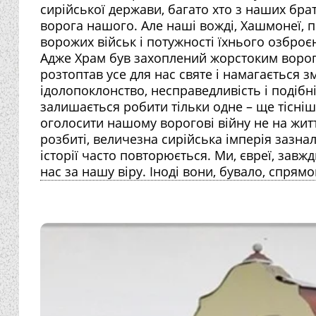
сирійської держави, багато хто з наших бра
ворога нашого. Але наші вожді, Хашмонеї, 
ворожих військ і потужності їхнього озброє
Адже Храм був захоплений жорстоким ворого
розтоптав усе для нас святе і намагається з
ідолопоклонство, несправедливість і подібн
залишається робити тільки одне – ще тісніш
оголосити нашому ворогові війну не на життя,
розбиті, величезна сирійська імперія зазна
історії часто повторюється. Ми, євреї, зав
нас за нашу віру. Іноді вони, бувало, спрямо