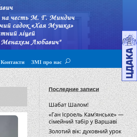
Контакти
ЗМІ про нас
Последние записи
Шабат Шалом!
«Ган Ісроель Кам’янське» —
сімейний табір у Варшаві
Золотий вік: духовний урок