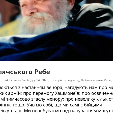
ичського Ребе
24 Кислева 5786 (Гру 14, 2025)
|
Історія хасидизму
,
Любавичський Ребе
,
алюються з настанням вечора, нагадують нам про м
ких армій; про перемогу Хашмонеїв; про освяченн
і тимчасово згаслу менору; про невелику кількість
іння, тощо. Уявімо собі, що ми самі є бійцями
в у ті дні. Ми перебуваємо під пануванням могутн