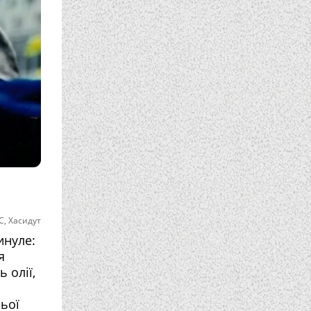
С
,
Хасидут
инуле:
я
 олії,
ьої