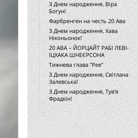
З Днем народження, Віра
Богун!
Фарбренген на честь 20 Ава
З Днем народження, Хава
Ніконьонок!
20 АВА – ЙОРЦАЙТ РАБІ ЛЕВІ-
ІЦХАКА ШНЕЄРСОНА
Тижнева глава “Рее”
З Днем народження, Світлана
Залевська!
З Днем народження, Тув’я
Фрадкін!