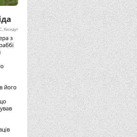
іда
С
,
Хасидут
ера з
раббі
й
го
й
в його
 що
нував
вців