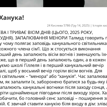
Ханука!
24 Кислева 5786 (Гру 14, 2025)
|
Історія х
 І ТРИВАЄ ВІСІМ ДНІВ (ЦЬОГО, 2025 РОКУ,
ГРУДНЯ). ЗАПАЛЮВАННЯ МЕНОРИ Талмуд говорить 
у чому полягає заповідь ханукального світильника
кожного члена сім’ї. Що ж стосується виконання
рший день запалюють вісім вогнів і зменшують їх
каже, що в перший день запалюють один, а в кожен 
уємо школі Гіллеля і в перший ханукальний вечір
далі, щоб у восьмий вечір горіли вісім вогнів. Для
світильник – “менора” або “ханукія”. Час запалюв
м, як запалити їх, заборонено братися за будь-яку
 запалюють ханукальні вогники після заходу сонця,
горіти щонайменше півгодини після виходу зірок. Х
 побачити, бо головний сенс заповіді – поширення 
й. Є звичай ставити ханукію біля входу в дім: зліва