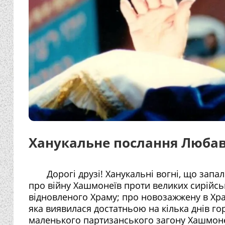
Ханукальне послання Любав
Дорогі друзі! Ханукальні вогні, що зап
про війну Хашмонеїв проти великих сирійсь
відновленого Храму; про новозажжену в Храм
яка виявилася достатньою на кілька днів гор
маленького партизанського загону Хашмонеї