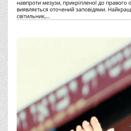
навпроти мезузи, прикріпленої до правого од
виявляється оточений заповідями. Найкращи
світильник,...