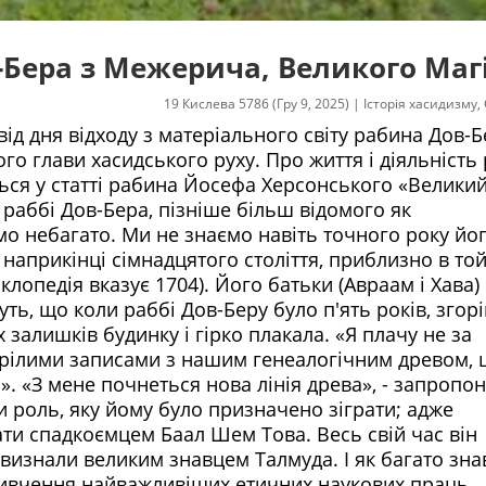
в-Бера з Межерича, Великого Маг
19 Кислева 5786 (Гру 9, 2025)
|
Історія хасидизму
,
ід дня відходу з матеріального світу рабина Дов-Б
о глави хасидського руху. Про життя і діяльність 
ься у статті рабина Йосефа Херсонського «Велики
 раббі Дов-Бера, пізніше більш відомого як
мо небагато. Ми не знаємо навіть точного року йо
 наприкінці сімнадцятого століття, приблизно в то
лопедія вказує 1704). Його батьки (Авраам і Хава)
ть, що коли раббі Дов-Беру було п'ять років, згорі
залишків будинку і гірко плакала. «Я плачу не за
згорілими записами з нашим генеалогічним древом,
. «З мене почнеться нова лінія древа», - запропо
 роль, яку йому було призначено зіграти; адже
ти спадкоємцем Баал Шем Това. Весь свій час він
визнали великим знавцем Талмуда. І як багато зна
 вивчення найважливіших етичних наукових праць