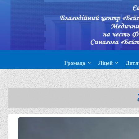
Громада
Ліцей
Дитя