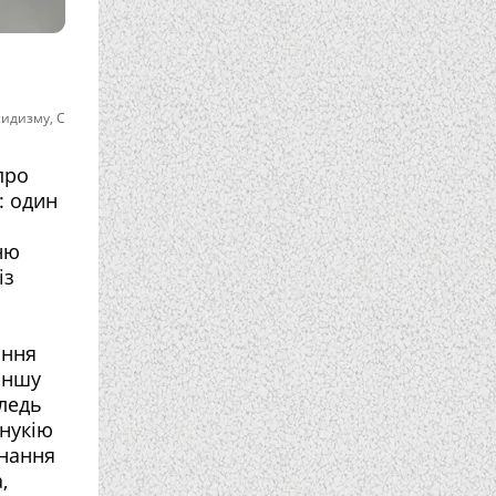
асидизму
,
С
про
: один
ню
із
ання
 іншу
 ледь
анукію
знання
,