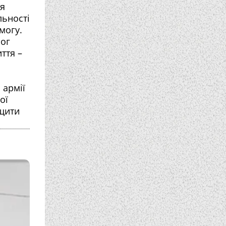
тя
льності
могу.
рог
ття –
 армії
ої
ищити