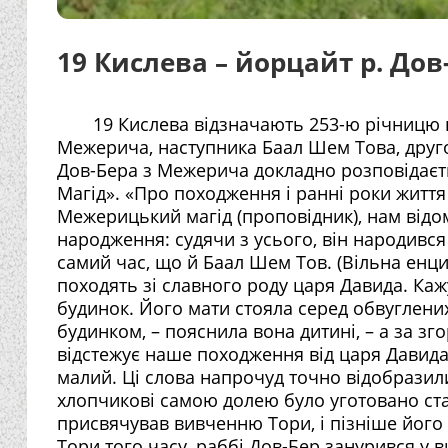
19 Кислева – йорцайт р. До
19 Кислева відзначають 253-ю річницю в
Межерича, наступника Баал Шем Това, другог
Дов-Бера з Межерича докладно розповідаєт
Магід». «Про походження і ранні роки життя
Межерицький магід (проповідник), нам відо
народження: судячи з усього, він народився
самий час, що й Баал Шем Тов. (Вільна енцик
походять зі славного роду царя Давида. Кажу
будинок. Його мати стояла серед обвуглених 
будинком, – пояснила вона дитині, – а за 
відстежує наше походження від царя Давида»
малий. Ці слова напрочуд точно відобразили
хлопчикові самою долею було уготовано ста
присвячував вивченню Тори, і пізніше його 
Тори того часу, раббі Дов-Бер занурився у