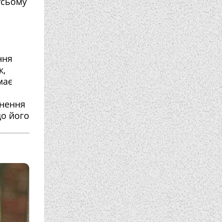
усьому
ння
к,
має
хнення
що його