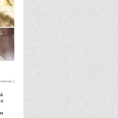
асидизму
,
С
А
ні
ем