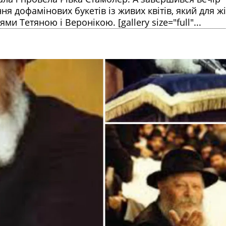
 дофамінових букетів із живих квітів, який для ж
и Тетяною і Веронікою. [gallery size="full"...