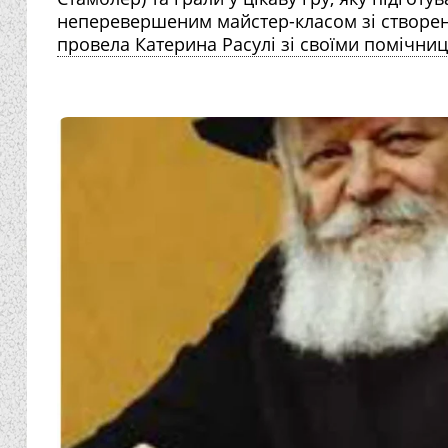
неперевершеним майстер-класом зі створення
провела Катерина Расулі зі своїми помічницям