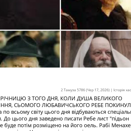
2 Тамуза 5786 (Чер 17, 2026)
|
Історія х
-у РІЧНИЦЮ З ТОГО ДНЯ, КОЛИ ДУША ВЕЛИКОГО
ІННЯ, СЬОМОГО ЛЮБАВИЧСЬКОГО РЕБЕ ПОКИНУЛ
 по всьому світу цього дня відбуваються спеціаль
и. До цього дня заведено писати Ребе лист "підьон
е буде потім розміщено на його оель. Рабі Менах