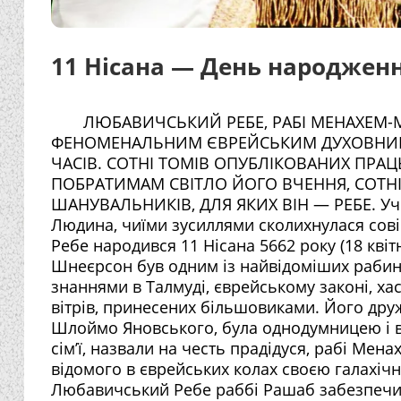
11 Нісана — День народжен
ЛЮБАВИЧСЬКИЙ РЕБЕ, РАБІ МЕНАХЕМ
ФЕНОМЕНАЛЬНИМ ЄВРЕЙСЬКИМ ДУХОВНИМ Л
ЧАСІВ. СОТНІ ТОМІВ ОПУБЛІКОВАНИХ ПРАЦ
ПОБРАТИМАМ СВІТЛО ЙОГО ВЧЕННЯ, СОТНІ
ШАНУВАЛЬНИКІВ, ДЛЯ ЯКИХ ВІН — РЕБЕ. Учите
Людина, чиїми зусиллями сколихнулася сові
Ребе народився 11 Нісана 5662 року (18 квітн
Шнеєрсон був одним із найвідоміших рабині
знаннями в Талмуді, єврейському законі, х
вітрів, принесених більшовиками. Його дру
Шлоймо Яновського, була однодумницею і ві
сім’ї, назвали на честь прадідуся, рабі Ме
відомого в єврейських колах своєю галахіч
Любавичський Ребе раббі Рашаб забезпечив 