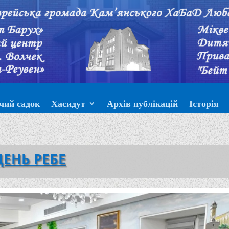
чий садок
Хасидут
Архів публікацій
Історія
ДЕНЬ РЕБЕ