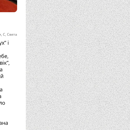
и
,
С
,
Свята
х” і
ебе,
ік”,
а
ий
а
а
ло
Хана