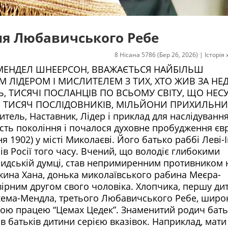
ня Любавичського Ребе
8 Нісана 5786 (Бер 26, 2026)
|
Історія
-МЕНДЕЛ ШНЕЕРСОН, ВВАЖАЄТЬСЯ НАЙБІЛЬШ
ІДЕРОМ І МИСЛИТЕЛЕМ З ТИХ, ХТО ЖИВ ЗА НЕД
Ь, ТИСЯЧІ ПОСЛАНЦІВ ПО ВСЬОМУ СВІТУ, ЩО НЕС
 ТИСЯЧ ПОСЛІДОВНИКІВ, МІЛЬЙОНИ ПРИХИЛЬНИК
ль, Наставник, Лідер і приклад для наслідування
сть покоління і почалося духовне пробудження євр
я 1902) у місті Миколаєві. Його батько раббі Леві-
в Росії того часу. Вчений, що володіє глибокими
асидській думці, став непримиренним противником 
жина Хана, донька миколаївського рабина Меєра-
рним другом свого чоловіка. Хлопчика, першу ди
нахема-Мендла, третього Любавичського Ребе, широ
ною працею “Цемах Цедек”. Знаменитий родич бать
батьків дитини серією вказівок. Наприклад, мати