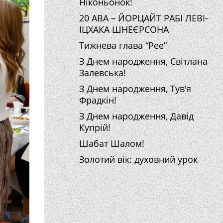
Ніконьонок!
20 АВА – ЙОРЦАЙТ РАБІ ЛЕВІ-
ІЦХАКА ШНЕЄРСОНА
Тижнева глава “Рее”
З Днем народження, Світлана
Залевська!
З Днем народження, Тув’я
Фрадкін!
З Днем народження, Давід
Купрій!
Шабат Шалом!
Золотий вік: духовний урок