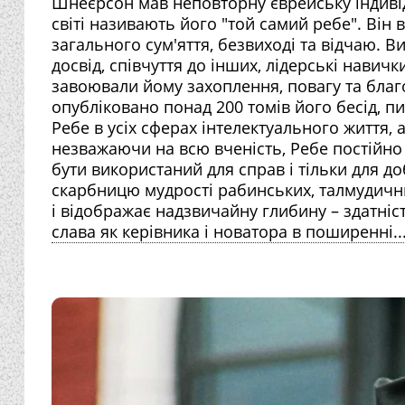
Шнеєрсон мав неповторну єврейську індивід
світі називають його "той самий ребе". Він 
загального сум'яття, безвиході та відчаю. В
досвід, співчуття до інших, лідерські навич
завоювали йому захоплення, повагу та благо
опубліковано понад 200 томів його бесід, пи
Ребе в усіх сферах інтелектуального життя,
незважаючи на всю вченість, Ребе постійно 
бути використаний для справ і тільки для д
скарбницю мудрості рабинських, талмудични
і відображає надзвичайну глибину – здатніс
слава як керівника і новатора в поширенні..