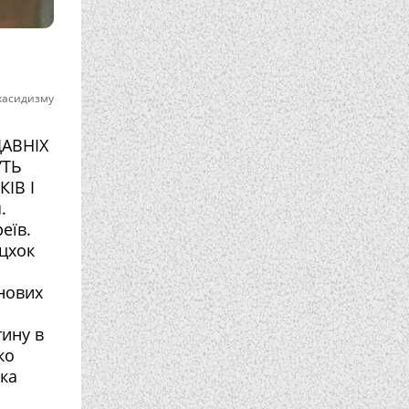
 хасидизму
АВНІХ
УТЬ
ІВ І
.
еїв.
Іцхок
нових
тину в
ко
ка