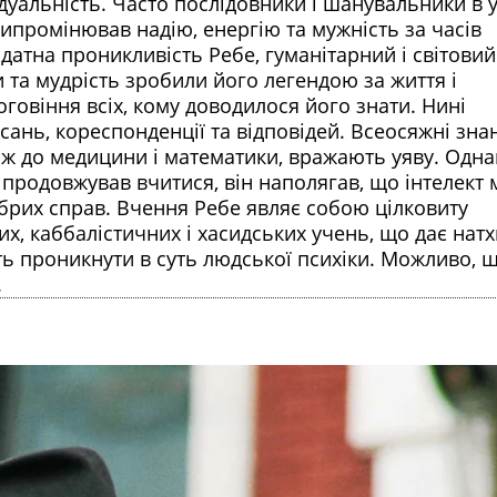
уальність. Часто послідовники і шанувальники в 
випромінював надію, енергію та мужність за часів
идатна проникливість Ребе, гуманітарний і світовий
ки та мудрість зробили його легендою за життя і
говіння всіх, кому доводилося його знати. Нині
сань, кореспонденції та відповідей. Всеосяжні зна
 аж до медицини і математики, вражають уяву. Одна
продовжував вчитися, він наполягав, що інтелект 
обрих справ. Вчення Ребе являє собою цілковиту
х, каббалістичних і хасидських учень, що дає нат
ть проникнути в суть людської психіки. Можливо, 
.