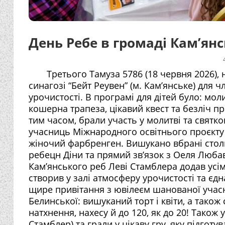
День Ребе в громаді Кам’ян
Третього Тамуза 5786 (18 червня 2026), н
синагозі “Бейт Реувен” (м. Кам’янське) для 
урочистості. В програмі для дітей було: мол
кошерна трапеза, цікавий квест та безліч п
тим часом, брали участь у молитві та святко
учасниць Міжнародного освітнього проєкту 
жіночий фарбренген. Вишукано вбрані столи,
ребецн Діни та прямий зв’язок з Оеля Люба
Кам’янського реб Леві Стамблера додав усім
створив у залі атмосферу урочистості та є
щире привітання з ювілеєм шанованої учасн
Белинської: вишуканий торт і квіти, а також
натхнення, нахесу й до 120, як до 20! Також 
Стамблер) та грали у цікаву гру, яку підгот