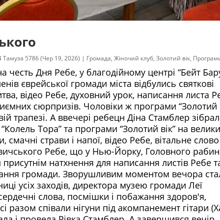
ського
4 Тамуза 5786 (Чер 19, 2026)
|
Громада
,
Жіночий клуб
,
Золотий вік
,
Програм
а честь Дня Ребе, у благодійному центрі “Бейт Бару
членів єврейської громади міста відбулись святкові
итва, відео Ребе, духовний урок, написання листа Р
риємних сюрпризів. Чоловіки ж програми “Золотий в
вій трапезі. А ввечері ребецн Діна Стамблер зібрал
“Колель Тора” та програми “Золотий вік” на велик
 смачні страви і напої, відео Ребе, вітальне слово
вичського Ребе, що у Нью-Йорку, Головного рабин
 присутнім натхнення для написання листів Ребе т
днання громади. Зворушливим моментом вечора ста
иці усіх заходів, директора музею громади Леї
 сердечні слова, посмішки і побажання здоров'я,
усі разом співали нігуни під акомпанемент гітари (
увала і провела Рівка Стамблер. А завершився вечір