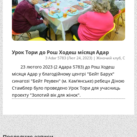
Урок Тори до Рош Ходеш місяця Адар
3 Adar 5783 (Лют 24, 2023)
|
Жіночий клуб
,
С
23 лютого 2023 (2 Адара 5783) до Рош Ходеш
місяця Адар у благодійному центрі "Бейт Барух"
синагозі "Бейт Реувен" (м. Кам'янське) ребецн Діною
Стамблер було проведено Урок Тори для учасниць
проекту "Золотий вік для жінок".
Последние записи