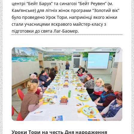
центрі “Бейт Барух” та синагозі “Бейт Реувен” (м.
Кам'янське) для літніх жінок програми “Золотий вік”
було проведено Урок Тори, наприкінці якого жінки
стали учасницями яскравого майстер-класу з
підготовки до свята Лаг-Баомер.
Уроки Тори на честь Дня народження