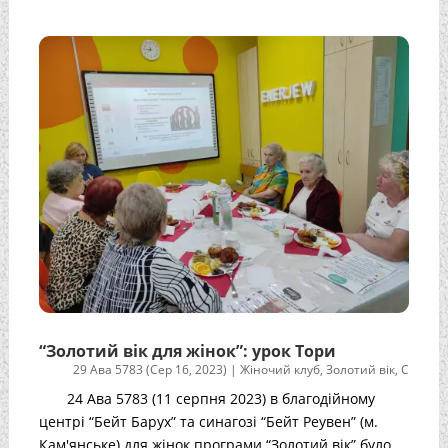
“Золотий вік для жінок”: урок Тори
29 Ава 5783 (Сер 16, 2023)
|
Жіночий клуб
,
Золотий вік
,
С
24 Ава 5783 (11 серпня 2023) в благодійному
центрі “Бейт Барух” та синагозі “Бейт Реувен” (м.
Кам'янське) для жінок програми “Золотий вік” було