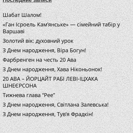
Шабат Шалом!
«Ган Ісроель Кам’янське» — сімейний табір у
Варшаві
Золотий вік: духовний урок
З Днем народження, Віра Богун!
Фарбренген на честь 20 Ава
З Днем народження, Хава Ніконьонок!
20 АВА – ЙОРЦАЙТ РАБІ ЛЕВІ-ІЦХАКА
ШНЕЄРСОНА
Тижнева глава “Рее”
З Днем народження, Світлана Залевська!
З Днем народження, Тув’я Фрадкін!