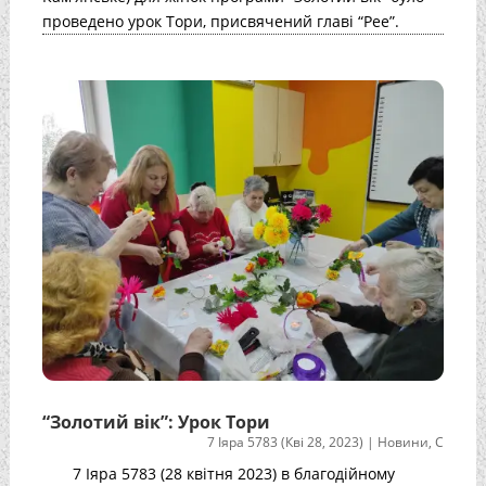
проведено урок Тори, присвячений главі “Рее”.
“Золотий вік”: Урок Тори
7 Іяра 5783 (Кві 28, 2023)
|
Новини
,
С
7 Іяра 5783 (28 квітня 2023) в благодійному