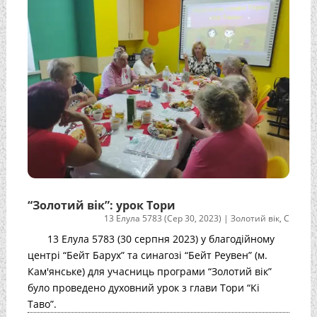
“Золотий вік”: урок Тори
13 Елула 5783 (Сер 30, 2023)
|
Золотий вік
,
С
13 Елула 5783 (30 серпня 2023) у благодійному
центрі “Бейт Барух” та синагозі “Бейт Реувен” (м.
Кам'янське) для учасниць програми “Золотий вік”
було проведено духовний урок з глави Тори “Кі
Таво”.