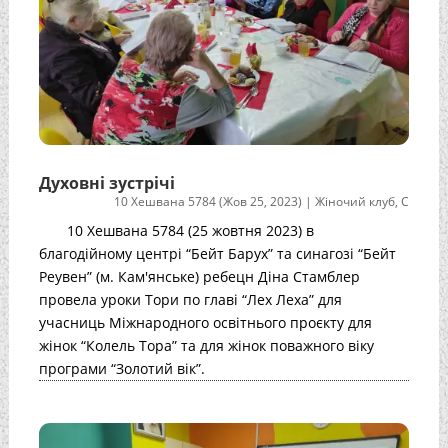
Духовні зустрічі
10 Хешвана 5784 (Жов 25, 2023)
|
Жіночий клуб
,
С
10 Хешвана 5784 (25 жовтня 2023) в
благодійному центрі “Бейт Барух” та синагозі “Бейт
Реувен” (м. Кам'янське) ребецн Діна Стамблер
провела уроки Тори по главі “Лех Леха” для
учасниць Міжнародного освітнього проєкту для
жінок “Колель Тора” та для жінок поважного віку
програми “Золотий вік”.