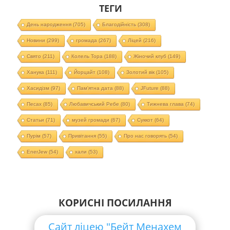
ТЕГИ
День народження
(705)
Благодійність
(308)
Новини
(299)
громада
(267)
Ліцей
(216)
Свято
(211)
Колель Тора
(188)
Жіночий клуб
(149)
Ханука
(111)
Йорцайт
(108)
Золотий вік
(105)
Хасидізм
(97)
Пам'ятна дата
(88)
JFuture
(88)
Песах
(85)
Любавичський Ребе
(80)
Тижнева глава
(74)
Статьи
(71)
музей громади
(67)
Суккот
(64)
Пурім
(57)
Привітання
(55)
Про нас говорять
(54)
EnerJew
(54)
хали
(53)
КОРИСНІ ПОСИЛАННЯ
Сайт ліцею "Бейт Менахем