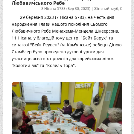
Любавичського Ребе
8 Нісана 5783 (Бер 30, 2023)
|
Жіночий клуб
,
С
29 березня 2023 (7 Нісана 5783), на честь дня
народження Глави нашого покоління Сьомого
Любавичного Ребе Менахема-Мендела Шнеєрсона,
11 Нісана, у благодійному центрі "Бейт Барух" та
синагозі "Бейт Реувен" (м. Кам'янське) ребецн Діною
Стамблер було проведено духовні уроки для
учасниць освітніх проектів для єврейських жінок
“Золотий вік” та "Колель Тора".