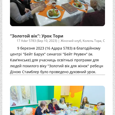
“Золотой вік”: Урок Тори
17 Adar 5783 (Бер 10, 2023)
|
Жіночий клуб
,
Колель Тора
,
С
9 березня 2023 (16 Адара 5783) в благодійному
центрі "Бейт Барух" синагозі "Бейт Реувен" (м.
Кам'янське) для учасниць освітньої програми для
людей похилого віку "Золотий вік для жінок" ребецн
Діною Стамблер було проведено духовний урок.