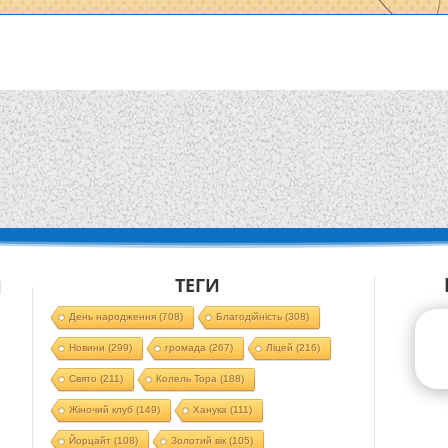
ТЕГИ
Й
День народження
(708)
Благодійність
(308)
Новини
(299)
громада
(267)
Ліцей
(216)
Свято
(211)
Колель Тора
(188)
Жіночий клуб
(149)
Ханука
(111)
Йорцайт
(108)
Золотий вік
(105)