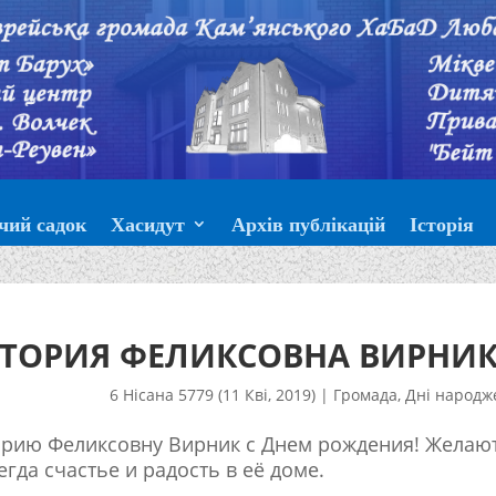
чий садок
Хасидут
Архів публікацій
Історія
КТОРИЯ ФЕЛИКСОВНА ВИРНИК
6 Нісана 5779 (11 Кві, 2019)
|
Громада
,
Дні народж
орию Феликсовну Вирник с Днем рождения! Желаю
егда счастье и радость в её доме.