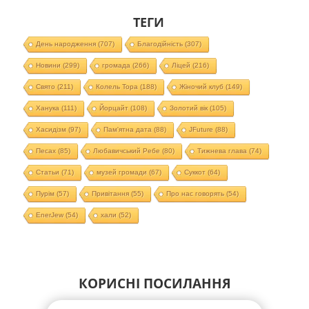
ТЕГИ
День народження
(707)
Благодійність
(307)
Новини
(299)
громада
(266)
Ліцей
(216)
Свято
(211)
Колель Тора
(188)
Жіночий клуб
(149)
Ханука
(111)
Йорцайт
(108)
Золотий вік
(105)
Хасидізм
(97)
Пам'ятна дата
(88)
JFuture
(88)
Песах
(85)
Любавичський Ребе
(80)
Тижнева глава
(74)
Статьи
(71)
музей громади
(67)
Суккот
(64)
Пурім
(57)
Привітання
(55)
Про нас говорять
(54)
EnerJew
(54)
хали
(52)
КОРИСНІ ПОСИЛАННЯ