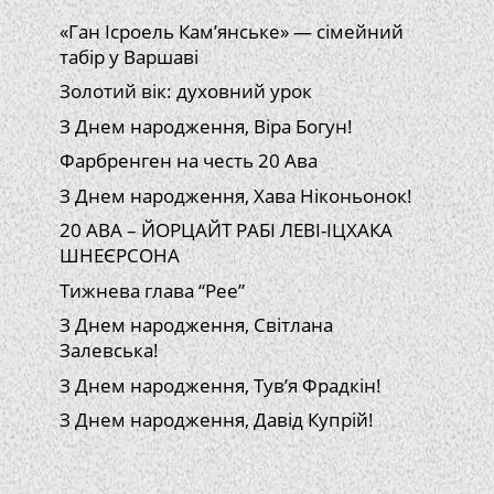
«Ган Ісроель Кам’янське» — сімейний
табір у Варшаві
Золотий вік: духовний урок
З Днем народження, Віра Богун!
Фарбренген на честь 20 Ава
З Днем народження, Хава Ніконьонок!
20 АВА – ЙОРЦАЙТ РАБІ ЛЕВІ-ІЦХАКА
ШНЕЄРСОНА
Тижнева глава “Рее”
З Днем народження, Світлана
Залевська!
З Днем народження, Тув’я Фрадкін!
З Днем народження, Давід Купрій!