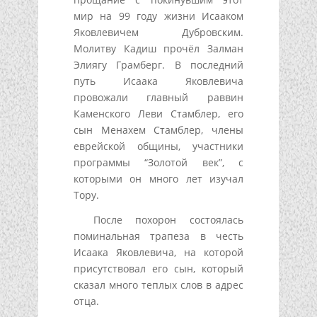
мир на 99 году жизни Исааком
Яковлевичем Дубровским.
Молитву Кадиш прочёл Залман
Элиягу Грамберг. В последний
путь Исаака Яковлевича
провожали главный раввин
Каменского Леви Стамблер, его
сын Менахем Стамблер, члены
еврейской общины, участники
программы “Золотой век”, с
которыми он много лет изучал
Тору.
После похорон состоялась
поминальная трапеза в честь
Исаака Яковлевича, на которой
присутствовал его сын, который
сказал много теплых слов в адрес
отца.