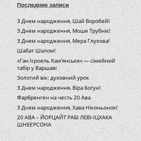
Последние записи
З Днем народження, Шай Воробей!
З Днем народження, Моше Трубнік!
З Днем народження, Мера Глухова!
Шабат Шалом!
«Ган Ісроель Кам’янське» — сімейний
табір у Варшаві
Золотий вік: духовний урок
З Днем народження, Віра Богун!
Фарбренген на честь 20 Ава
З Днем народження, Хава Ніконьонок!
20 АВА – ЙОРЦАЙТ РАБІ ЛЕВІ-ІЦХАКА
ШНЕЄРСОНА