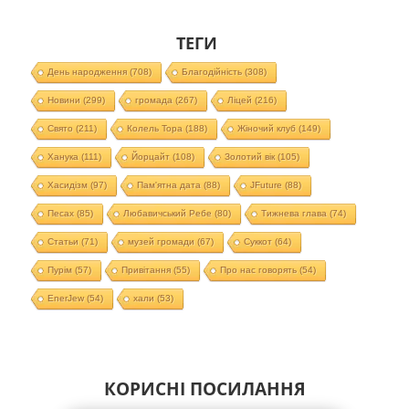
ТЕГИ
День народження
(708)
Благодійність
(308)
Новини
(299)
громада
(267)
Ліцей
(216)
Свято
(211)
Колель Тора
(188)
Жіночий клуб
(149)
Ханука
(111)
Йорцайт
(108)
Золотий вік
(105)
Хасидізм
(97)
Пам'ятна дата
(88)
JFuture
(88)
Песах
(85)
Любавичський Ребе
(80)
Тижнева глава
(74)
Статьи
(71)
музей громади
(67)
Суккот
(64)
Пурім
(57)
Привітання
(55)
Про нас говорять
(54)
EnerJew
(54)
хали
(53)
КОРИСНІ ПОСИЛАННЯ