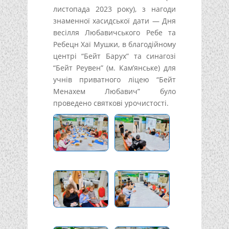
листопада 2023 року), з нагоди
знаменної хасидської дати — Дня
весілля Любавичського Ребе та
Ребецн Хаї Мушки, в благодійному
центрі “Бейт Барух” та синагозі
“Бейт Реувен” (м. Кам’янське) для
учнів приватного ліцею “Бейт
Менахем Любавич” було
проведено святкові урочистості.