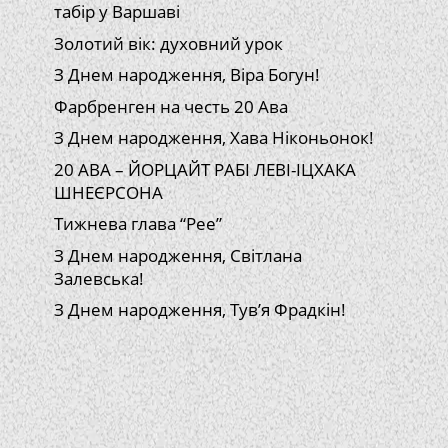
табір у Варшаві
Золотий вік: духовний урок
З Днем народження, Віра Богун!
Фарбренген на честь 20 Ава
З Днем народження, Хава Ніконьонок!
20 АВА – ЙОРЦАЙТ РАБІ ЛЕВІ-ІЦХАКА
ШНЕЄРСОНА
Тижнева глава “Рее”
З Днем народження, Світлана
Залевська!
З Днем народження, Тув’я Фрадкін!