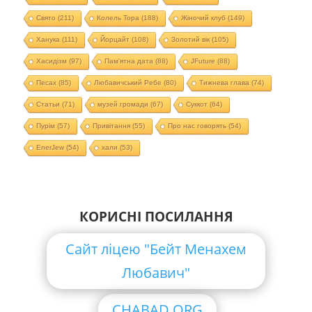
Свято
(211)
Колель Тора
(188)
Жіночий клуб
(149)
Ханука
(111)
Йорцайт
(108)
Золотий вік
(105)
Хасидізм
(97)
Пам'ятна дата
(88)
JFuture
(88)
Песах
(85)
Любавичський Ребе
(80)
Тижнева глава
(74)
Статьи
(71)
музей громади
(67)
Суккот
(64)
Пурім
(57)
Привітання
(55)
Про нас говорять
(54)
EnerJew
(54)
хали
(53)
КОРИСНІ ПОСИЛАННЯ
Сайт ліцею "Бейт Менахем
Любавич"
CHABAD.ORG