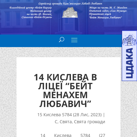
14 КИСЛЕВА В
ЛІЦЕЇ “БЕЙТ
МЕНАХЕМ
ЛЮБАВИЧ”
15 Кислева 5784 (28 Лис, 2023)
|
С
,
Свята
,
Свята громади
14 Кислева 5784 (27