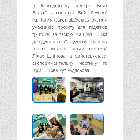
в благодійному центрі “Бейт
Барух” та синагозі “Бейт Реувен”
(м. Кам’янське) відбулась зустріч
учасників проєкту для підлітків
“JFuture” за темою “Кашрут — їжа
для душі й тіла”. Духовну складову
цього питання дітям освітила
Лілах Шніпова, а майстер-класи,
експериментальну частину та
ігри — Това Рут Рудасьова.