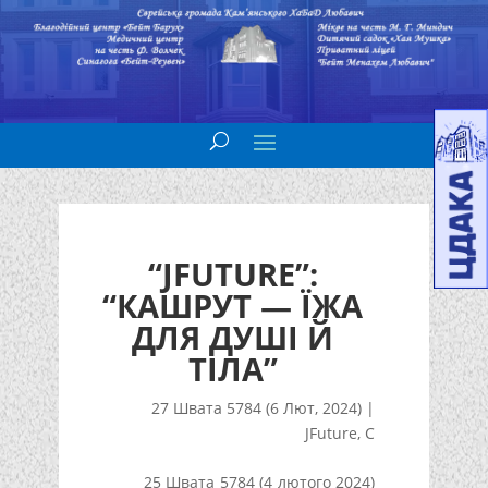
“JFUTURE”:
“КАШРУТ — ЇЖА
ДЛЯ ДУШІ Й
ТІЛА”
27 Швата 5784 (6 Лют, 2024)
|
JFuture
,
С
25 Швата 5784 (4 лютого 2024)