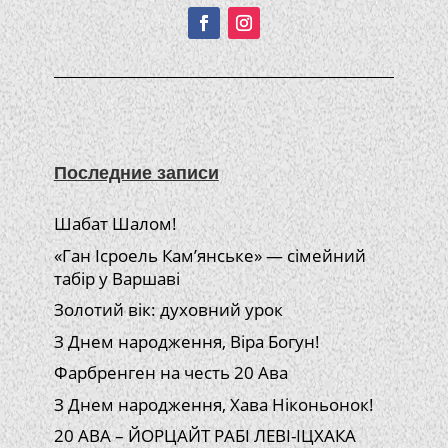
Последние записи
Шабат Шалом!
«Ган Ісроель Кам’янське» — сімейний
табір у Варшаві
Золотий вік: духовний урок
З Днем народження, Віра Богун!
Фарбренген на честь 20 Ава
З Днем народження, Хава Ніконьонок!
20 АВА – ЙОРЦАЙТ РАБІ ЛЕВІ-ІЦХАКА