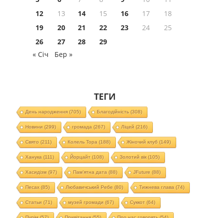
12
13
14
15
16
17
18
19
20
21
22
23
24
25
26
27
28
29
« Січ
Бер »
ТЕГИ
День народження
(705)
Благодійність
(308)
Новини
(299)
громада
(267)
Ліцей
(216)
Свято
(211)
Колель Тора
(188)
Жіночий клуб
(149)
Ханука
(111)
Йорцайт
(108)
Золотий вік
(105)
Хасидізм
(97)
Пам'ятна дата
(88)
JFuture
(88)
Песах
(85)
Любавичський Ребе
(80)
Тижнева глава
(74)
Статьи
(71)
музей громади
(67)
Суккот
(64)
Пурім
(57)
Привітання
(55)
Про нас говорять
(54)