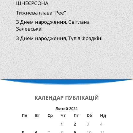
ШНЕЄРСОНА
Тижнева глава “Рее”
З Днем народження, Світлана
Залевська!
З Днем народження, Тув’я Фрадкін!
КАЛЕНДАР
ПУБЛІКАЦІЙ
Лютий 2024
Пн
Вт
Ср
Чт
Пт
Сб
Нд
1
2
3
4
5
6
7
8
9
10
11