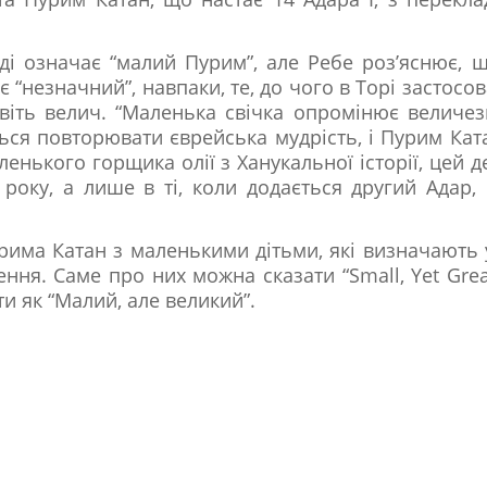
і означає “малий Пурим”, але Ребе роз’яснює, 
 “незначний”, навпаки, те, до чого в Торі застосо
авіть велич. “Маленька свічка опромінює величе
ться повторювати єврейська мудрість, і Пурим Кат
енького горщика олії з Ханукальної історії, цей д
року, а лише в ті, коли додається другий Адар,
има Катан з маленькими дітьми, які визначають
ня. Саме про них можна сказати “Small, Yet Great
 як “Малий, але великий”.