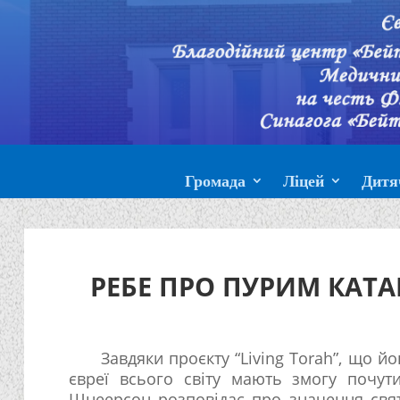
Громада
Ліцей
Дитя
РЕБЕ ПРО ПУРИМ КАТА
Завдяки проєкту “Living Torah”, що йо
євреї всього світу мають змогу почу
Шнеерсон розповідає про значення свят