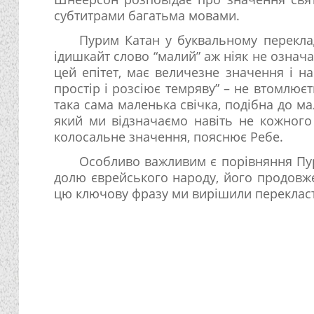
субтитрами багатьма мовами.
Пурим Катан у буквальному переклад
ідишкайт слово “малий” аж ніяк не означає
цей епітет, має величезне значення і н
простір і розсіює темряву” – не втомлює
така сама маленька свічка, подібна до мал
який ми відзначаємо навіть не кожного 
колосальне значення, пояснює Ребе.
Особливо важливим є порівняння Пур
долю єврейського народу, його продовжен
цю ключову фразу ми вирішили перекласти