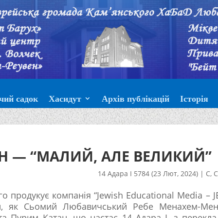
чий садок
Хасидут
Архів публікацій
Історія
Н — “МАЛИЙ, АЛЕ ВЕЛИКИЙ”
14 Адара I 5784 (23 Лют, 2024)
|
С
,
С
го продукує компанія “Jewish Educational Media – J
ти, як Сьомий Любавичський Ребе Менахем-Мен
а Пурим Катан, що настає 14 Адара I, з перекл