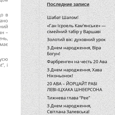
Последние записи
що в
Шабат Шалом!
вано
«Ган Ісроель Кам’янське» —
зний
сімейний табір у Варшаві
ан –
ень,
Золотий вік: духовний урок
 має
З Днем народження, Віра
Богун!
 усю
Фарбренген на честь 20 Ава
”, і
З Днем народження, Хава
Ніконьонок!
20 АВА – ЙОРЦАЙТ РАБІ
ЛЕВІ-ІЦХАКА ШНЕЄРСОНА
Тижнева глава “Рее”
З Днем народження,
Світлана Залевська!