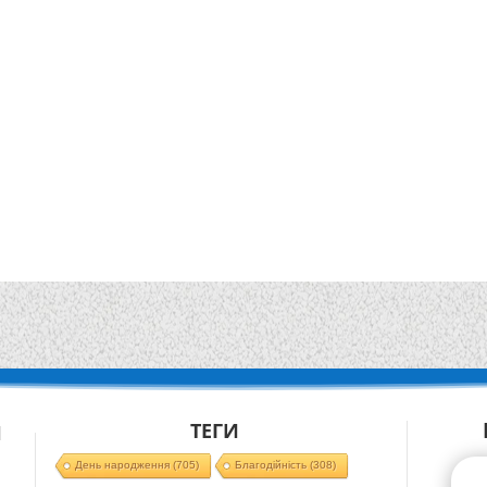
ТЕГИ
Й
День народження
(705)
Благодійність
(308)