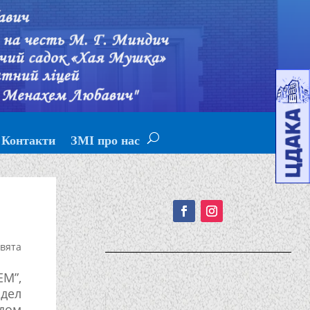
Контакти
ЗМІ про нас
Подписывайтесь!
вята
EM”,
дел
адом