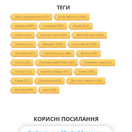
ТЕГИ
День народження
(705)
Благодійність
(308)
Новини
(299)
громада
(267)
Ліцей
(216)
Свято
(211)
Колель Тора
(188)
Жіночий клуб
(149)
Ханука
(111)
Йорцайт
(108)
Золотий вік
(105)
Хасидізм
(97)
Пам'ятна дата
(88)
JFuture
(88)
Песах
(85)
Любавичський Ребе
(80)
Тижнева глава
(74)
Статьи
(71)
музей громади
(67)
Суккот
(64)
Пурім
(57)
Привітання
(55)
Про нас говорять
(54)
EnerJew
(54)
хали
(53)
КОРИСНІ ПОСИЛАННЯ