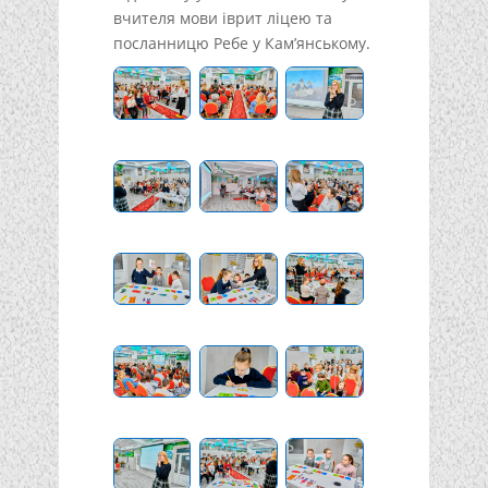
вчителя мови іврит ліцею та
посланницю Ребе у Кам’янському.