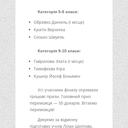
Категорія 5-6 класи:
Обревко Даніель (I місце)
Кратік Вероніка
Сизько Шмуель
:
Категорія 9-10 класи
Гаврилова Злата (I місце)
Тимофєєва Кіра
Кушнір Йосеф Біньямін
Усі учасники фіналу отримали
грошові призи. Головний приз
переможця — 50 доларів. Вітаємо
переможців!
Дякуємо за відмінну
підготовку учнів Лілах Шніпову,