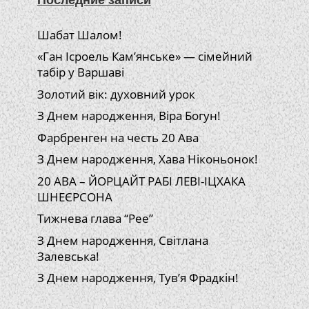
Шабат Шалом!
«Ган Ісроель Кам’янське» — сімейний
табір у Варшаві
Золотий вік: духовний урок
З Днем народження, Віра Богун!
Фарбренген на честь 20 Ава
З Днем народження, Хава Ніконьонок!
20 АВА – ЙОРЦАЙТ РАБІ ЛЕВІ-ІЦХАКА
ШНЕЄРСОНА
Тижнева глава “Рее”
З Днем народження, Світлана
Залевська!
З Днем народження, Тув’я Фрадкін!