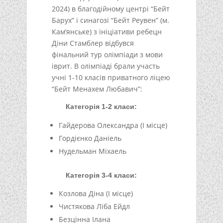
2024) в благодійному центрі “Бейт
Барух” і синагозі “Бейт Реувен” (м.
Кам’янське) з ініціативи ребецн
Діни Стамблер відбувся
фінальний тур олімпіади з мови
іврит. В олімпіаді брали участь
учні 1-10 класів приватного ліцею
“Бейт Менахем Любавич”:
Категорія 1-2 класи:
Гайдерова Олександра (I місце)
Гордієнко Даніель
Нудельман Міхаель
Категорія 3-4 класи:
Козлова Діна (I місце)
Чистякова Ліба Ейдл
Безцінна Ілана