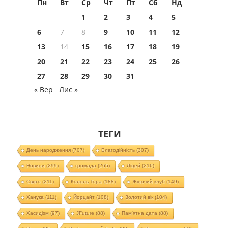
Пн
Вт
Ср
Чт
Пт
Сб
Нд
1
2
3
4
5
6
7
8
9
10
11
12
13
14
15
16
17
18
19
20
21
22
23
24
25
26
27
28
29
30
31
« Вер
Лис »
ТЕГИ
День народження
(707)
Благодійність
(307)
Новини
(299)
громада
(265)
Ліцей
(216)
Свято
(211)
Колель Тора
(188)
Жіночий клуб
(149)
Ханука
(111)
Йорцайт
(108)
Золотий вік
(104)
Хасидізм
(97)
JFuture
(88)
Пам'ятна дата
(88)