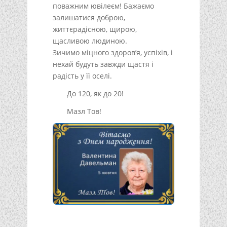
поважним ювілеєм! Бажаємо
залишатися доброю,
життєрадісною, щирою,
щасливою людиною.
Зичимо міцного здоров’я, успіхів, і
нехай будуть завжди щастя і
радість у її оселі.
До 120, як до 20!
Мазл Тов!