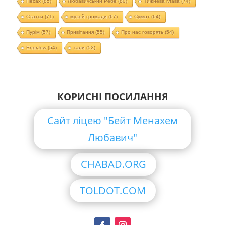
Песах
(85)
Любавичський Ребе
(80)
Тижнева глава
(74)
Статьи
(71)
музей громади
(67)
Суккот
(64)
Пурім
(57)
Привітання
(55)
Про нас говорять
(54)
EnerJew
(54)
хали
(52)
КОРИСНІ ПОСИЛАННЯ
Сайт ліцею "Бейт Менахем
Любавич"
CHABAD.ORG
TOLDOT.COM