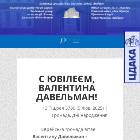
С ЮВІЛЕЄМ,
ВАЛЕНТИНА
ДАВЕЛЬМАН!
13 Тішрея 5786 (5 Жов, 2025)
|
Громада
,
Дні народження
Єврейська громада вітає
Валентину Давельман
з