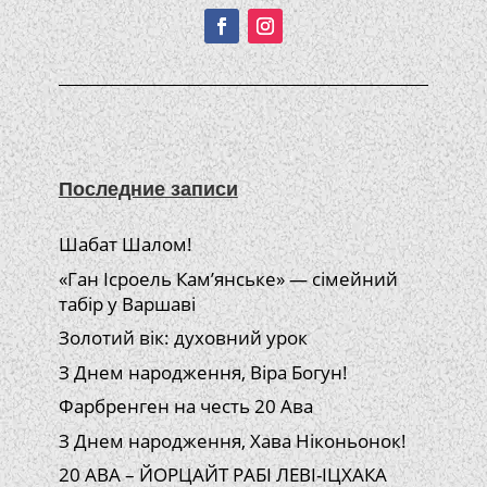
Последние записи
Шабат Шалом!
«Ган Ісроель Кам’янське» — сімейний
табір у Варшаві
Золотий вік: духовний урок
З Днем народження, Віра Богун!
Фарбренген на честь 20 Ава
З Днем народження, Хава Ніконьонок!
20 АВА – ЙОРЦАЙТ РАБІ ЛЕВІ-ІЦХАКА