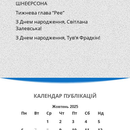
ШНЕЄРСОНА
Тижнева глава “Рее”
З Днем народження, Світлана
Залевська!
З Днем народження, Тув’я Фрадкін!
КАЛЕНДАР
ПУБЛІКАЦІЙ
Жовтень 2025
Пн
Вт
Ср
Чт
Пт
Сб
Нд
1
2
3
4
5
6
7
8
9
10
11
12