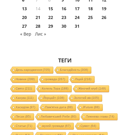
13
14
15
16
17
18
19
20
21
22
23
24
25
26
27
28
29
30
31
« Вер
Лис »
ТЕГИ
День народження
(705)
Благодійність
(308)
Новини
(299)
громада
(267)
Ліцей
(216)
Свято
(211)
Колель Тора
(188)
Жіночий клуб
(149)
Ханука
(111)
Йорцайт
(108)
Золотий вік
(105)
Хасидізм
(97)
Пам'ятна дата
(88)
JFuture
(88)
Песах
(85)
Любавичський Ребе
(80)
Тижнева глава
(74)
Статьи
(71)
музей громади
(67)
Суккот
(64)