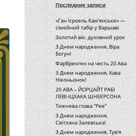
Последние записи
«Ган Ісроель Кам’янське» —
сімейний табір у Варшаві
Золотий вік: духовний урок
З Днем народження, Віра
Богун!
Фарбренген на честь 20 Ава
З Днем народження, Хава
Ніконьонок!
20 АВА – ЙОРЦАЙТ РАБІ
ЛЕВІ-ІЦХАКА ШНЕЄРСОНА
Тижнева глава “Рее”
З Днем народження,
Світлана Залевська!
З Днем народження, Тув’я