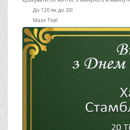
До 120 як до 20!
Мазл Тов!