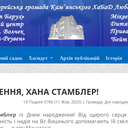
чий садок
Хасидут
Архів публікацій
Історія
ННЯ, ХАНА СТАМБЛЕР!
19 Тішрея 5786 (11 Жов, 2025)
|
Громада
,
Дні народж
мблер
із Днем народження! Від щирого серця
ність і надія на Вс-Вишнього допомагають їй смі
нє — в еру Машиаха!