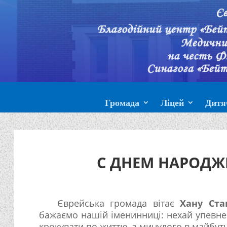
Громада
Ліцей
Дитя
С ДНЕМ НАРОДЖЕ
Єврейська громада вітає
Хану Ста
бажаємо нашій іменинниці: нехай упевне
крокувати по життю, з минулого в майбут