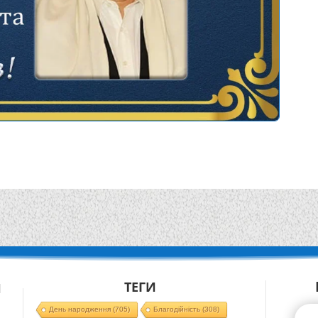
ТЕГИ
Й
День народження
(705)
Благодійність
(308)