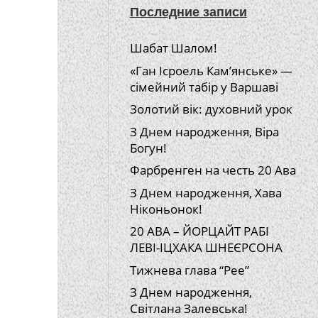
Последние записи
Шабат Шалом!
«Ган Ісроель Кам’янське» —
сімейний табір у Варшаві
Золотий вік: духовний урок
З Днем народження, Віра
Богун!
Фарбренген на честь 20 Ава
З Днем народження, Хава
Ніконьонок!
20 АВА – ЙОРЦАЙТ РАБІ
ЛЕВІ-ІЦХАКА ШНЕЄРСОНА
Тижнева глава “Рее”
З Днем народження,
Світлана Залевська!