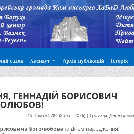
чий садок
Хасидут
Архів публікацій
Історія
Я, ГЕННАДІЙ БОРИСОВИЧ
ГОЛЮБОВ!
15 Швата 5786 (2 Лют, 2026)
|
Громада
,
Дні народж
орисовича Боголюбова
із Днем народження!