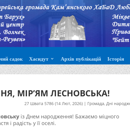
чий садок
Хасидут
Архів публікацій
Історія
Я, МІР’ЯМ ЛЕСНОВСЬКА!
27 Швата 5786 (14 Лют, 2026)
|
Громада
,
Дні народж
новську
із Днем народження! Бажаємо міцного
тя і радість у її оселі.