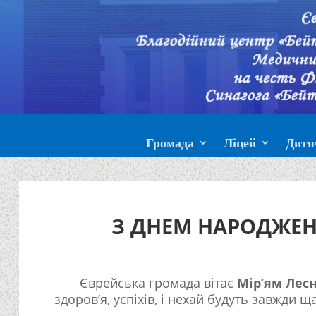
Громада
Ліцей
Дитя
З ДНЕМ НАРОДЖЕНН
Єврейська громада вітає
Мір’ям Лес
здоров’я, успіхів, і нехай будуть завжди щас