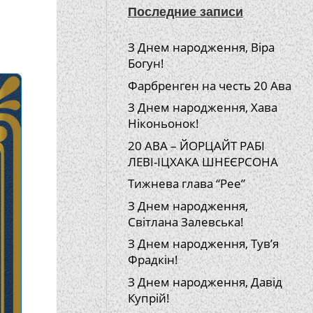
Последние записи
З Днем народження, Віра
Богун!
Фарбренген на честь 20 Ава
З Днем народження, Хава
Ніконьонок!
20 АВА – ЙОРЦАЙТ РАБІ
ЛЕВІ-ІЦХАКА ШНЕЄРСОНА
Тижнева глава “Рее”
З Днем народження,
Світлана Залевська!
З Днем народження, Тув’я
Фрадкін!
З Днем народження, Давід
Купрій!