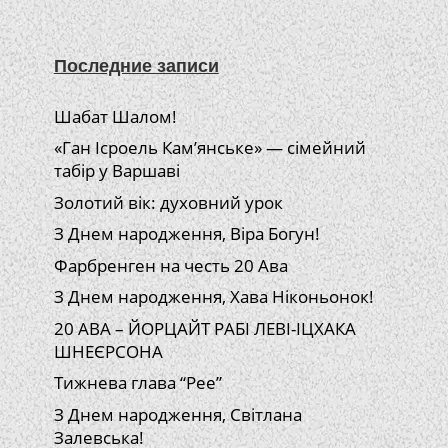
Последние записи
Шабат Шалом!
«Ган Ісроель Кам’янське» — сімейний
табір у Варшаві
Золотий вік: духовний урок
З Днем народження, Віра Богун!
Фарбренген на честь 20 Ава
З Днем народження, Хава Ніконьонок!
20 АВА – ЙОРЦАЙТ РАБІ ЛЕВІ-ІЦХАКА
ШНЕЄРСОНА
Тижнева глава “Рее”
З Днем народження, Світлана
Залевська!