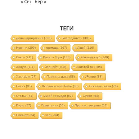
« Січ
Бер »
ТЕГИ
День народження
(705)
Благодійність
(308)
Новини
(299)
громада
(267)
Ліцей
(216)
Свято
(211)
Колель Тора
(188)
Жіночий клуб
(149)
Ханука
(111)
Йорцайт
(108)
Золотий вік
(105)
Хасидізм
(97)
Пам'ятна дата
(88)
JFuture
(88)
Песах
(85)
Любавичський Ребе
(80)
Тижнева глава
(74)
Статьи
(71)
музей громади
(67)
Суккот
(64)
Пурім
(57)
Привітання
(55)
Про нас говорять
(54)
EnerJew
(54)
хали
(53)