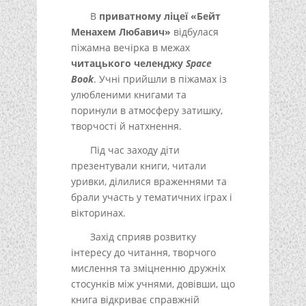
В
приватному ліцеї «Бейт
Менахем Любавич»
відбулася
піжамна вечірка в межах
читацького челенджу
Space
Book
. Учні прийшли в піжамах із
улюбленими книгами та
поринули в атмосферу затишку,
творчості й натхнення.
Під час заходу діти
презентували книги, читали
уривки, ділилися враженнями та
брали участь у тематичних іграх і
вікторинах.
Захід сприяв розвитку
інтересу до читання, творчого
мислення та зміцненню дружніх
стосунків між учнями, довівши, що
книга відкриває справжній