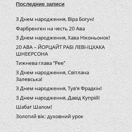
Последние записи
З Днем народження, Віра Богун!
Фарбренген на честь 20 Ава
З Днем народження, Хава Ніконьонок!
20 АВА – ЙОРЦАЙТ РАБІ ЛЕВІ-ІЦХАКА
ШНЕЄРСОНА
Тижнева глава “Рее”
З Днем народження, Світлана
Залевська!
З Днем народження, Тув’я Фрадкін!
З Днем народження, Давід Купрій!
Шабат Шалом!
Золотий вік: духовний урок