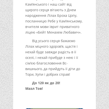
Кам’янського і наш сайт від
щирого серця вітають з Днем
народження Лілах Броха Цопу,
посланницю Ребе у Кам’янському,
вчителя мови іврит приватного
ліцею «Бейт Менахем Любавич».
Від усього серця бажаємо
Лілах міцного здоровʼя, щастя і
нехай буде завжди радість в її
оселі, і нехай прибуде з нею і її
сімʼєю благословення Вс-
вишнього, да прийдуть її діти до
Тори, Хупи і добрих справ!
До 120 як до 20!
Мазл Тов!