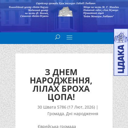
З ДНЕМ
НАРОДЖЕННЯ,
ЛІЛАХ БРОХА
ЦОПА!
30 Швата 5786 (17 Лют, 2026)
|
Громада
,
Дні народження
Єврейська громада