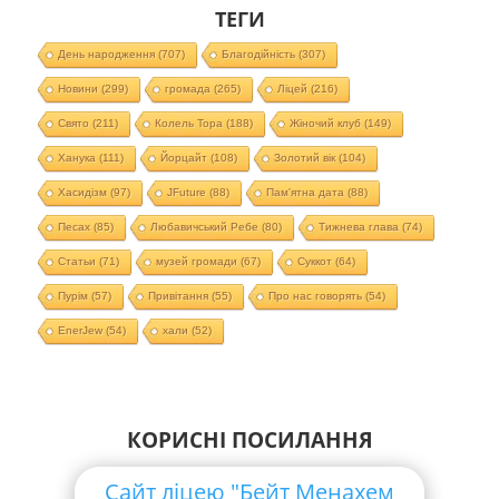
ТЕГИ
День народження
(707)
Благодійність
(307)
Новини
(299)
громада
(265)
Ліцей
(216)
Свято
(211)
Колель Тора
(188)
Жіночий клуб
(149)
Ханука
(111)
Йорцайт
(108)
Золотий вік
(104)
Хасидізм
(97)
JFuture
(88)
Пам'ятна дата
(88)
Песах
(85)
Любавичський Ребе
(80)
Тижнева глава
(74)
Статьи
(71)
музей громади
(67)
Суккот
(64)
Пурім
(57)
Привітання
(55)
Про нас говорять
(54)
EnerJew
(54)
хали
(52)
КОРИСНІ ПОСИЛАННЯ
Сайт ліцею "Бейт Менахем