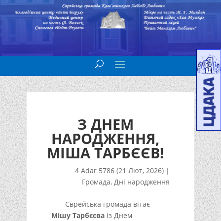
З ДНЕМ
НАРОДЖЕННЯ,
МІША ТАРБЄЄВ!
4 Adar 5786 (21 Лют, 2026)
|
Громада
,
Дні народження
Єврейська громада вітає
Мішу Тарбєєва
із Днем