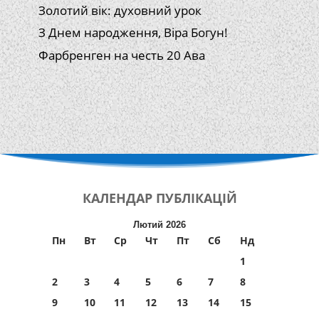
Золотий вік: духовний урок
З Днем народження, Віра Богун!
Фарбренген на честь 20 Ава
КАЛЕНДАР
ПУБЛІКАЦІЙ
Лютий 2026
Пн
Вт
Ср
Чт
Пт
Сб
Нд
1
2
3
4
5
6
7
8
9
10
11
12
13
14
15