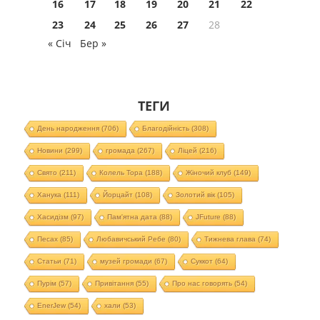
16
17
18
19
20
21
22
23
24
25
26
27
28
« Січ
Бер »
ТЕГИ
День народження
(706)
Благодійність
(308)
Новини
(299)
громада
(267)
Ліцей
(216)
Свято
(211)
Колель Тора
(188)
Жіночий клуб
(149)
Ханука
(111)
Йорцайт
(108)
Золотий вік
(105)
Хасидізм
(97)
Пам'ятна дата
(88)
JFuture
(88)
Песах
(85)
Любавичський Ребе
(80)
Тижнева глава
(74)
Статьи
(71)
музей громади
(67)
Суккот
(64)
Пурім
(57)
Привітання
(55)
Про нас говорять
(54)
EnerJew
(54)
хали
(53)