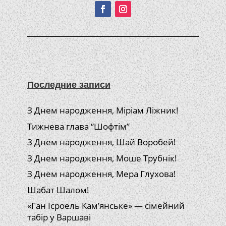
Последние записи
З Днем народження, Міріам Ліжник!
Тижнева глава “Шофтім”
З Днем народження, Шай Воробей!
З Днем народження, Моше Трубнік!
З Днем народження, Мера Глухова!
Шабат Шалом!
«Ган Ісроель Кам’янське» — сімейний
табір у Варшаві