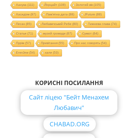
Ханука
(111)
Йорцайт
(108)
Золотий вік
(105)
Хасидізм
(97)
Пам'ятна дата
(88)
JFuture
(88)
Песах
(85)
Любавичський Ребе
(80)
Тижнева глава
(74)
Статьи
(71)
музей громади
(67)
Суккот
(64)
Пурім
(57)
Привітання
(55)
Про нас говорять
(54)
EnerJew
(54)
хали
(53)
КОРИСНІ ПОСИЛАННЯ
Сайт ліцею "Бейт Менахем
Любавич"
CHABAD.ORG