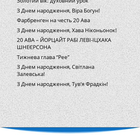
Золотий вік: духовний урок
З Днем народження, Віра Богун!
Фарбренген на честь 20 Ава
З Днем народження, Хава Ніконьонок!
20 АВА – ЙОРЦАЙТ РАБІ ЛЕВІ-ІЦХАКА
ШНЕЄРСОНА
Тижнева глава “Рее”
З Днем народження, Світлана
Залевська!
З Днем народження, Тув’я Фрадкін!