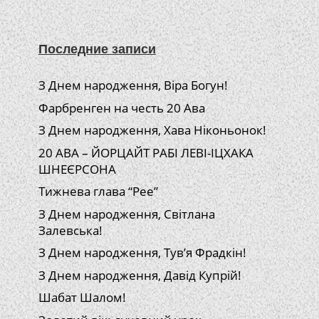
Последние записи
З Днем народження, Віра Богун!
Фарбренген на честь 20 Ава
З Днем народження, Хава Ніконьонок!
20 АВА – ЙОРЦАЙТ РАБІ ЛЕВІ-ІЦХАКА
ШНЕЄРСОНА
Тижнева глава “Рее”
З Днем народження, Світлана
Залевська!
З Днем народження, Тув’я Фрадкін!
З Днем народження, Давід Купрій!
Шабат Шалом!