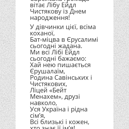
вітає Лібу Ейдл
Чистякову із Днем
народження!
У дівчинки цієї, всіма
коханої,
Бат-міцва в Єрусалимі
сьогодні жадана.
Ми всі Лібі Ейдл
сьогодні бажаємо:
Хай нею пишається
Єрушалаїм,
Родина Савінських і
Чистякових,
Ліцей «Бейт
Менахем», друзі
навколо,
Уся Україна і рідна
сім’я,
Всі близькі і кожен,
хто знає її ім’я!