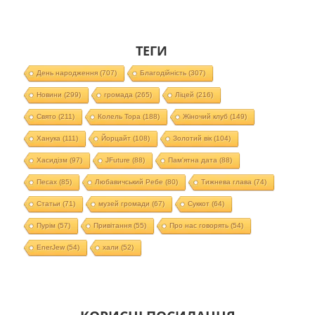
ТЕГИ
День народження
(707)
Благодійність
(307)
Новини
(299)
громада
(265)
Ліцей
(216)
Свято
(211)
Колель Тора
(188)
Жіночий клуб
(149)
Ханука
(111)
Йорцайт
(108)
Золотий вік
(104)
Хасидізм
(97)
JFuture
(88)
Пам'ятна дата
(88)
Песах
(85)
Любавичський Ребе
(80)
Тижнева глава
(74)
Статьи
(71)
музей громади
(67)
Суккот
(64)
Пурім
(57)
Привітання
(55)
Про нас говорять
(54)
EnerJew
(54)
хали
(52)