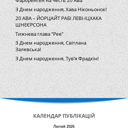
Фарбренген на честь 20 Ава
З Днем народження, Хава Ніконьонок!
20 АВА – ЙОРЦАЙТ РАБІ ЛЕВІ-ІЦХАКА
ШНЕЄРСОНА
Тижнева глава “Рее”
З Днем народження, Світлана
Залевська!
З Днем народження, Тув’я Фрадкін!
КАЛЕНДАР
ПУБЛІКАЦІЙ
Лютий 2026