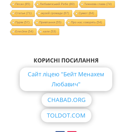
Песах
(85)
Любавичський Ребе
(80)
Тижнева глава
(74)
Статьи
(71)
музей громади
(67)
Суккот
(64)
Пурім
(57)
Привітання
(55)
Про нас говорять
(54)
EnerJew
(54)
хали
(53)
КОРИСНІ ПОСИЛАННЯ
Сайт ліцею "Бейт Менахем
Любавич"
CHABAD.ORG
TOLDOT.COM