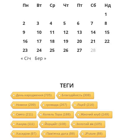
Пн
Вт
Ср
Чт
Пт
Сб
Нд
1
2
3
4
5
6
7
8
9
10
11
12
13
14
15
16
17
18
19
20
21
22
23
24
25
26
27
28
« Січ
Бер »
ТЕГИ
День народження
(705)
Благодійність
(308)
Новини
(299)
громада
(267)
Ліцей
(216)
Свято
(211)
Колель Тора
(188)
Жіночий клуб
(149)
Ханука
(111)
Йорцайт
(108)
Золотий вік
(105)
Хасидізм
(97)
Пам'ятна дата
(88)
JFuture
(88)