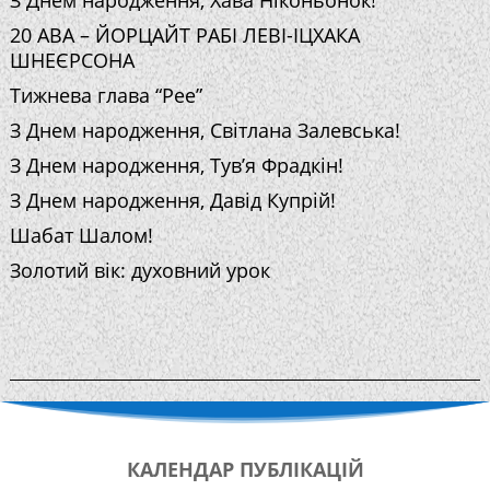
20 АВА – ЙОРЦАЙТ РАБІ ЛЕВІ-ІЦХАКА
ШНЕЄРСОНА
Тижнева глава “Рее”
З Днем народження, Світлана Залевська!
З Днем народження, Тув’я Фрадкін!
З Днем народження, Давід Купрій!
Шабат Шалом!
Золотий вік: духовний урок
КАЛЕНДАР
ПУБЛІКАЦІЙ