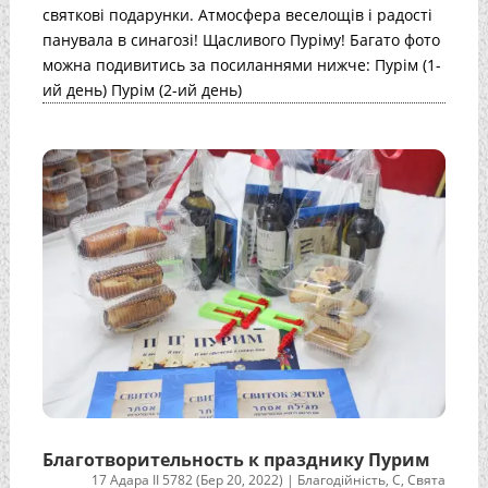
святкові подарунки. Атмосфера веселощів і радості
панувала в синагозі! Щасливого Пуріму! Багато фото
можна подивитись за посиланнями нижче: Пурім (1-
ий день) Пурім (2-ий день)
Благотворительность к празднику Пурим
17 Адара II 5782 (Бер 20, 2022)
|
Благодійність
,
С
,
Свята