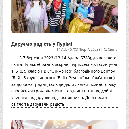
Даруємо радість у Пурім!
14 Adar 5783 (Бер 7, 2023)
|
С
,
Свята
6-7 березня 2023 (13-14 Адара 5783), до веселого
свята Пурім, вбрані в яскраві пурімські костюми учні
1, 5, 8, 9 класів НВК “Ор-Авнер” благодійного центру
“Бейт Барух” синагоги “Бейт Реувен” (м. Кам'янське)
за доброю традицією відвідали людей похилого віку
єврейської громади міста. Сердечні вітання, добрі
усмішки, подарунки від засновників. Діти несли
світло та дарували радість!