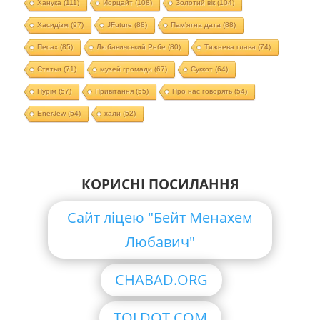
Ханука
(111)
Йорцайт
(108)
Золотий вік
(104)
Хасидізм
(97)
JFuture
(88)
Пам'ятна дата
(88)
Песах
(85)
Любавичський Ребе
(80)
Тижнева глава
(74)
Статьи
(71)
музей громади
(67)
Суккот
(64)
Пурім
(57)
Привітання
(55)
Про нас говорять
(54)
EnerJew
(54)
хали
(52)
КОРИСНІ ПОСИЛАННЯ
Сайт ліцею "Бейт Менахем
Любавич"
CHABAD.ORG
TOLDOT.COM