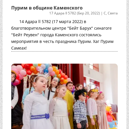
Пурим в общине Каменского
17 Адара II 5782 (Бер 20, 2022)
|
С
,
Свята
14 Адара ll 5782 (17 марта 2022) в
благотворительном центре "Бейт Барух" синагоге
"Бейт Реувен" города Каменского состоялись
мероприятия в честь праздника Пурим. Хаг Пурим
Самеах!