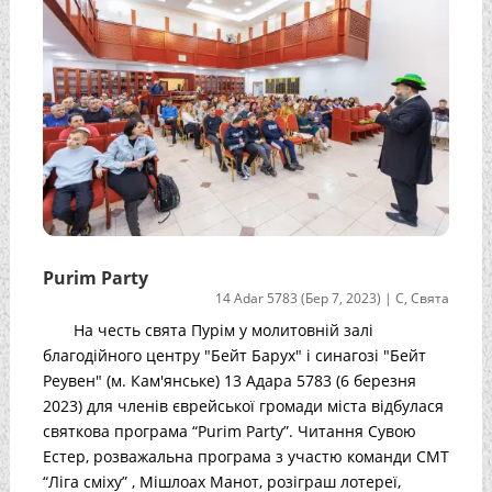
Purim Party
14 Adar 5783 (Бер 7, 2023)
|
С
,
Свята
На честь свята Пурім у молитовній залі
благодійного центру "Бейт Барух" і синагозі "Бейт
Реувен" (м. Кам'янське) 13 Адара 5783 (6 березня
2023) для членів єврейської громади міста відбулася
святкова програма “Purim Party”. Читання Сувою
Естер, розважальна програма з участю команди СМТ
“Ліга сміху” , Мішлоах Манот, розіграш лотереї,