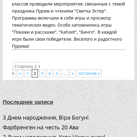
классов проводили мероприятия, связанные с темой
праздника Пурим и чтением "Свитка Эстер".
Программы включали в себя игры и просмотр
тематических видео. Особо запомнились игры
"Покажи и расскажи", "Kahoot", "Бинго". В каждой
игре были свои победители. Весёлого и радостного
Пурима!
Сторінка 2 з
6
«
1
2
3
4
5
...
»
Остання »
Последние записи
З Днем народження, Віра Богун!
Фарбренген на честь 20 Ава
З Днем народження, Хава Ніконьонок!