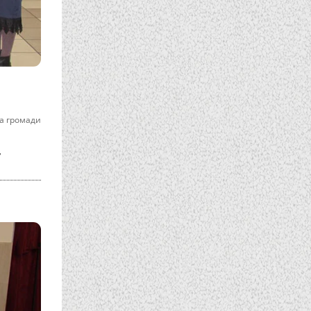
а громади
у