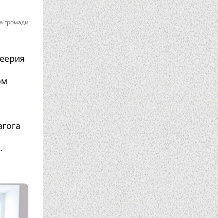
а громади
феерия
ом
агога
.