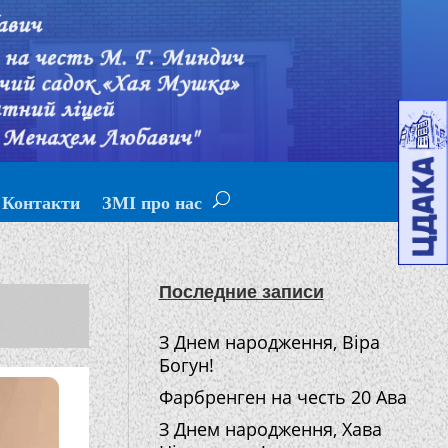
Контакти
ЗМІ про нас
Последние записи
З Днем народження, Віра
Богун!
Фарбренген на честь 20 Ава
З Днем народження, Хава