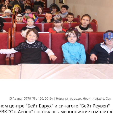
15 Адара I 5779 (Лют 20, 2019)
|
Новини громади
,
Новини ліцею
,
Свят
ном центре "Бейт Барух" и синагоге "Бейт Реувен"
УВК "Ор-Авнер" состоялось мероприятие в молитв