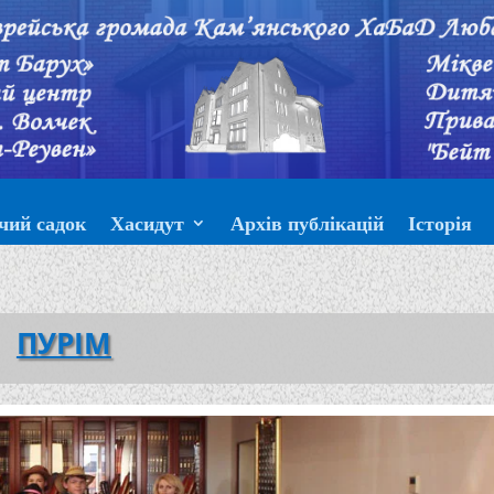
чий садок
Хасидут
Архів публікацій
Історія
ПУРІМ