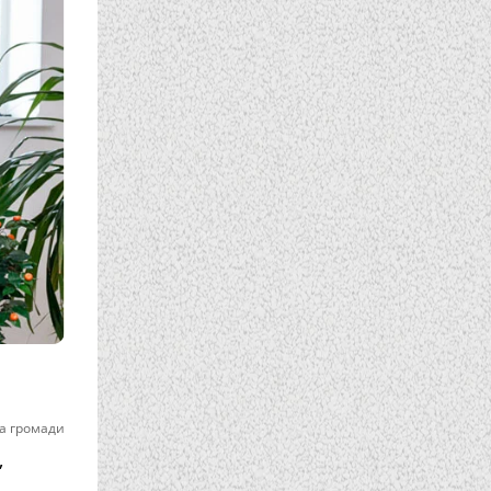
а громади
,