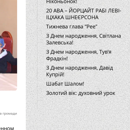
Ніконьонок!
20 АВА – ЙОРЦАЙТ РАБІ ЛЕВІ-
ІЦХАКА ШНЕЄРСОНА
Тижнева глава “Рее”
З Днем народження, Світлана
Залевська!
З Днем народження, Тув’я
Фрадкін!
З Днем народження, Давід
Купрій!
Шабат Шалом!
Золотий вік: духовний урок
а громади
енном