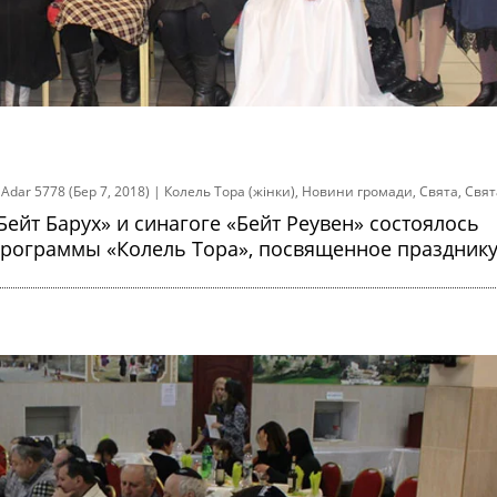
 Adar 5778 (Бер 7, 2018)
|
Колель Тора (жінки)
,
Новини громади
,
Свята
,
Свят
Бейт Барух» и синагоге «Бейт Реувен» состоялось
программы «Колель Тора», посвященное праздник