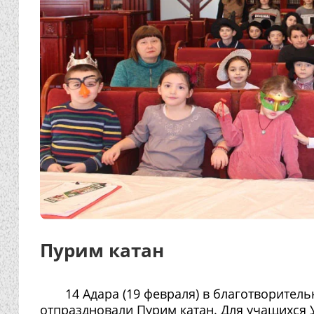
Пурим катан
14 Адара (19 февраля) в благотворитель
отпраздновали Пурим катан. Для учащихся 