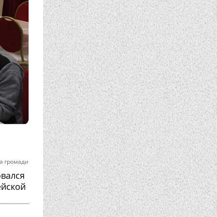
а громади
овался
ейской