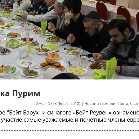
ика Пурим
20 Adar 5778 (Бер 7, 2018)
|
Новини громади
,
Свята
,
Свят
 "Бейт Барух" и синагоге «Бейт Реувен» ознамен
 участие самые уважаемые и почетные члены евр