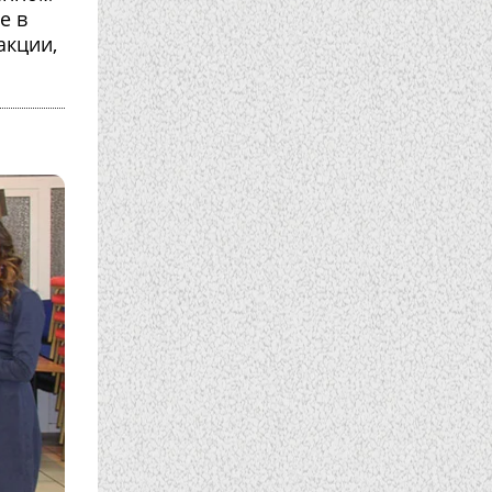
е в
акции,