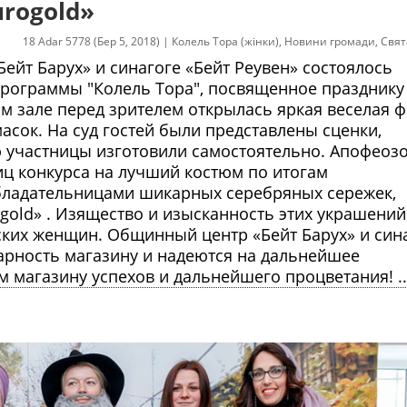
rogold»
18 Adar 5778 (Бер 5, 2018)
|
Колель Тора (жінки)
,
Новини громади
,
Свят
Бейт Барух» и синагоге «Бейт Реувен» состоялось
программы "Колель Тора", посвященное празднику
м зале перед зрителем открылась яркая веселая 
сок. На суд гостей были представлены сценки,
ю участницы изготовили самостоятельно. Апофеоз
ц конкурса на лучший костюм по итогам
бладательницами шикарных серебряных сережек,
old» . Изящество и изысканность этих украшений
ских женщин. Общинный центр «Бейт Барух» и син
арность магазину и надеются на дальнейшее
 магазину успехов и дальнейшего процветания! ..